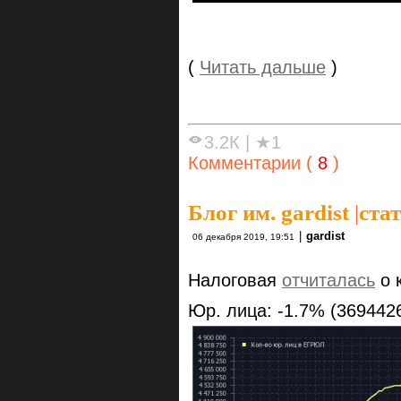
(
Читать дальше
)
3.2К
|
★1
Комментарии (
8
)
Блог им. gardist
|
ста
|
gardist
06 декабря 2019, 19:51
Налоговая
отчиталась
о 
Юр. лица: -1.7% (3694426