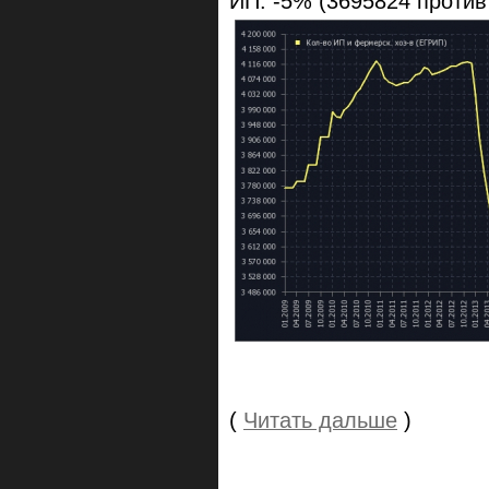
ИП: -5% (3695824 против
(
Читать дальше
)