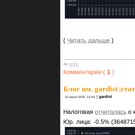
(
Читать дальше
)
895
Комментарии (
1
)
Блог им. gardist
|
ста
|
gardist
10 июня 2020, 13:44
Налоговая
отчиталась
о 
Юр. лица: -0.5% (364871