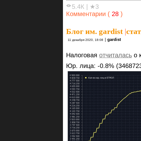
5.4К
|
★3
Комментарии (
28
)
Блог им. gardist
|
ста
|
gardist
11 декабря 2020, 18:08
Налоговая
отчиталась
о 
Юр. лица: -0.8% (346872