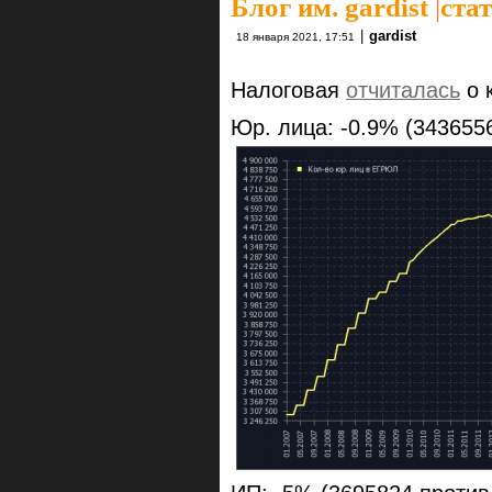
Блог им. gardist
|
ста
|
gardist
18 января 2021, 17:51
Налоговая
отчиталась
о 
Юр. лица: -0.9% (343655