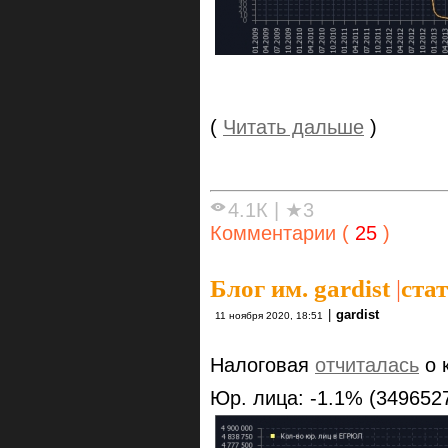
(
Читать дальше
)
4.1К
|
★3
Комментарии (
25
)
Блог им. gardist
|
ста
|
gardist
11 ноября 2020, 18:51
Налоговая
отчиталась
о 
Юр. лица: -1.1% (349652