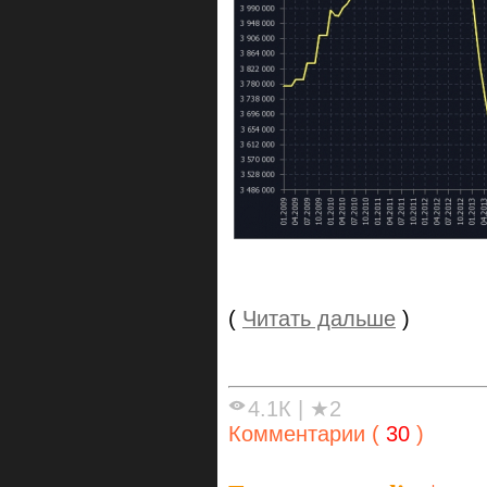
(
Читать дальше
)
4.1К
|
★2
Комментарии (
30
)