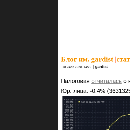
Блог им. gardist
|
ста
|
gardist
10 июля 2020, 14:29
Налоговая
отчиталась
о 
Юр. лица: -0.4% (363132