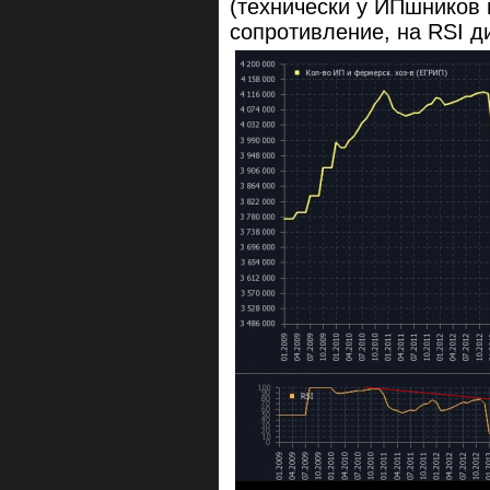
(технически у ИПшников 
сопротивление, на RSI ди