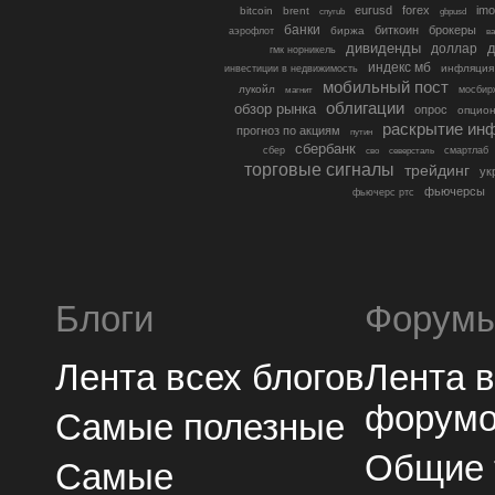
eurusd
forex
imo
bitcoin
brent
cnyrub
gbpusd
банки
биткоин
брокеры
биржа
аэрофлот
в
дивиденды
доллар
д
гмк норникель
индекс мб
инфляция
инвестиции в недвижимость
мобильный пост
лукойл
мосбир
магнит
облигации
обзор рынка
опрос
опцио
раскрытие ин
прогноз по акциям
путин
сбербанк
сбер
северсталь
смартлаб
сво
торговые сигналы
трейдинг
ук
фьючерсы
фьючерс ртс
Блоги
Форум
Лента всех блогов
Лента 
форум
Самые полезные
Общие
Самые