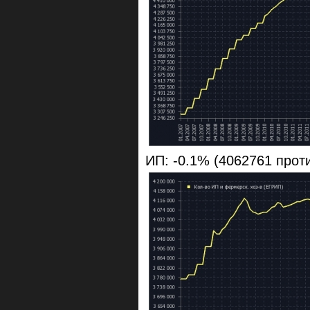
ИП: -0.1% (4062761 прот