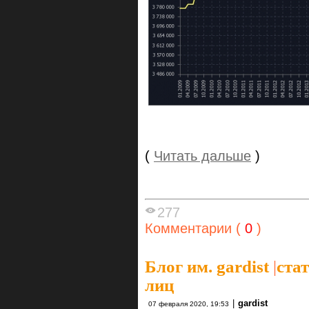
(
Читать дальше
)
277
Комментарии (
0
)
Блог им. gardist
|
ста
лиц
|
gardist
07 февраля 2020, 19:53