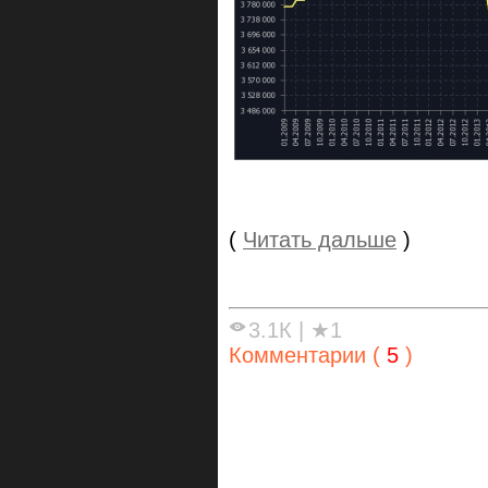
(
Читать дальше
)
3.1К
|
★1
Комментарии (
5
)