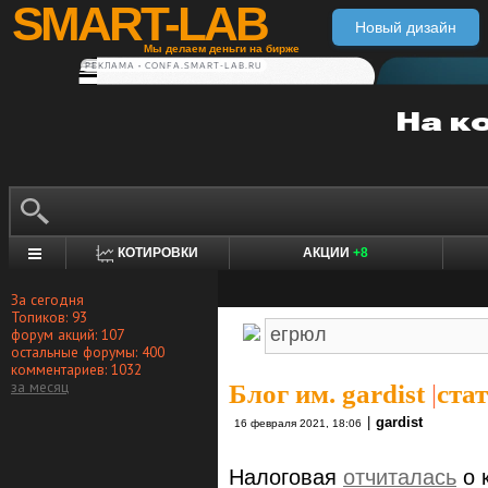
SMART-LAB
Новый дизайн
Мы делаем деньги на бирже
РЕКЛАМА • CONFA.SMART-LAB.RU
КОТИРОВКИ
АКЦИИ
+8
За сегодня
Топиков: 93
форум акций: 107
остальные форумы: 400
комментариев: 1032
за месяц
Блог им. gardist
|
ста
|
gardist
16 февраля 2021, 18:06
Налоговая
отчиталась
о 