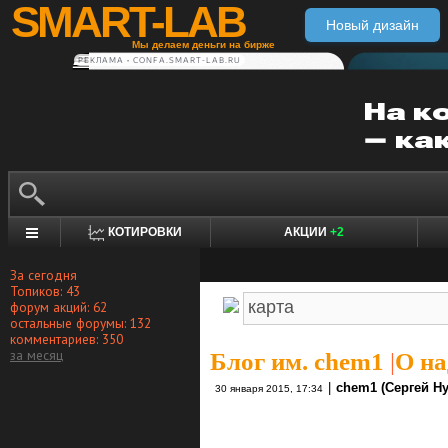
SMART-LAB
Новый дизайн
Мы делаем деньги на бирже
РЕКЛАМА • CONFA.SMART-LAB.RU
КОТИРОВКИ
АКЦИИ
+2
За сегодня
Топиков: 43
форум акций: 62
остальные форумы: 132
комментариев: 350
за месяц
Блог им. chem1
|
О на
|
chem1 (Сергей Н
30 января 2015, 17:34