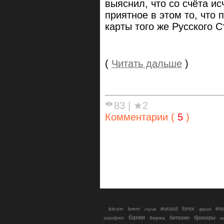
выяснил, что со счёта и
приятное в этом то, что 
карты того же Русского С
(
Читать дальше
)
83
|
★2
Комментарии (
5
)
eurusd
forex
imo
bitcoin
brent
cnyrub
gbpusd
банки
биткоин
брокеры
биржа
аэрофлот
в