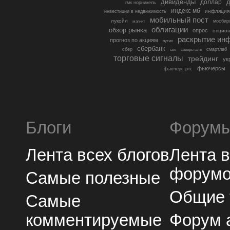
дивиденды
доллар
д
гмк норникель
индекс мб
инфляция
инвестиции в недвижимость
мобильный пост
лукойл
мосбир
магнит
облигации
обзор рынка
опрос
опцио
раскрытие ин
прогноз по акциям
путин
сбербанк
сбер
северсталь
смартлаб
сво
торговые сигналы
трейдинг
ук
фьючерсы
фьючерс ртс
Блоги
Форум
Лента всех блогов
Лента 
форум
Самые полезные
Общие
Самые
комментируемые
Форум 