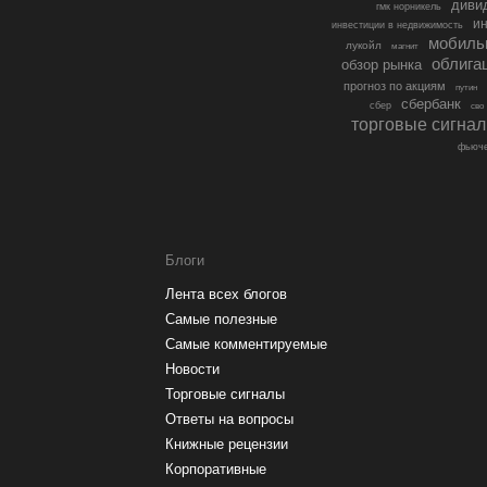
диви
гмк норникель
ин
инвестиции в недвижимость
мобиль
лукойл
магнит
облига
обзор рынка
прогноз по акциям
путин
сбербанк
сбер
сво
торговые сигна
фьюче
Блоги
Лента всех блогов
Самые полезные
Самые комментируемые
Новости
Торговые сигналы
Ответы на вопросы
Книжные рецензии
Корпоративные