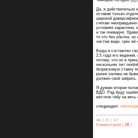
Да, я действительно 
оставив только отде
широкой диверсификац
считаю неоправданно 
условиях карантина, 
и так очевидно. Удив
то что без убытка, н
чистом виде, грех ей 
Когда я составлял св
2,5 года его ведения,
потому, что их в прин
нескольких лет любой
безрисковую ставку м
рынке халявы не быва
должен своё забрать.
Я думаю вторая полов
ВДО. Рад буду ошибит
жесткое табу на весь
спецраздел:
облигаци
4.4К
|
★7
Комментарии (
28
)