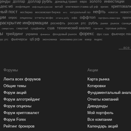
денды
золото
инвестиции
доллар
доллар рубль
дональд трамп
евро
криптовал
декс мб
инфляция
китай
ключевая ставка цб рф
кризис
инфляция в россии
ный пост
нефть
новост
московская биржа
мосбиржа
мтс
натуральный газ
новатэк
ции
оффтоп
опрос
прогн
опционы
отчеты мсфо
офз
портфель инвестора
отчеты рсбу
раскрытие информации
рубль
роснефть
россия
ртс
рынок
санкц
рынки
сша
технический анализ
сущфакты
торговые роботы
северсталь
смартлаб
торговля
лы
трейдинг
форекс
украина
фьючерс mix
фондовый рынок
фрс сша
финансы
цб рф
фьючерсы
экономика
рс ртс
экономика россии
юмор
яндекс
....все
Форумы
Акции
Лента всех форумов
Карта рынка
Общие темы
Котировки
Форум акций
Фундаментальный анал
Форум алготрейдинг
Отчеты компаний
Форум опционы
Дивиденды
Форум криптовалют
Мой портфель
Форум Forex
Все компании
Рейтинг брокеров
Календарь акций