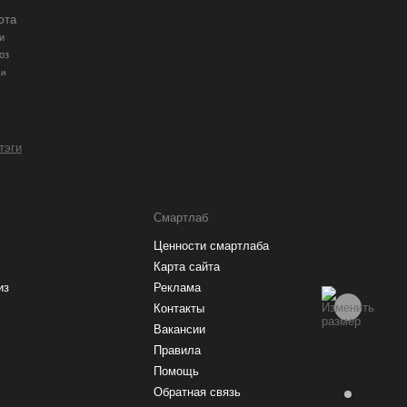
юта
и
оз
ии
 тэги
Смартлаб
Ценности смартлаба
Карта сайта
из
Реклама
Контакты
Вакансии
Правила
Помощь
Обратная связь