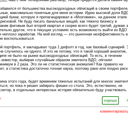
избавился от большинства высокодоходных облигаций в своем портфеле
льные, максимально понятные для меня истории. Идею высокой доли ВД
ией бумаг, которую я пропагандировал в «Мозговике», на данном этапе
рисковой. Не буду писать банальных вещей, как тяжело бизнесу в
каким фиговым был второй квартал и скорее всего будет третий, думаю 
ительно другое, что в текущих условиях есть возможность выйти из ВДО
о и неплохо заработав. На мой взгляд — это рыночная неэффективность в
не воспользоваться.
ой портфель, я закладывал туда 1 дефолт в год, как базовый сценарий. 
 не случилось ни одного. И это не потому, что я такой хороший аналитик,
ципе не было на рынке высокодоходных облигаций. То есть, в течении
 инвестор, выбирая случайным образом эмитента ВДО, обгонял
инимум в 2 раза. Это ли не статистическая аномалия? Как правило на
ет, а статистика достаточно точная наука, поэтому рано или поздно риск
ина этого года, будет временем тяжелых испытаний для многих эмитен
ься, но пока я решил забирать фишки со стола. Это, естественно, не
 сектор, в отдельных интересных история обязательно буду участвовать
и
хорошо
комментироват