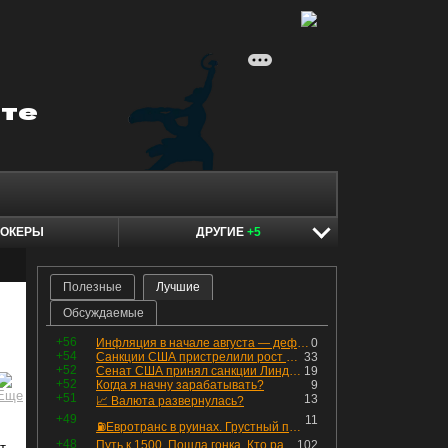
ОКЕРЫ
ДРУГИЕ
+5
Полезные
Лучшие
Обсуждаемые
+56
Инфляция в начале августа — дефляция из-за топлива и плодоовощной корзины, но услуги продолжают дорожать, а рубль начал ослабевать.
0
+54
Санкции США пристрелили рост акций в России
33
+52
Сенат США принял санкции Линдси Грэма против России
19
+52
Когда я начну зарабатывать?
9
+51
13
📈 Валюта развернулась?
+49
11
⛽️Евротранс в руинах. Грустный пост😶😞 Что изменилось в облигациях?
+48
Путь к 1500. Пошла гонка. Кто раньше продаст.
102
т.