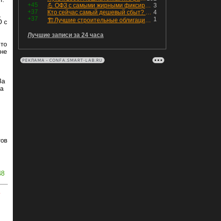
+45
💪 ОФЗ с самыми жирными фиксированными купонами
3
+37
Кто сейчас самый дешевый сбыт? Сводный пост по сбытовым компаниям по отчетам РСБУ за Q2 26г.
4
,
+37
1
🏗Лучшие строительные облигации первого эшелона
О с
Лучшие записи за 24 часа
это
 не
РЕКЛАМА • CONFA.SMART-LAB.RU
За
 а
тов
.
48
ь