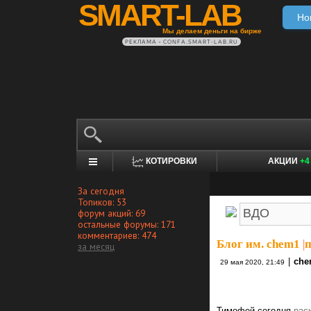
SMART-LAB
Но
Мы делаем деньги на бирже
РЕКЛАМА • CONFA.SMART-LAB.RU
КОТИРОВКИ
АКЦИИ
+4
За сегодня
Топиков: 53
форум акций: 69
остальные форумы: 171
комментариев: 474
Блог им. chem1
|
за месяц
|
che
29 мая 2020, 21:49
Тимофей сегодня
рас