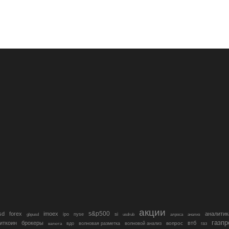
акции
s&p500
sd
forex
imoex
аналитик
si
gbpusd
ipo
nyse
usdrub
алроса
анализ
газп
иткоин
брокеры
втб
вопрос
валюта
вдо
волновая разметка
волновой анализ
газ