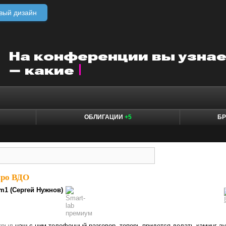
вый дизайн
ОБЛИГАЦИИ
+5
БР
про ВДО
m1 (Сергей Нужнов)
крыл
наш с ним телефонный разговор, теперь придется делать каминг-ау