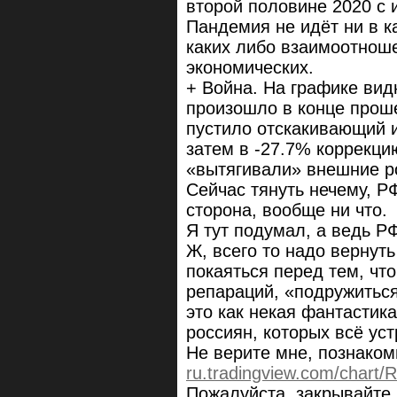
второй половине 2020 с 
Пандемия не идёт ни в к
каких либо взаимоотнош
экономических.
+ Война. На графике вид
произошло в конце прош
пустило отскакивающий и
затем в -27.7% коррекци
«вытягивали» внешние р
Сейчас тянуть нечему, Р
сторона, вообще ни что.
Я тут подумал, а ведь Р
Ж, всего то надо вернуть
покаяться перед тем, чт
репараций, «подружитьс
это как некая фантастик
россиян, которых всё уст
Не верите мне, познаком
ru.tradingview.com/chart
Пожалуйста, закрывайте 