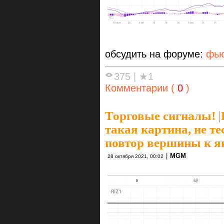
обсудить на форуме:
фью
375
|
★1
Комментарии (
0
)
Торговые сигналы!
|
такая картина, не те
повтор вершины к я
|
MGM
28 октября 2021, 00:02