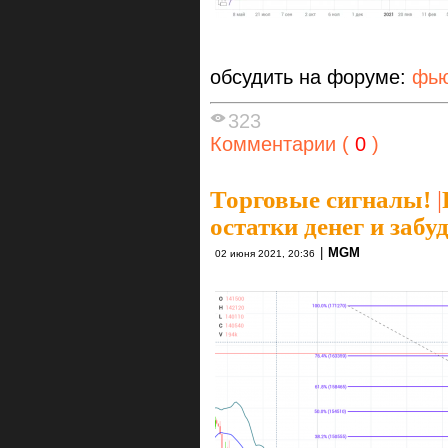
обсудить на форуме:
фью
323
Комментарии (
0
)
Торговые сигналы!
|
остатки денег и забу
|
MGM
02 июня 2021, 20:36