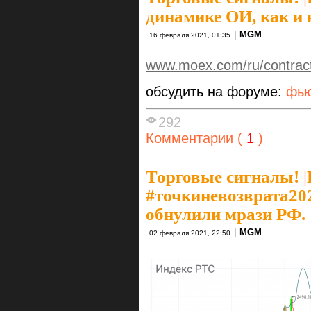
динамике ОИ, как и 
|
MGM
16 февраля 2021, 01:35
www.moex.com/ru/contrac
обсудить на форуме:
фью
292
Комментарии (
1
)
Торговые сигналы!
|
#точкиневозврата202
обнулили мрази РФ.
|
MGM
02 февраля 2021, 22:50