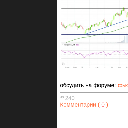
обсудить на форуме:
фью
240
Комментарии (
0
)