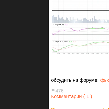
обсудить на форуме:
фью
476
Комментарии (
1
)