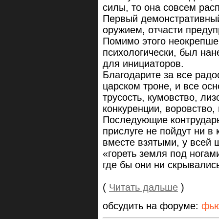
силы, то она совсем рас
Первый демонстративный
оружием, отчасти преду
Помимо этого неокрепше
психологически, был на
для инициаторов.
Благодарите за все радо
царском троне, и все ос
трусость, кумовство, ли
конкуренции, воровство,
Последующие контрудары
прислуге не пойдут ни в
вместе взятыми, у всей 
«гореть земля под ногам
где бы они ни скрывалис
(
Читать дальше
)
обсудить на форуме:
фью