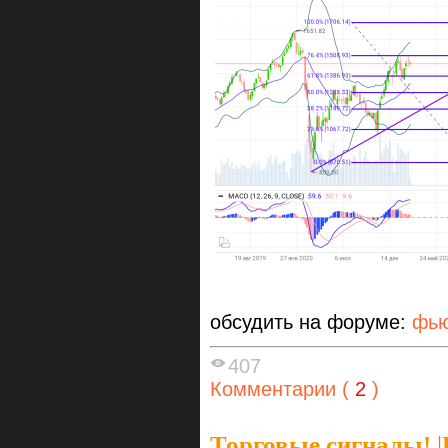
обсудить на форуме:
фью
407
Комментарии (
2
)
Торговые сигналы!
|