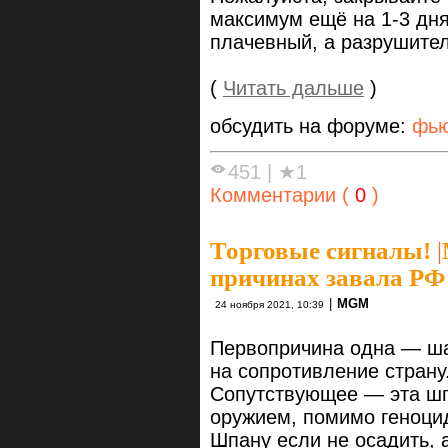
максимум ещё на 1-3 дня
плачевный, а разрушите
(
Читать дальше
)
обсудить на форуме:
фью
451
|
★1
Комментарии (
0
)
Торговые сигналы!
|
причинах завала РФ 
|
MGM
24 ноября 2021, 10:39
Первопричина одна — ша
на сопротивление страну
Сопутствующее — эта шп
оружием, помимо геноцид
Шпану если не осадить, 