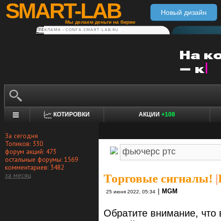
SMART-LAB
Новый дизайн
Мы делаем деньги на бирже
РЕКЛАМА • CONFA.SMART-LAB.RU
КОТИРОВКИ
АКЦИИ
+108
За сегодня
Топиков: 330
форум акций: 473
остальные форумы: 1569
комментариев: 3482
за месяц
Торговые сигналы!
|
|
MGM
25 июня 2022, 05:34
Обратите внимание, что 