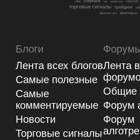
сбербанк
сбер
северсталь
смартлаб
сво
торговые сигналы
трейдинг
ук
фьючерсы
фьючерс ртс
Блоги
Форум
Лента всех блогов
Лента 
форум
Самые полезные
Общие
Самые
комментируемые
Форум 
Новости
Форум
алготре
Торговые сигналы