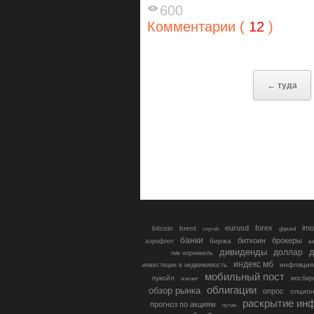
600
Комментарии (
12
)
← туда
eurusd
forex
imo
bitcoin
brent
cnyrub
gbpusd
банки
биткоин
брокеры
биржа
аэрофлот
в
дивиденды
доллар
д
гмк норникель
индекс мб
инфляция
инвестиции в недвижимость
мобильный пост
лукойл
мосбир
магнит
облигации
обзор рынка
опрос
опцио
раскрытие ин
прогноз по акциям
путин