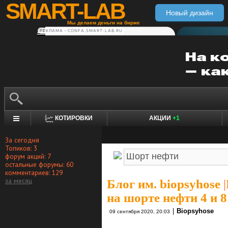
SMART-LAB
Новый дизайн
Мы делаем деньги на бирже
РЕКЛАМА • CONFA.SMART-LAB.RU
КОТИРОВКИ
АКЦИИ
+1
За сегодня
Топиков: 3
форум акций: 7
остальные форумы: 60
комментариев: 129
за месяц
Блог им. biopsyhose
|
на шорте нефти 4 и 8
|
Biopsyhose
09 сентября 2020, 20:03