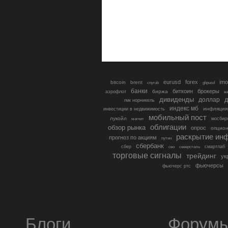
eurusd
forex
imo
bitcoin
brent
cnyrub
gbpusd
банки
биткоин
брокеры
биржа
аэрофлот
в
дивиденды
доллар
д
гмк норникель
индекс мб
инфляция
инвестиции в недвижимость
мобильный пост
лукойл
мосбир
магнит
облигации
обзор рынка
опрос
опцио
раскрытие ин
прогноз по акциям
путин
сбербанк
сбер
северсталь
смартлаб
сво
торговые сигналы
трейдинг
ук
фьючерсы
фьючерс ртс
Блоги
Форум