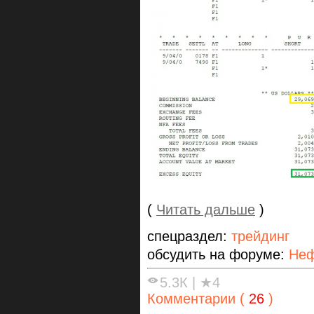
(
Читать дальше
)
спецраздел:
трейдинг
обсудить на форуме:
Неф
5.3К
|
★4
Комментарии (
26
)