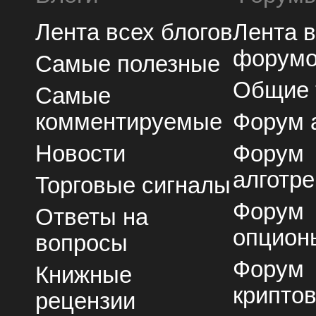
Лента всех блогов
Лента 
форум
Самые полезные
Общие
Самые
комментируемые
Форум 
Новости
Форум
алготре
Торговые сигналы
Форум
Ответы на
опцион
вопросы
Форум
Книжные
крипто
рецензии