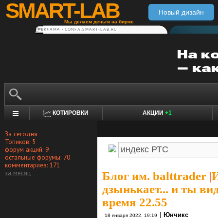
SMART-LAB
Новый дизайн
Мы делаем деньги на бирже
РЕКЛАМА • CONFA.SMART-LAB.RU
КОТИРОВКИ
АКЦИИ
+1
За сегодня
Топиков: 5
форум акций: 9
остальные форумы: 70
комментариев: 171
за месяц
Блог им. balttrader
|
И
дзынькает... и ты ви
время 22.55
|
Юнчикс
18 января 2022, 19:19