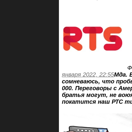
Ф
января 2022, 22:55
Мда. 
сомневаюсь, что проб
000. Переговоры с Аме
братья могут, не воюя
покатится наш РТС ти