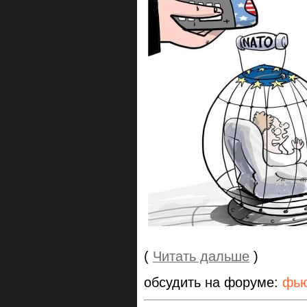
(
Читать дальше
)
обсудить на форуме:
фью