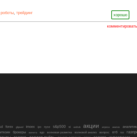
 роботы
,
трейдинг
хорошо
комментироват
акции
s&p500
sd
forex
imoex
аналитик
si
gbpusd
ipo
nyse
usdrub
алроса
анализ
газп
иткоин
брокеры
втб
вопрос
валюта
вдо
волновая разметка
волновой анализ
газ