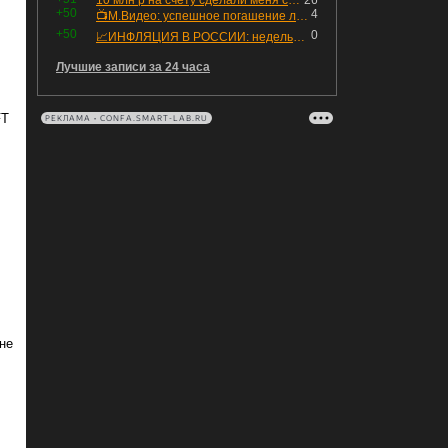
10 млн р на счету сделали меня счастливым? Ожидание vs Реальность!
26
+50
4
📺М.Видео: успешное погашение любимого флоатера
+50
0
📈ИНФЛЯЦИЯ В РОССИИ: недельная дефляция, но в годовом выражении рост 😢
Лучшие записи за 24 часа
FT
РЕКЛАМА • CONFA.SMART-LAB.RU
не