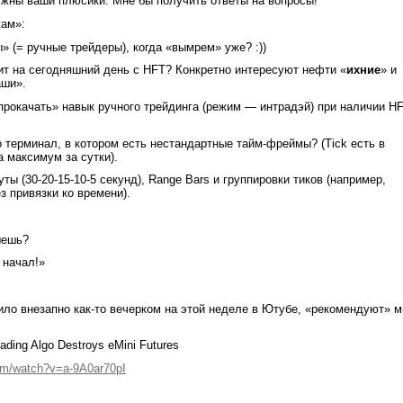
нужны ваши плюсики. Мне бы получить ответы на вопросы!
кам»:
» (= ручные трейдеры), когда «вымрем» уже? :))
оит на сегодняшний день с HFT? Конкретно интересуют нефти «
ихние
» и
аши».
прокачать» навык ручного трейдинга (режим — интрадэй) при наличии H
бо терминал, в котором есть нестандартные тайм-фреймы? (Tick есть в
 максимум за сутки).
ы (30-20-15-10-5 секунд), Range Bars и группировки тиков (например,
з привязки ко времени).
шешь?
 начал!»
ило внезапно как-то вечерком на этой неделе в Ютубе, «рекомендуют» м
ading Algo Destroys eMini Futures
om/watch?v=a-9A0ar70pI