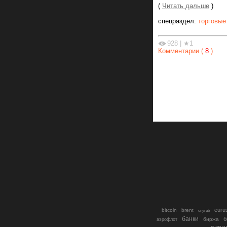
(
Читать дальше
)
спецраздел:
торговые
928
|
★1
Комментарии (
8
)
euru
bitcoin
brent
cnyrub
банки
б
биржа
аэрофлот