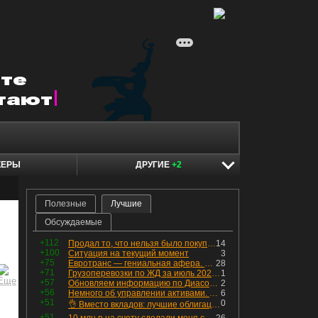
КЕРЫ
ДРУГИЕ
+2
Полезные
Лучшие
Обсуждаемые
+112
Продал то, что нельзя было покупать. Изменения в портфеле
14
+100
Ситуация на текущий момент
3
+75
Евротранс — гениальная афера. Собрал с инвесторов денег, выплатил дивидендов больше текущей капитализации и ушёл в дефолт
28
+71
Грузоперевозки по ЖД за июль 2026 г. — четвёртый месяц подряд роста, чёрные металлы на уровне прошлого года, а каменный уголь в плюсе.
1
+57
Обновляем информацию по Диасофту: дивиденды и выкуп
2
+56
Немного об управлении активами. Для заинтересованных
6
+51
0
👌 Вместо вкладов: лучшие облигации — только супер надёжные
+51