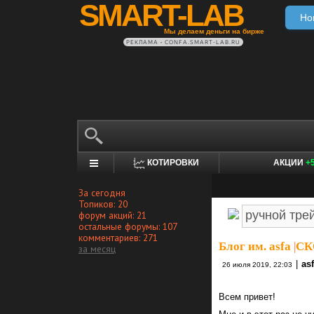
SMART-LAB
Но
Мы делаем деньги на бирже
РЕКЛАМА • CONFA.SMART-LAB.RU
КОТИРОВКИ
АКЦИИ
+
За сегодня
Топиков: 20
форум акций: 21
остальные форумы: 107
комментариев: 271
Блог им. asfa
|
СК
за месяц
|
as
26 июля 2019, 22:03
Всем привет!