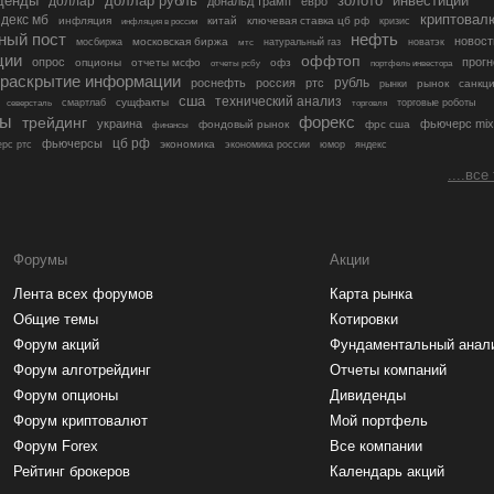
денды
золото
инвестиции
доллар
доллар рубль
дональд трамп
евро
криптовал
декс мб
инфляция
китай
ключевая ставка цб рф
кризис
инфляция в россии
ный пост
нефть
новост
московская биржа
мосбиржа
мтс
натуральный газ
новатэк
ции
оффтоп
опрос
прогн
опционы
отчеты мсфо
офз
портфель инвестора
отчеты рсбу
раскрытие информации
рубль
роснефть
россия
ртс
рынок
санкц
рынки
сша
технический анализ
сущфакты
торговые роботы
северсталь
смартлаб
торговля
лы
трейдинг
форекс
украина
фьючерс mix
фондовый рынок
фрс сша
финансы
цб рф
фьючерсы
экономика
рс ртс
экономика россии
юмор
яндекс
....все
Форумы
Акции
Лента всех форумов
Карта рынка
Общие темы
Котировки
Форум акций
Фундаментальный анал
Форум алготрейдинг
Отчеты компаний
Форум опционы
Дивиденды
Форум криптовалют
Мой портфель
Форум Forex
Все компании
Рейтинг брокеров
Календарь акций