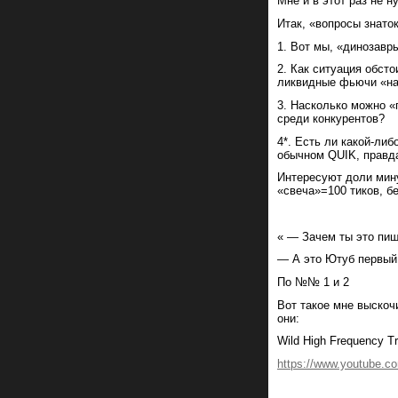
Мне и в этот раз не 
Итак, «вопросы знато
1. Вот мы, «динозавры
2. Как ситуация обст
ликвидные фьючи «н
3. Насколько можно «
среди конкурентов?
4*. Есть ли какой-ли
обычном QUIK, правда
Интересуют доли минут
«свеча»=100 тиков, бе
« — Зачем ты это пи
— А это Ютуб первый
По №№ 1 и 2
Вот такое мне выскоч
они:
Wild High Frequency Tr
https://www.youtube.c