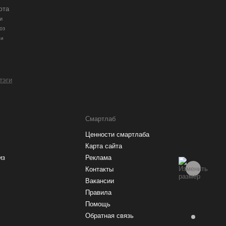
юта
и
оз
ии
 тэги
Смартлаб
Ценности смартлаба
Карта сайта
из
Реклама
Контакты
Вакансии
Правила
Помощь
Обратная связь