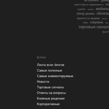
диви
гмк норникель
ин
инвестиции в недвижимость
мобиль
лукойл
магнит
облига
обзор рынка
прогноз по акциям
путин
сбербанк
сбер
сво
торговые сигна
фьюче
Блоги
Лента всех блогов
Самые полезные
Самые комментируемые
Новости
Торговые сигналы
Ответы на вопросы
Книжные рецензии
Корпоративные