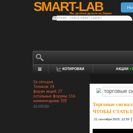
SMART-LAB
Но
Мы делаем деньги на бирже
РЕКЛАМА • CONFA.SMART-LAB.RU
КОТИРОВКИ
АКЦИИ
+
За сегодня
Топиков: 24
форум акций: 27
остальные форумы: 116
комментариев: 303
Торговые сигнал
за месяц
ЧТОБЫ СТАТЬ
|
21 сентября 2025, 12:55