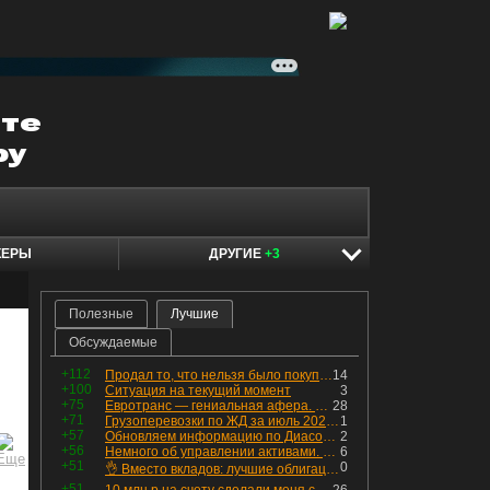
КЕРЫ
ДРУГИЕ
+3
Полезные
Лучшие
Обсуждаемые
+112
Продал то, что нельзя было покупать. Изменения в портфеле
14
+100
Ситуация на текущий момент
3
+75
Евротранс — гениальная афера. Собрал с инвесторов денег, выплатил дивидендов больше текущей капитализации и ушёл в дефолт
28
+71
Грузоперевозки по ЖД за июль 2026 г. — четвёртый месяц подряд роста, чёрные металлы на уровне прошлого года, а каменный уголь в плюсе.
1
+57
Обновляем информацию по Диасофту: дивиденды и выкуп
2
+56
Немного об управлении активами. Для заинтересованных
6
+51
0
👌 Вместо вкладов: лучшие облигации — только супер надёжные
+51