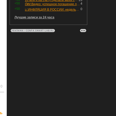
10 млн р на счету сделали меня счастливым? Ожидание vs Реальность!
26
+50
4
📺М.Видео: успешное погашение любимого флоатера
+50
0
📈ИНФЛЯЦИЯ В РОССИИ: недельная дефляция, но в годовом выражении рост 😢
Лучшие записи за 24 часа
РЕКЛАМА • CONFA.SMART-LAB.RU
0
ь
ь