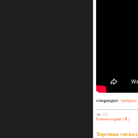
спецраздел:
трейдинг
312
Комментарии (
0
)
Торговые сигнал