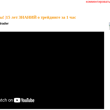
комментироват
ы!
|
15 лет ЗНАНИЙ о трейдинге за 1 час
trader