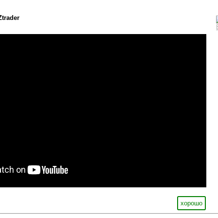
Ztrader
хорошо