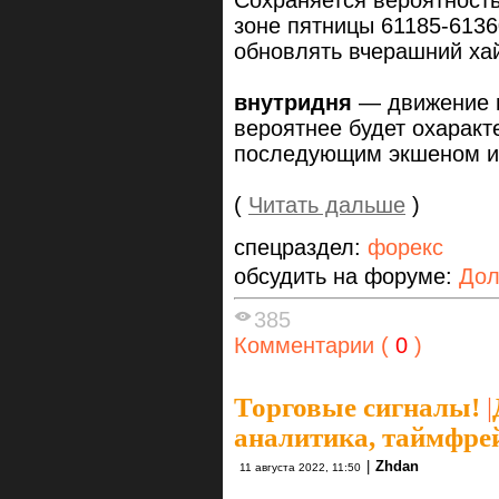
Сохраняется вероятность
зоне пятницы 61185-6136
обновлять вчерашний хай
внутридня
— движение ц
вероятнее будет охаракт
последующим экшеном и
(
Читать дальше
)
спецраздел:
форекс
обсудить на форуме:
Дол
385
Комментарии (
0
)
Торговые сигналы!
|
аналитика, таймфре
|
Zhdan
11 августа 2022, 11:50