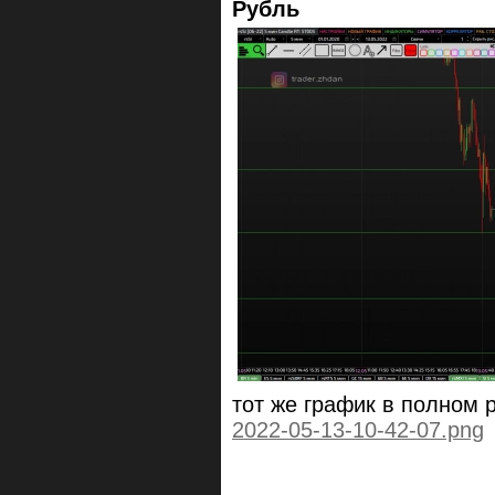
Рубль
тот же график в полном
2022-05-13-10-42-07.png