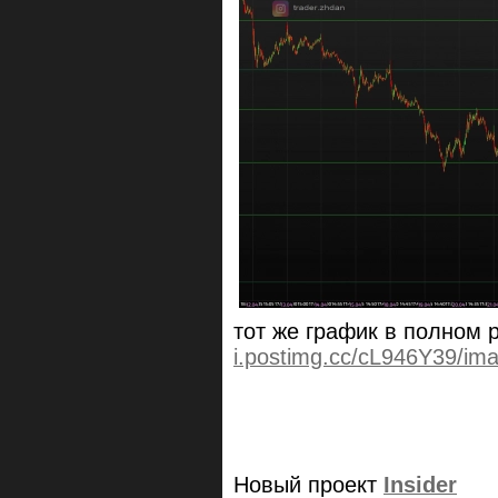
тот же график в полном
i.postimg.cc/cL946Y39/im
Новый проект
Insider