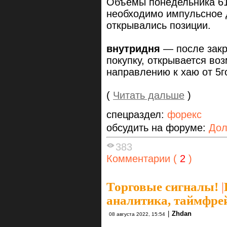
Объемы понедельника 61
необходимо импульсное д
открывались позиции.
внутридня
— после закр
покупку, открывается во
направлению к хаю от 5го
(
Читать дальше
)
спецраздел:
форекс
обсудить на форуме:
Дол
383
Комментарии (
2
)
Торговые сигналы!
|
аналитика, таймфре
|
Zhdan
08 августа 2022, 15:54