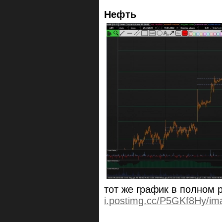
Нефть
тот же график в полном
i.postimg.cc/P5GKf8Hy/im