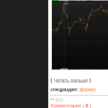
(
Читать дальше
)
спецраздел:
форекс
323
Комментарии (
0
)