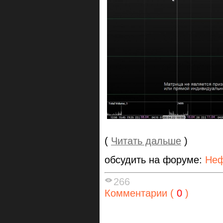
(
Читать дальше
)
обсудить на форуме:
Неф
266
Комментарии (
0
)