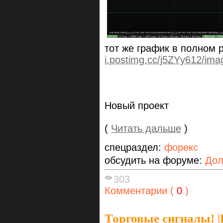
тот же график в полном
i.postimg.cc/j5ZYy612/im
Новый проект
(
Читать дальше
)
спецраздел:
форекс
обсудить на форуме:
Дол
303
Комментарии (
0
)
Торговые сигналы!
|