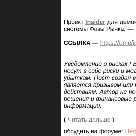
Проект
Insider
для демо
системы Фазы Рынка. —
ССЫЛКА
—
https://t.me/i
Уведомление о рисках !
несут в себе риски и мо
убыткам. Пост создан в
является призывом или 
действиям. Автор не н
решения и финансовые 
информации.
(
Читать дальше
)
обсудить на форуме:
Неф