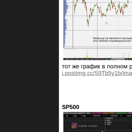
тот же график в полном
i.postimg.cc/59Tb5y1b/im
SP500