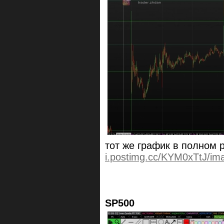
тот же график в полном
i.postimg.cc/KYM0xTtJ/im
SP500