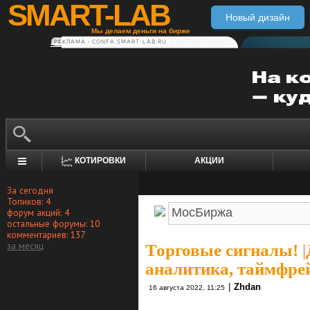
SMART-LAB
Новый дизайн
Мы делаем деньги на бирже
РЕКЛАМА • CONFA.SMART-LAB.RU
КОТИРОВКИ
АКЦИИ
За сегодня
Топиков: 4
форум акций: 4
остальные форумы: 10
комментариев: 137
за месяц
Торговые сигналы!
|
аналитика, таймфре
|
Zhdan
16 августа 2022, 11:25