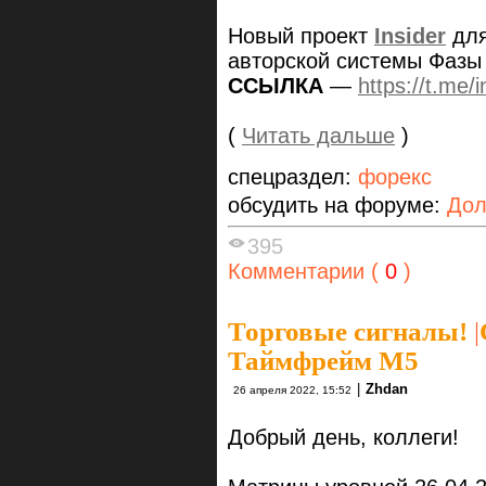
Новый проект
Insider
дл
авторской системы Фазы
ССЫЛКА
—
https://t.me/i
(
Читать дальше
)
спецраздел:
форекс
обсудить на форуме:
Дол
395
Комментарии (
0
)
Торговые сигналы!
|
Таймфрейм М5
|
Zhdan
26 апреля 2022, 15:52
Добрый день, коллеги!