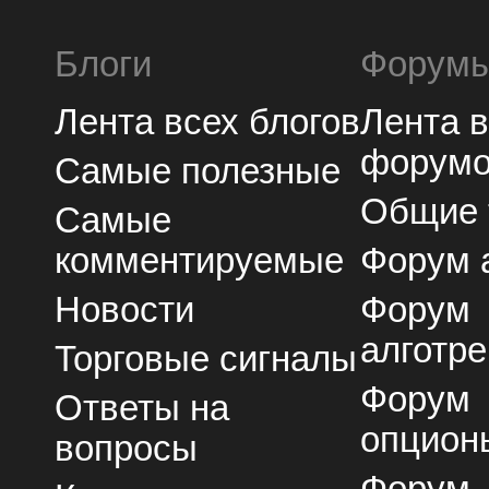
Блоги
Форум
Лента всех блогов
Лента 
форум
Самые полезные
Общие
Самые
комментируемые
Форум 
Новости
Форум
алготре
Торговые сигналы
Форум
Ответы на
опцион
вопросы