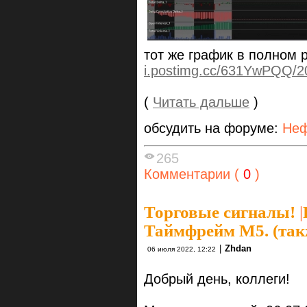
тот же график в полном
i.postimg.cc/631YwPQQ/2
(
Читать дальше
)
обсудить на форуме:
Неф
265
Комментарии (
0
)
Торговые сигналы!
|
Таймфрейм М5. (так
|
Zhdan
06 июля 2022, 12:22
Добрый день, коллеги!