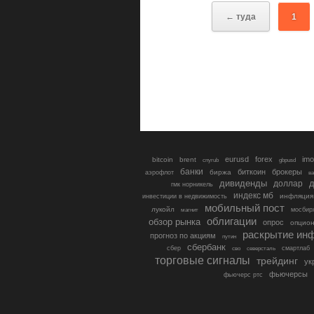
← туда
1
eurusd
forex
imo
bitcoin
brent
cnyrub
gbpusd
банки
биткоин
брокеры
биржа
аэрофлот
в
дивиденды
доллар
д
гмк норникель
индекс мб
инфляция
инвестиции в недвижимость
мобильный пост
лукойл
мосбир
магнит
облигации
обзор рынка
опрос
опцио
раскрытие ин
прогноз по акциям
путин
сбербанк
сбер
северсталь
смартлаб
сво
торговые сигналы
трейдинг
ук
фьючерсы
фьючерс ртс