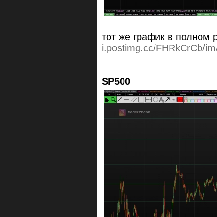
тот же график в полном
i.postimg.cc/FHRkCrCb/im
SP500