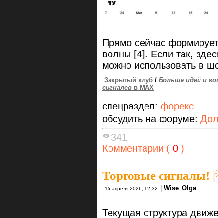
Прямо сейчас формирует
волны [4]. Если так, зде
можно использовать в ш
Закрытый клуб
/
Больше идей и го
сигналов
в MAX
спецраздел:
форекс
обсудить на форуме:
Дол
341
Комментарии (
0
)
Торговые сигналы!
|
|
Wise_Olga
15 апреля 2026, 12:32
Текущая структура движ