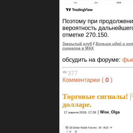
Поэтому при продолжени
вероятность дальнейшего
отметке 270.150.
Закрытый клуб
/
Больше идей и го
сигналов
в MAX
обсудить на форуме:
фью
377
Комментарии (
0
)
Торговые сигналы!
|
долларе.
|
Wise_Olga
17 апреля 2026, 17:28