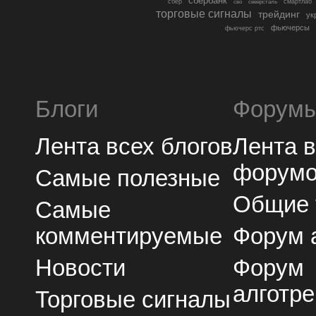
сбербанк
сбер
северсталь
смартлаб
сво
торговые сигналы
трейдинг
ук
фьючерсы
фьючерс ртс
Блоги
Форум
Лента всех блогов
Лента 
форум
Самые полезные
Общие
Самые
комментируемые
Форум 
Новости
Форум
алготре
Торговые сигналы