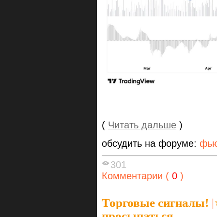
(
Читать дальше
)
обсудить на форуме:
фью
301
Комментарии (
0
)
Торговые сигналы!
|
просыпаться.