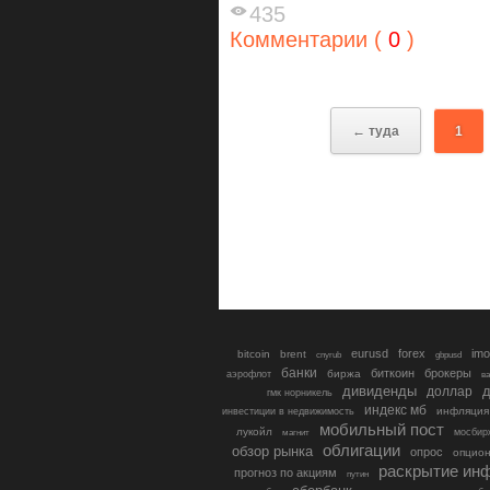
435
Комментарии (
0
)
← туда
1
eurusd
forex
imo
bitcoin
brent
cnyrub
gbpusd
банки
биткоин
брокеры
биржа
аэрофлот
в
дивиденды
доллар
д
гмк норникель
индекс мб
инфляция
инвестиции в недвижимость
мобильный пост
лукойл
мосбир
магнит
облигации
обзор рынка
опрос
опцио
раскрытие ин
прогноз по акциям
путин