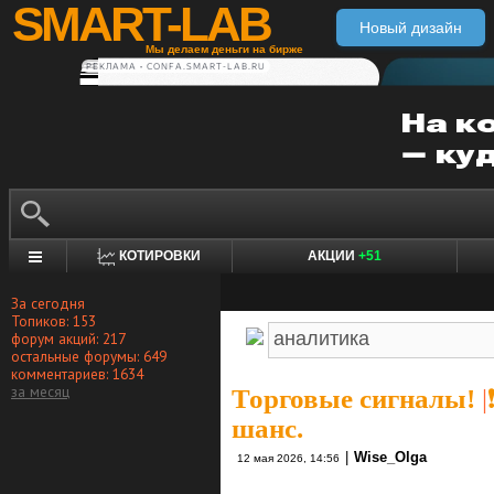
SMART-LAB
Новый дизайн
Мы делаем деньги на бирже
РЕКЛАМА • CONFA.SMART-LAB.RU
КОТИРОВКИ
АКЦИИ
+51
За сегодня
Топиков: 153
форум акций: 217
остальные форумы: 649
комментариев: 1634
за месяц
Торговые сигналы!
|
шанс.
|
Wise_Olga
12 мая 2026, 14:56