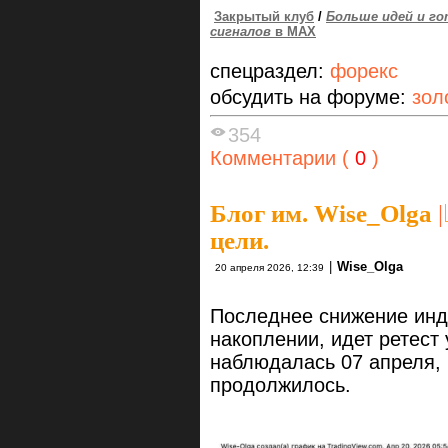
Закрытый клуб
/
Больше идей и го
сигналов
в MAX
спецраздел:
форекс
обсудить на форуме:
зол
354
Комментарии (
0
)
Блог им. Wise_Olga
|
цели.
|
Wise_Olga
20 апреля 2026, 12:39
Последнее снижение инд
накоплении, идет ретест
наблюдалась 07 апреля, 
продолжилось.