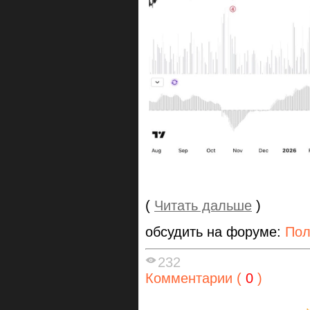
(
Читать дальше
)
обсудить на форуме:
По
232
Комментарии (
0
)