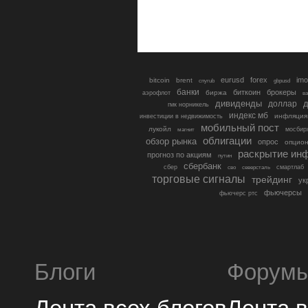
eurusd
forex
imo
bitcoin
brent
cnyrub
gbpusd
банки
биткоин
брокеры
биржа
аэрофлот
в
дивиденды
доллар
д
гмк норникель
индекс мб
инфляция
инвестиции в недвижимость
мобильный пост
лукойл
мосбир
магнит
облигации
обзор рынка
опрос
опцио
раскрытие ин
прогноз по акциям
путин
сбербанк
сбер
северсталь
смартлаб
сво
торговые сигналы
трейдинг
ук
фьючерсы
фьючерс ртс
Блоги
Форум