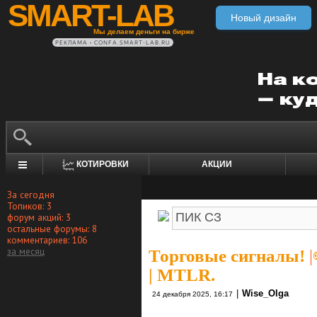
SMART-LAB
Новый дизайн
Мы делаем деньги на бирже
РЕКЛАМА • CONFA.SMART-LAB.RU
КОТИРОВКИ
АКЦИИ
За сегодня
Топиков: 3
форум акций: 3
остальные форумы: 8
комментариев: 106
за месяц
Торговые сигналы!
|
| MTLR.
|
Wise_Olga
24 декабря 2025, 16:17