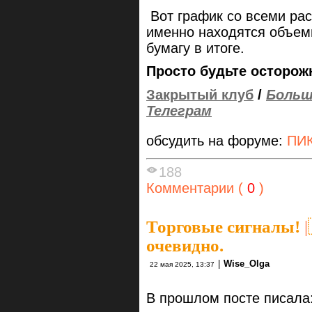
Вот график со всеми ра
именно находятся объемн
бумагу в итоге.
Просто будьте осторож
Закрытый клуб
/
Больш
Телеграм
обсудить на форуме:
ПИК
188
Комментарии (
0
)
Торговые сигналы!
|
очевидно.
|
Wise_Olga
22 мая 2025, 13:37
В прошлом посте писала