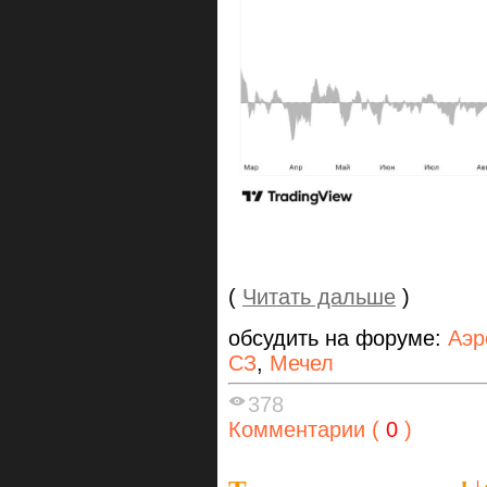
(
Читать дальше
)
обсудить на форуме:
Аэр
СЗ
,
Мечел
378
Комментарии (
0
)