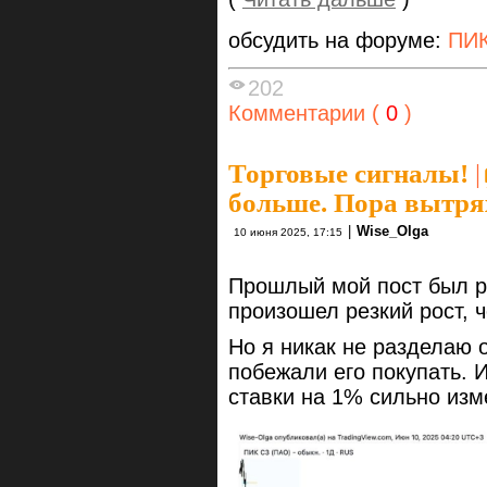
обсудить на форуме:
ПИК
202
Комментарии (
0
)
Торговые сигналы!
|
больше. Пора вытря
|
Wise_Olga
10 июня 2025, 17:15
Прошлый мой пост был р
произошел резкий рост, ч
Но я никак не разделаю 
побежали его покупать. И
ставки на 1% сильно из