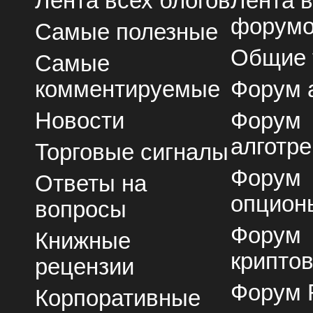
Лента всех блогов
Лента 
форум
Самые полезные
Общие
Самые
комментируемые
Форум 
Новости
Форум
алготре
Торговые сигналы
Форум
Ответы на
опцион
вопросы
Форум
Книжные
крипто
рецензии
Форум 
Корпоративные