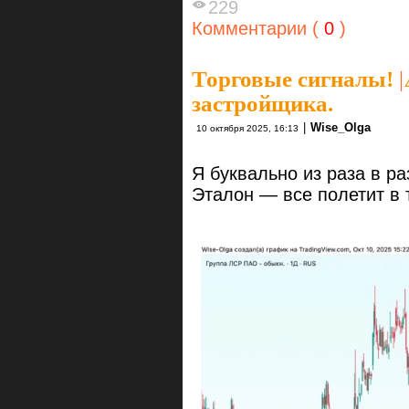
229
Комментарии (
0
)
Торговые сигналы!
|
застройщика.
|
Wise_Olga
10 октября 2025, 16:13
Я буквально из раза в ра
Эталон — все полетит в т