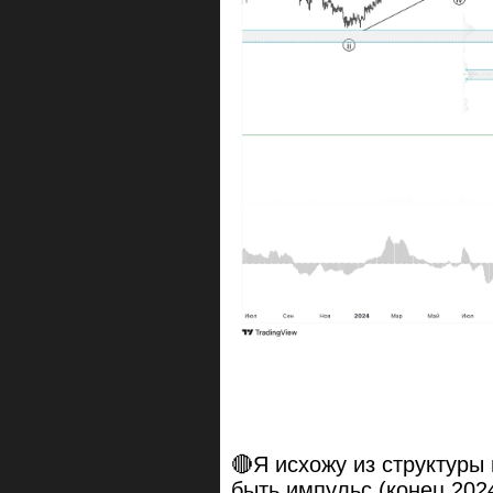
🔴Я исхожу из структур
быть импульс (конец 202