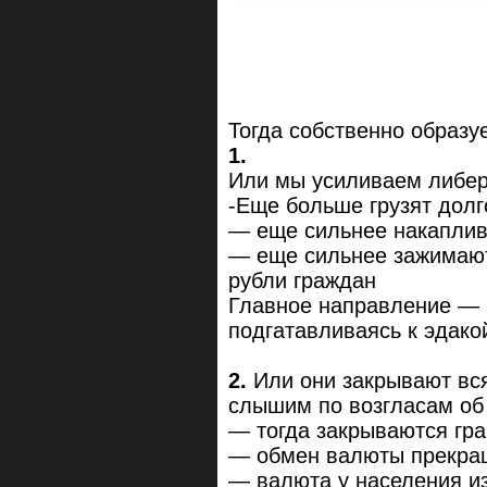
Тогда собственно образуе
1.
Или мы усиливаем либер
-Еще больше грузят долг
— еще сильнее накапли
— еще сильнее зажимают
рубли граждан
Главное направление —
подгатавливаясь к эдако
2.
Или они закрывают вс
слышим по возгласам об 
— тогда закрываются гр
— обмен валюты прекра
— валюта у населения и