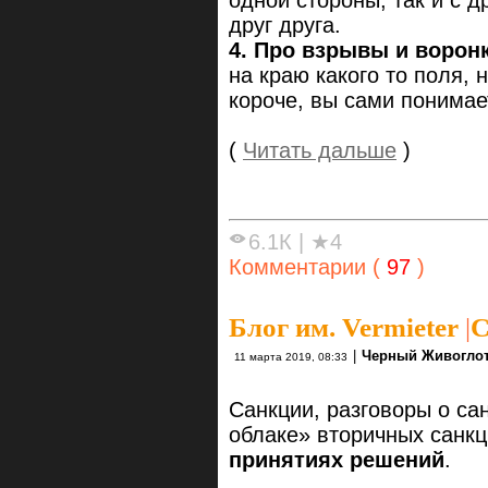
одной стороны, так и с 
друг друга.
4. Про взрывы и ворон
на краю какого то поля,
короче, вы сами понимае
(
Читать дальше
)
6.1К
|
★4
Комментарии (
97
)
Блог им. Vermieter
|
С
|
Черный Живогло
11 марта 2019, 08:33
Санкции, разговоры о сан
облаке» вторичных санк
принятиях решений
.