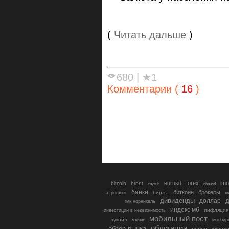
(
Читать дальше
)
680
|
★1
Комментарии (
16
)
eurusd
forex
imo
bitcoin
brent
cnyrub
gbpusd
банки
биткоин
брокеры
биржа
аэрофлот
в
дивиденды
доллар
д
гмк норникель
индекс мб
инфляция
инвестиции в недвижимость
мобильный пост
лукойл
мосбир
магнит
облигации
обзор рынка
опрос