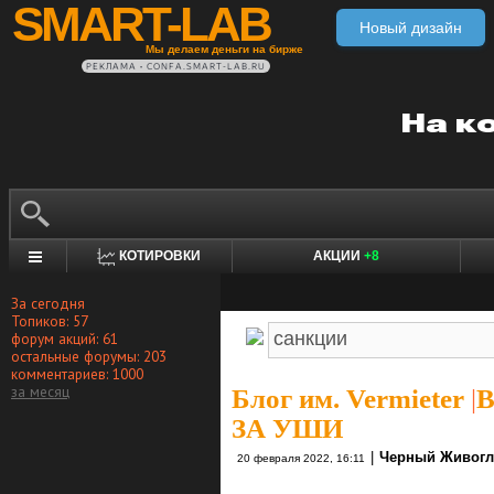
SMART-LAB
Новый дизайн
Мы делаем деньги на бирже
РЕКЛАМА • CONFA.SMART-LAB.RU
КОТИРОВКИ
АКЦИИ
+8
За сегодня
Топиков: 57
форум акций: 61
остальные форумы: 203
комментариев: 1000
за месяц
Блог им. Vermieter
|
ЗА УШИ
|
Черный Живогл
20 февраля 2022, 16:11