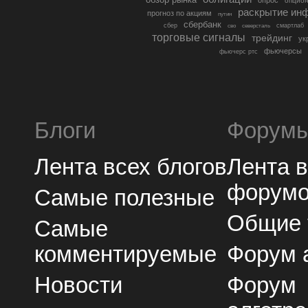
опцио
раскрытие ин
прогноз по акциям
путин
сбербанк
сбер
северсталь
смартлаб
сво
торговые сигналы
трейдинг
ук
фьючерсы
фьючерс ртс
Блоги
Форум
Лента всех блогов
Лента 
форум
Самые полезные
Общие
Самые
комментируемые
Форум 
Новости
Форум