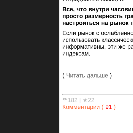
Все, что внутри часови
просто размерность гр
настроиться на рынок 
Если рынок с ослабленн
использовать классически
информативны, эти же р
индексам.
(
Читать дальше
)
182
|
★22
Комментарии (
91
)