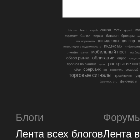
eurusd
forex
imo
bitcoin
brent
cnyrub
gbpusd
банки
биткоин
брокеры
биржа
аэрофлот
в
дивиденды
доллар
д
гмк норникель
индекс мб
инфляция
инвестиции в недвижимость
мобильный пост
лукойл
мосбир
магнит
облигации
обзор рынка
опрос
опцио
раскрытие ин
прогноз по акциям
путин
сбербанк
сбер
северсталь
смартлаб
сво
торговые сигналы
трейдинг
ук
фьючерсы
фьючерс ртс
Блоги
Форум
Лента всех блогов
Лента 