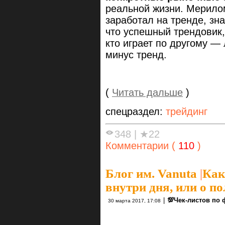
реальной жизни. Мерилом
заработал на тренде, зна
что успешный трендовик,
кто играет по другому —
минус тренд.
(
Читать дальше
)
спецраздел:
трейдинг
348
|
★22
Комментарии (
110
)
Блог им. Vanuta
|
Как
внутри дня, или о п
|
💯Чек-листов по
30 марта 2017, 17:08