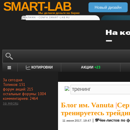
SMART-LAB
Новый дизайн
Мы делаем деньги на бирже
РЕКЛАМА • CONFA.SMART-LAB.RU
КОТИРОВКИ
АКЦИИ
+23
За сегодня
Топиков: 151
форум акций: 215
остальные форумы: 1004
комментариев: 2464
за месяц
Блог им. Vanuta
|
Сер
тренируетесь трейди
|
💯Чек-листов по 
11 июня 2017, 19:47