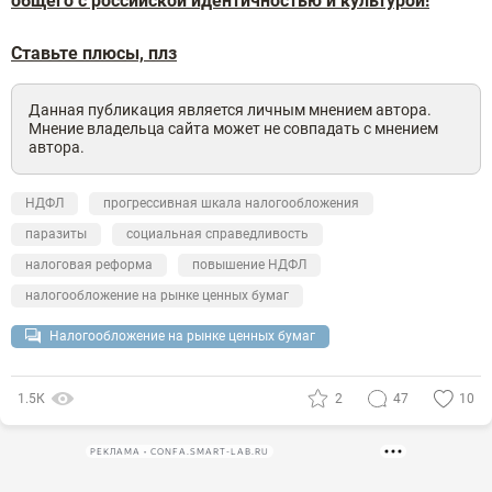
общего с российской идентичностью и культурой!
Ставьте плюсы, плз
Данная публикация является личным мнением автора.
Мнение владельца сайта может не совпадать с мнением
автора.
НДФЛ
прогрессивная шкала налогообложения
паразиты
социальная справедливость
налоговая реформа
повышение НДФЛ
налогообложение на рынке ценных бумаг
Налогообложение на рынке ценных бумаг
1.5К
2
47
10
РЕКЛАМА • CONFA.SMART-LAB.RU