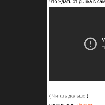
Что ждать от рынка в с
(
Читать дальше
)
спецраздел:
форекс