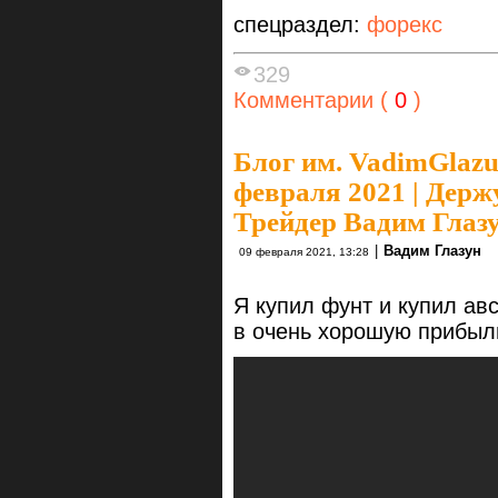
спецраздел:
форекс
329
Комментарии (
0
)
Блог им. VadimGlaz
февраля 2021 | Дер
Трейдер Вадим Глаз
|
Вадим Глазун
09 февраля 2021, 13:28
Я купил фунт и купил ав
в очень хорошую прибыли