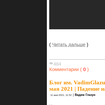
(
Читать дальше
)
484
Комментарии (
0
)
Блог им. VadimGlaz
мая 2021 | Падение 
|
Вадим Глазун
11 мая 2021, 11:52