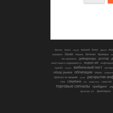
eurusd
forex
imo
bitcoin
brent
cnyrub
gbpusd
банки
биткоин
брокеры
биржа
аэрофлот
в
дивиденды
доллар
д
гмк норникель
индекс мб
инфляция
инвестиции в недвижимость
мобильный пост
лукойл
мосбир
магнит
облигации
обзор рынка
опрос
опцио
раскрытие ин
прогноз по акциям
путин
сбербанк
сбер
северсталь
смартлаб
сво
торговые сигналы
трейдинг
ук
фьючерсы
фьючерс ртс