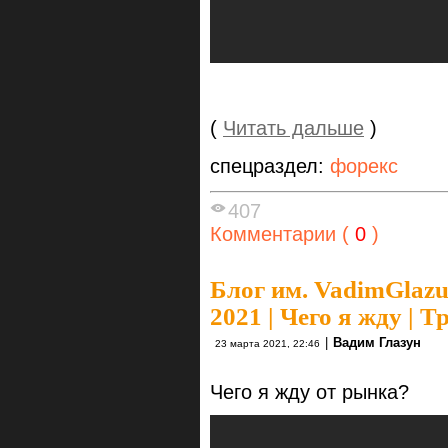
(
Читать дальше
)
спецраздел:
форекс
407
Комментарии (
0
)
Блог им. VadimGlaz
2021 | Чего я жду | 
|
Вадим Глазун
23 марта 2021, 22:46
Чего я жду от рынка?