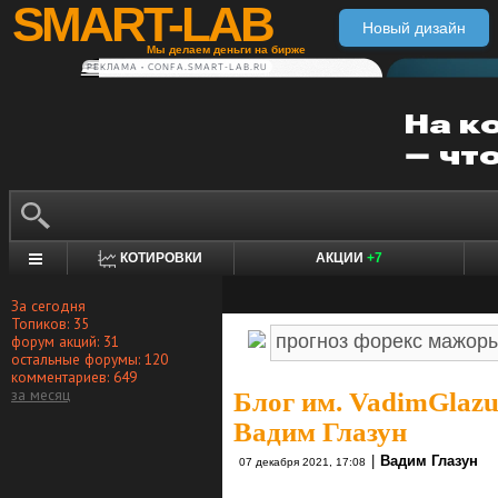
SMART-LAB
Новый дизайн
Мы делаем деньги на бирже
РЕКЛАМА • CONFA.SMART-LAB.RU
КОТИРОВКИ
АКЦИИ
+7
За сегодня
Топиков: 35
форум акций: 31
остальные форумы: 120
комментариев: 649
за месяц
Блог им. VadimGlaz
Вадим Глазун
|
Вадим Глазун
07 декабря 2021, 17:08