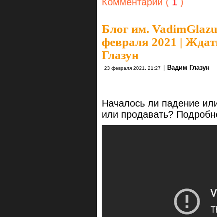
Комментарии (
1
)
Блог им. VadimGlaz
февраля 2021 | Ждат
Глазун
|
Вадим Глазун
23 февраля 2021, 21:27
Началось ли падение или
или продавать? Подробн