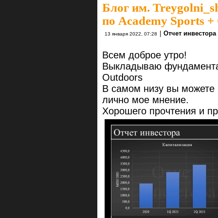
Блог им. Treygolni_s
по Academy Sports +
|
Отчет инвестора
13 января 2022, 07:28
Всем доброе утро!
Выкладываю фундаментал
Outdoors
В самом низу вы можете 
лично мое мнение.
Хорошего прочтения и п