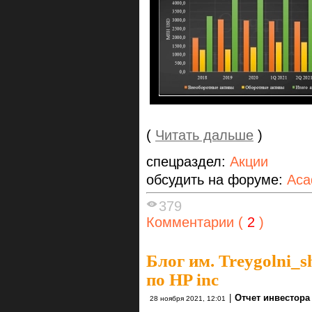
(
Читать дальше
)
спецраздел:
Акции
обсудить на форуме:
Aca
379
Комментарии (
2
)
Блог им. Treygolni_s
по HP inc
|
Отчет инвестора
28 ноября 2021, 12:01