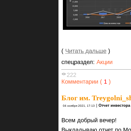
(
Читать дальше
)
спецраздел:
Акции
222
Комментарии (
1
)
Блог им. Treygolni_s
|
Отчет инвестора
04 ноября 2021, 17:13
Всем добрый вечер!
Выкладываю отчет по Mo