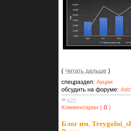
(
Читать дальше
)
спецраздел:
Акции
обсудить на форуме:
Ast
422
Комментарии (
0
)
Блог им. Treygolni_s