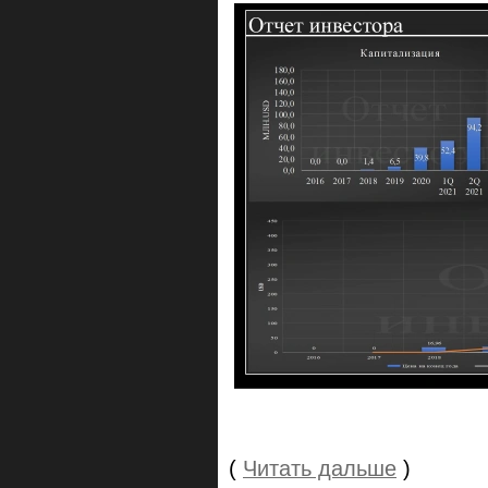
(
Читать дальше
)