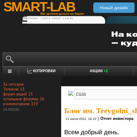
SMART-LAB
Новый дизайн
Мы делаем деньги на бирже
РЕКЛАМА • CONFA.SMART-LAB.RU
КОТИРОВКИ
АКЦИИ
+2
За сегодня
Топиков: 13
форум акций: 25
остальные форумы: 26
комментариев: 119
за месяц
Блог им. Treygolni_s
|
Отчет инвестора
21 июля 2022, 18:10
Всем добрый день.