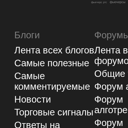
фьючерсы
фьючерс ртс
Блоги
Форум
Лента всех блогов
Лента 
форум
Самые полезные
Общие
Самые
комментируемые
Форум 
Новости
Форум
алготре
Торговые сигналы
Форум
Ответы на