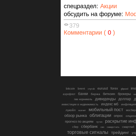
спецраздел:
Акции
обсудить на форуме:
Mod
379
Комментарии (
0
)
eurusd
forex
imo
bitcoin
brent
cnyrub
gbpusd
банки
биткоин
брокеры
биржа
аэрофлот
в
дивиденды
доллар
д
гмк норникель
индекс мб
инфляция
инвестиции в недвижимость
мобильный пост
лукойл
мосбир
магнит
облигации
обзор рынка
опрос
опцио
раскрытие ин
прогноз по акциям
путин
сбербанк
сбер
северсталь
смартлаб
сво
торговые сигналы
трейдинг
ук