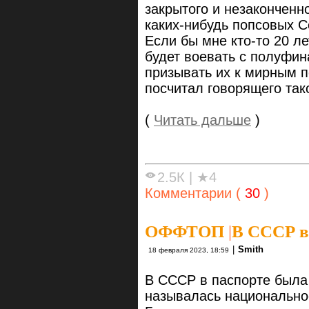
закрытого и незаконченн
каких-нибудь попсовых 
Если бы мне кто-то 20 ле
будет воевать с полуфин
призывать их к мирным п
посчитал говорящего та
(
Читать дальше
)
2.5К
|
★4
Комментарии (
30
)
ОФФТОП
|
В СССР в 
|
Smith
18 февраля 2023, 18:59
В СССР в паспорте была 
называлась национально