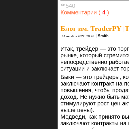
540
Комментарии (
4
)
Блог им. TraderPY
|
Т
|
Smith
04 октября 2022, 20:26
Итак, трейдер — это то
рынке, который стремитс
непосредственно работа
ситуации и заключает то
Быки — это трейдеры, к
заключают контракт на по
повышения, чтобы продат
доход. Не нужно быть ма
стимулируют рост цен ак
выше цены).
Медведи, как принято вы
заключают контракты на 