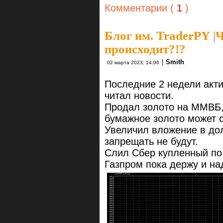
Комментарии (
1
)
Блог им. TraderPY
|
Ч
происходит?!?
|
Smith
02 марта 2023, 14:06
Последние 2 недели акти
читал новости.
Продал золото на ММВБ, 
бумажное золото может 
Увеличил вложение в дол
запрещать не будут.
Слил Сбер купленный по 
Газпром пока держу и на