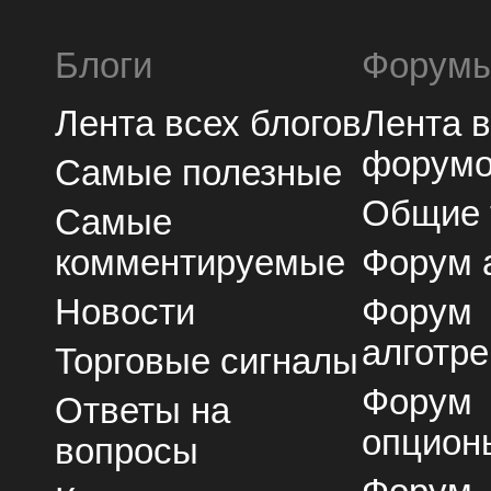
Блоги
Форум
Лента всех блогов
Лента 
форум
Самые полезные
Общие
Самые
комментируемые
Форум 
Новости
Форум
алготре
Торговые сигналы
Форум
Ответы на
опцион
вопросы