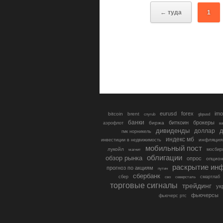
← туда
1
eurusd
forex
imo
bitcoin
brent
cnyrub
gbpusd
банки
биткоин
брокеры
биржа
аэрофлот
в
дивиденды
доллар
д
гмк норникель
индекс мб
инфляция
инвестиции в недвижимость
мобильный пост
лукойл
мосбир
магнит
облигации
обзор рынка
опрос
опцио
раскрытие ин
прогноз по акциям
путин
сбербанк
сбер
северсталь
смартлаб
сво
торговые сигналы
трейдинг
ук
фьючерсы
фьючерс ртс