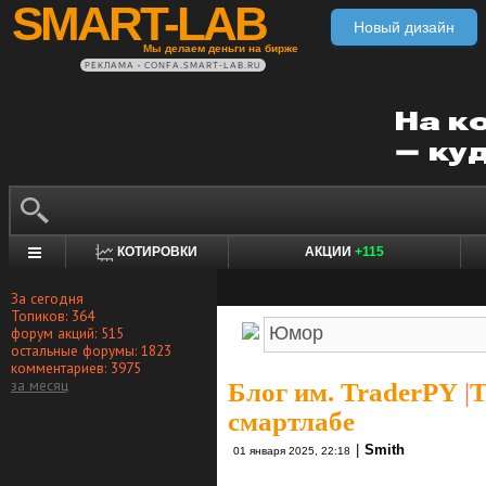
SMART-LAB
Новый дизайн
Мы делаем деньги на бирже
РЕКЛАМА • CONFA.SMART-LAB.RU
КОТИРОВКИ
АКЦИИ
+115
За сегодня
Топиков: 364
форум акций: 515
остальные форумы: 1823
комментариев: 3975
за месяц
Блог им. TraderPY
|
Т
смартлабе
|
Smith
01 января 2025, 22:18