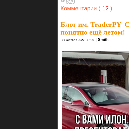
629
Комментарии (
12
)
Блог им. TraderPY
|
С
понятно ещё летом!
|
Smith
07 октября 2022, 17:30