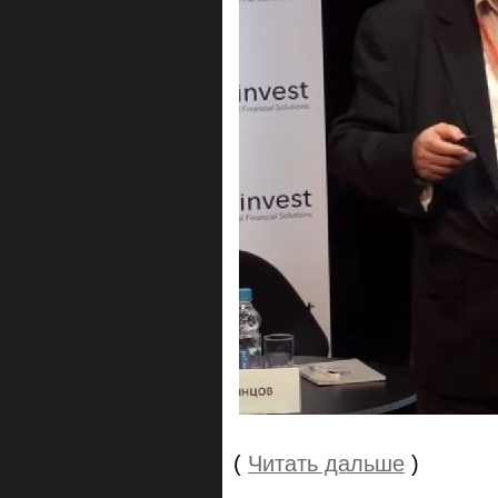
(
Читать дальше
)