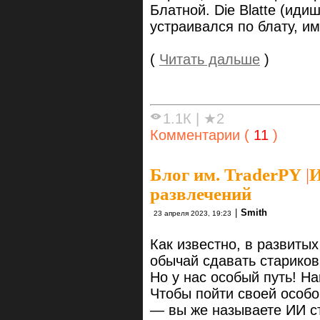
Блатной. Die Blatte (идиш
устраивался по блату, и
(
Читать дальше
)
1.1К
|
★2
Комментарии (
11
)
Блог им. TraderPY
|
И
развлечений
|
Smith
23 апреля 2023, 19:23
Как известно, в развиты
обычай сдавать стариков
Но у нас особый путь! Н
Чтобы пойти своей особо
— вы же называете ИИ ст