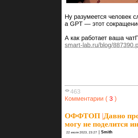
Ну разумеется человек с
а GPT — этот сокращение
А как работает ваша чат
smart-lab.ru/blog/887390.
463
Комментарии (
3
)
ОФФТОП
|
Давно про
могу не поделится и
|
Smith
22 июля 2023, 23:27