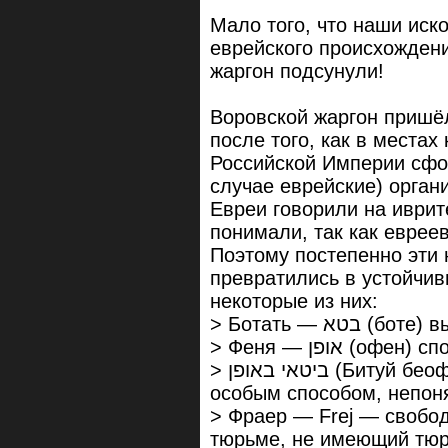
Мало того, что наши иск
еврейского происхождени
жаргон подсунули!
Воровской жаргон пришёл
после того, как в местах
Российской Империи сфо
случае еврейские) орган
Евреи говорили на иврит
понимали, так как еврее
Поэтому постепенно эти
превратились в устойчив
некоторые из них:
> Феня — אופן (офен)
> ביטאי באופן (Битуй беофен) — ботать по фене — выражаться
особым способом, непон
> Фраер — Frej — свобо
тюрьме, не имеющий тюр