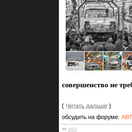
совершенство не тре
(
Читать дальше
)
обсудить на форуме:
АВ
392