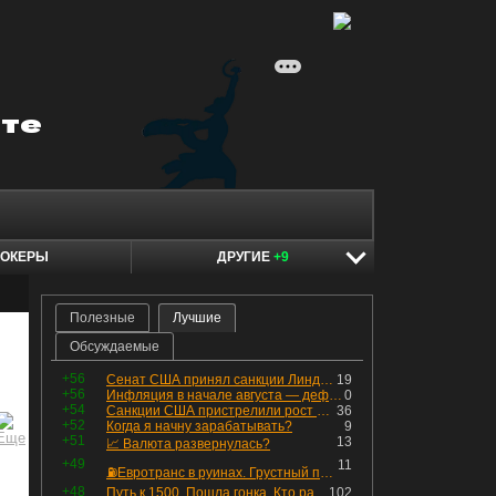
ОКЕРЫ
ДРУГИЕ
+9
Полезные
Лучшие
Обсуждаемые
+56
Сенат США принял санкции Линдси Грэма против России
19
+56
Инфляция в начале августа — дефляция из-за топлива и плодоовощной корзины, но услуги продолжают дорожать, а рубль начал ослабевать.
0
+54
Санкции США пристрелили рост акций в России
36
+52
Когда я начну зарабатывать?
9
+51
13
📈 Валюта развернулась?
+49
11
⛽️Евротранс в руинах. Грустный пост😶😞 Что изменилось в облигациях?
+48
Путь к 1500. Пошла гонка. Кто раньше продаст.
102