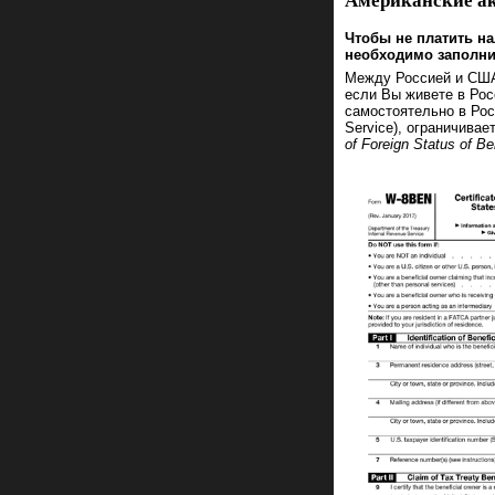
Американские а
Чтобы не платить н
необходимо заполн
Между Россией и США 
если Вы живете в Рос
самостоятельно в Рос
Service), ограничива
of Foreign Status of Be