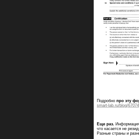
Подробно
про эту ф
smart-lab.ru/blog/6707
Еще раз.
Информация 
что касается не резид
Разные страны и разн