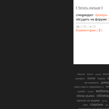
(
Читать дальше
)
спецраздел:
брокеры
обсудить на форуме:
2.3К
|
★18
Комментарии (
3
)
euru
bitcoin
brent
cnyrub
банки
б
биржа
аэрофлот
диви
гмк норникель
ин
инвестиции в недвижимость
мобиль
лукойл
магнит
облига
обзор рынка
прогноз по акциям
путин
сбербанк
сбер
сво
торговые сигна