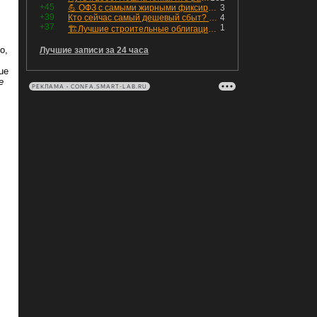
+45
💪 ОФЗ с самыми жирными фиксированными купонами
3
+39
Кто сейчас самый дешевый сбыт? Сводный пост по сбытовым компаниям по отчетам РСБУ за Q2 26г.
4
+37
1
🏗Лучшие строительные облигации первого эшелона
о,
Лучшие записи за 24 часа
ue
e
РЕКЛАМА • CONFA.SMART-LAB.RU