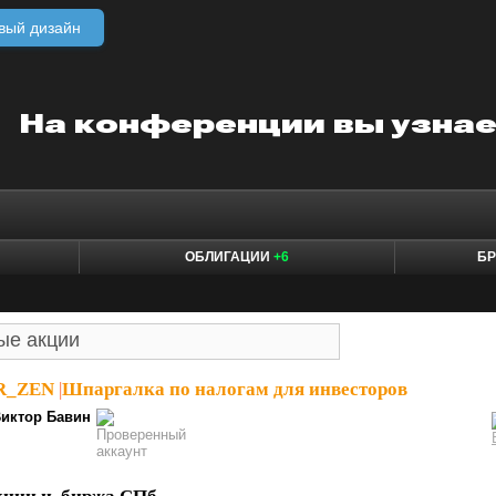
вый дизайн
ОБЛИГАЦИИ
+6
БР
ER_ZEN
|
Шпаргалка по налогам для инвесторов
иктор Бавин