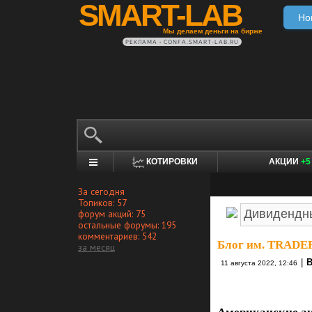
SMART-LAB
Но
Мы делаем деньги на бирже
РЕКЛАМА • CONFA.SMART-LAB.RU
КОТИРОВКИ
АКЦИИ
+5
За сегодня
Топиков: 57
форум акций: 75
остальные форумы: 195
комментариев: 542
Блог им. TRAD
за месяц
|
В
11 августа 2022, 12:46