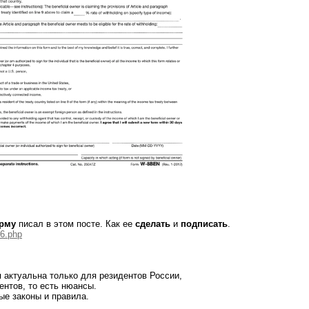
орму
писал в этом посте. Как ее
сделать
и
подписать
.
46.php
актуальна только для резидентов России,
ентов, то есть нюансы.
ые законы и правила.