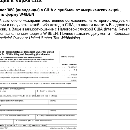
кции и биржа СПб.
алог 30% (дивиденды) в США с прибыли от американских акций,
ить форму
W-8BEN
заключено межправительственное соглашение, из которого следует, чт
сии и получаете какой-либо доход в США, то налоги платить Вы должны
сии, а Ваше взаимоотношение с Налоговой службой США (Internal Reven
ется заполнением формы W-8BEN. Полное название документа –
Certificat
neficial Owner or United States Tax Withholding.