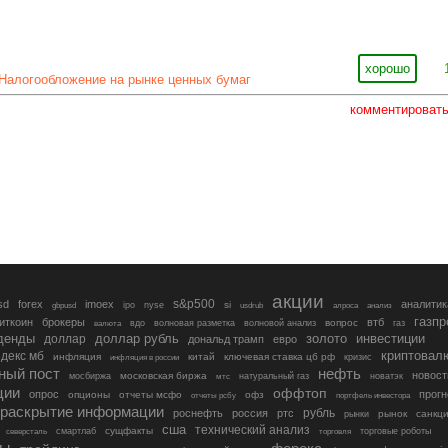
хорошо
Налогообложение на рынке ценных бумаг
комментироват
акции
s&p500
sd
forex
imoex
аналитик
si
gbpusd
ipo
nyse
usdrub
алроса
анализ
газп
иткоин
брокеры
втб
вопрос
валюта
вдо
волновая разметка
волновой анализ
газ
денды
золото
инвестиции
доллар
доллар рубль
дональд трамп
евро
криптовал
декс мб
инфляция
китай
ключевая ставка цб рф
кризис
инфляция в россии
ный пост
нефть
новост
московская биржа
мосбиржа
мтс
натуральный газ
новатэк
ции
оффтоп
опрос
прогн
опционы
отчеты мсфо
офз
портфель инвестора
отчеты рсбу
раскрытие информации
рубль
роснефть
россия
ртс
рынок
санкц
рынки
сша
технический анализ
сущфакты
торговые роботы
северсталь
смартлаб
торговля
лы