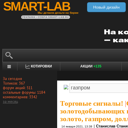
SMART-LAB
Новый дизайн
Мы делаем деньги на бирже
РЕКЛАМА • CONFA.SMART-LAB.RU
КОТИРОВКИ
АКЦИИ
+135
За сегодня
Топиков: 367
форум акций: 511
остальные форумы: 1184
комментариев: 3342
за месяц
Торговые сигналы!
|
золотодобывающих к
золото, газпром, дол
|
Станислав Стан
14 января 2021, 13:38