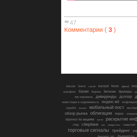
47
Комментарии (
3
)
eurusd
forex
imo
bitcoin
brent
cnyrub
gbpusd
банки
биткоин
брокеры
биржа
аэрофлот
в
дивиденды
доллар
д
гмк норникель
индекс мб
инфляция
инвестиции в недвижимость
мобильный пост
лукойл
мосбир
магнит
облигации
обзор рынка
опрос
опцио
раскрытие ин
прогноз по акциям
путин
сбербанк
сбер
северсталь
смартлаб
сво
торговые сигналы
трейдинг
ук
фьючерсы
фьючерс ртс