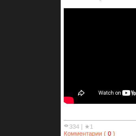
334
|
★1
Комментарии (
0
)