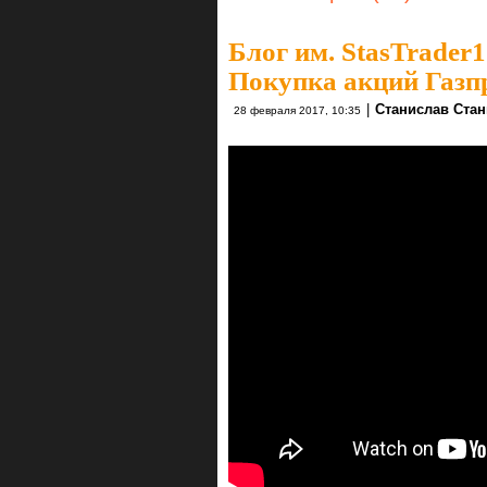
Блог им. StasTrader1
Покупка акций Газп
|
Станислав Ста
28 февраля 2017, 10:35