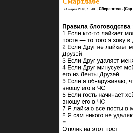
Смартлабе
|
Сберегатель (Сэр
24 марта 2018, 18:40
Правила блоговодства 
1 Если кто-то лайкает м
посте — то того я зову в
2 Если Друг не лайкает 
Друзей
3 Если Друг удаляет мен
4 Если Друг минусует мо
его из Ленты Друзей
5 Если я обнаруживаю, ч
вношу его в ЧС
6 Если гость начинает х
вношу его в ЧС
7 Я лайкаю все посты в 
8 Я сам никого не удаля
=
Отклик на этот пост