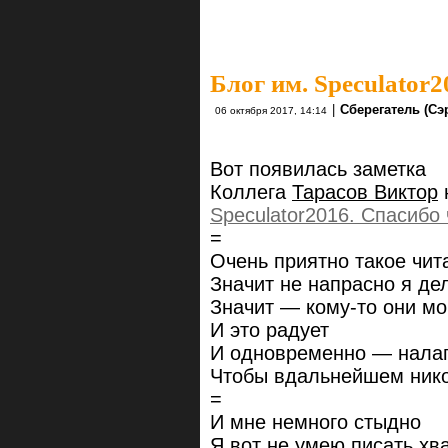
Блог им. Speculator2
|
Сберегатель (Сэ
06 октября 2017, 14:14
Вот появилась заметка
Коллега
Тарасов Виктор
Speculator2016. Спасибо 
=
Очень приятно такое чит
Значит не напрасно я д
Значит — кому-то они мо
И это радует
И одновременно — налаг
Чтобы вдальнейшем никог
=
И мне немного стыдно
Я вот не умею писать хв