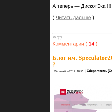
=
А теперь — ДискотЭка !!!!!
(
Читать дальше
)
77
Комментарии (
14
)
Блог им. Speculator2
?
|
Сберегатель (С
25 сентября 2017, 18:55