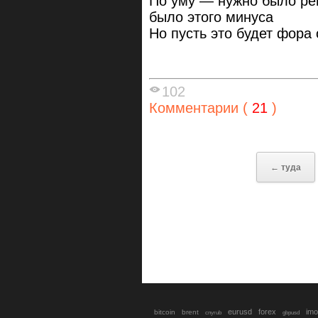
По уму — нужно было рег
было этого минуса
Но пусть это будет фора 
102
Комментарии (
21
)
← туда
eurusd
forex
imo
bitcoin
brent
cnyrub
gbpusd