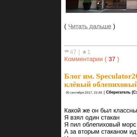
(
Читать дальше
)
47
|
★1
Комментарии (
37
)
Блог им. Speculator2
клёвый облепиховый
|
Сберегатель (С
30 сентября 2017, 22:46
Какой же он был классны
Я взял один стакан
Я пил облепиховый морс 
А за вторым стаканом ид