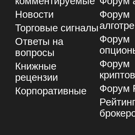
комментируемые
Форум 
Новости
Форум
алготре
Торговые сигналы
Форум
Ответы на
опцион
вопросы
Форум
Книжные
крипто
рецензии
Форум 
Корпоративные
Рейтин
брокер