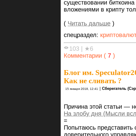
существовании биткоина 
вложениями в крипту тол
(
Читать дальше
)
спецраздел:
криптовалю
103
|
★6
Комментарии (
7
)
Блог им. Speculator2
Как не сливать ?
|
Сберегатель (Сэр
15 января 2018, 12:41
Причина этой статьи — 
На злобу дня (Мысли всл
=
Попытаюсь представить 
доверительного управля