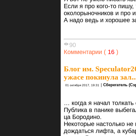
Если я про кого-то пишу,
околорыночников и про и
А надо ведь и хорошее з
90
Комментарии (
16
)
Блог им. Speculator2
ужасе покинула зал...
|
Сберегатель (Сэ
01 октября 2017, 19:31
… когда я начал толкать
Публика в панике выбегал
ца Бородино.
Некоторые настолько не 
дождаться лифта, а куба