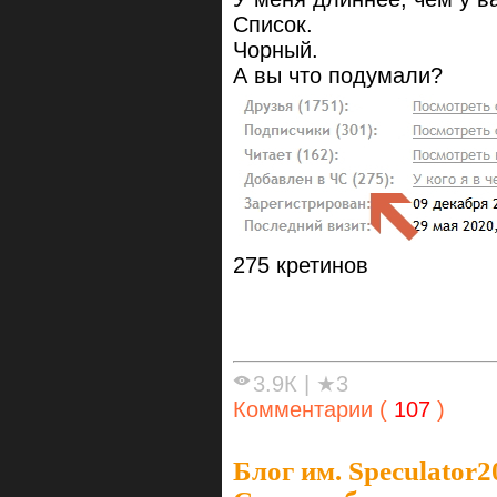
Список.
Чорный.
А вы что подумали?
275 кретинов
3.9К
|
★3
Комментарии (
107
)
Блог им. Speculator2