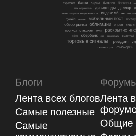
банки
биткоин
брокеры
биржа
аэрофлот
в
дивиденды
доллар
д
гмк норникель
индекс мб
инфляция
инвестиции в недвижимость
мобильный пост
лукойл
мосбир
магнит
облигации
обзор рынка
опрос
опцио
раскрытие ин
прогноз по акциям
путин
сбербанк
сбер
северсталь
смартлаб
сво
торговые сигналы
трейдинг
ук
фьючерсы
фьючерс ртс
Блоги
Форум
Лента всех блогов
Лента 
форум
Самые полезные
Общие
Самые