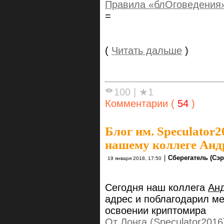
Правила «блОговедения»
=
(
Читать дальше
)
100
|
★1
Комментарии (
54
)
Блог им. Speculator2
нашему коллеге Анд
|
Сберегатель (Сэр
19 января 2018, 17:50
Сегодня наш коллега
Ан
адрес и поблагодарил м
освоении криптомира
От Лонга (Speculator2016