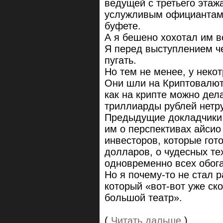
ведущей с третьего этаж
услужливым официантам,
буфете.
А я бешено хохотал им вс
Я перед выступлением че
пугать.
Но тем не менее, у неко
Они шли на Криптовалют
как на крипте можно де
триллиарды рублей нетр
Предыдущие докладчики 
им о перспективах айсио
инвесторов, которые гот
долларов, о чудесных те
одновременно всех обога
Но я почему-то не стал 
который «вот-вот уже ско
большой театр».
(
Читать дальше
)