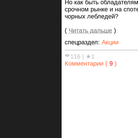
Но как быть обладателям
срочном рынке и на спот
чорных лебледей?
(
Читать дальше
)
спецраздел:
Акции
116
|
★1
Комментарии (
9
)