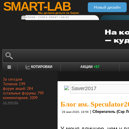
SMART-LAB
Новый дизайн
Мы делаем деньги на бирже
РЕКЛАМА • CONFA.SMART-LAB.RU
КОТИРОВКИ
АКЦИИ
+57
За сегодня
Топиков: 199
форум акций: 284
остальные форумы: 799
комментариев: 2009
за месяц
Блог им. Speculator2
|
Сберегатель (Сэр Л
29 мая 2020, 19:56
У меня длиннее, чем у в