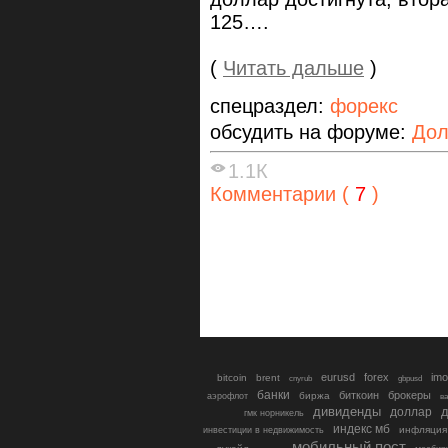
125….
(
Читать дальше
)
спецраздел:
форекс
обсудить на форуме:
Дол
1.1К
Комментарии (
7
)
eurusd
forex
imo
bitcoin
brent
cnyrub
gbpusd
банки
биткоин
брокеры
биржа
аэрофлот
в
дивиденды
доллар
д
гмк норникель
индекс мб
инфляция
инвестиции в недвижимость
мобильный пост