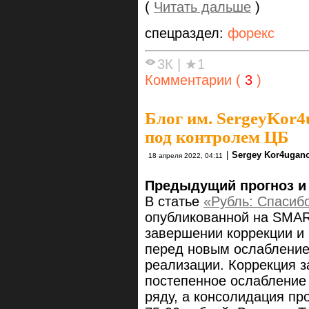
(
Читать дальше
)
спецраздел:
форекс
3К
|
★1
Комментарии (
3
)
Блог им. SergeyKor4
под контролем ЦБ
|
Sergey Kor4ugan
18 апреля 2022, 04:11
Предыдущий прогноз и
В статье
«Рубль: Спасиб
опубликованной на SMAR
завершении коррекции и
перед новым ослаблением
реализации. Коррекция з
постепенное ослабление
ряду, а консолидация пр