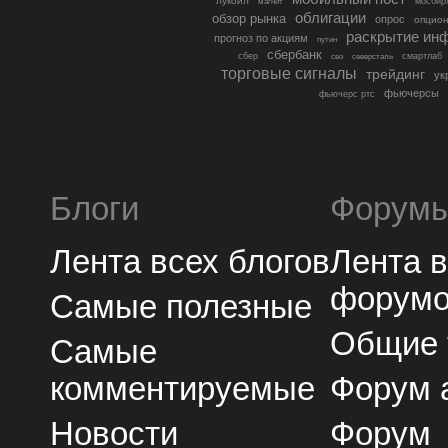
лукойл
мосбир
магнит
облигации
обзор рынка
опрос
опцио
раскрытие ин
прогноз по акциям
путин
сбербанк
сбер
северсталь
смартлаб
сво
торговые сигналы
трейдинг
ук
фьючерсы
фьючерс ртс
Блоги
Форум
Лента всех блогов
Лента 
форум
Самые полезные
Общие
Самые
комментируемые
Форум 
Новости
Форум