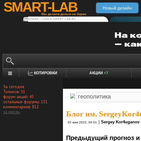
SMART-LAB
Новый дизайн
Мы делаем деньги на бирже
РЕКЛАМА • CONFA.SMART-LAB.RU
КОТИРОВКИ
АКЦИИ
+7
За сегодня
Топиков: 51
форум акций: 45
остальные форумы: 151
комментариев: 812
за месяц
Блог им. SergeyKor4
|
Sergey Kor4uganov
02 мая 2022, 04:01
Предыдущий прогноз и