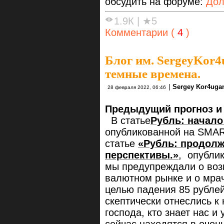
обсудить на форуме:
Дол
1.9К
|
★5
Комментарии (
4
)
Блог им. SergeyKor4
темные времена.
|
Sergey Kor4uga
28 февраля 2022, 06:46
Предыдущий прогноз и
В статье
Рубль: начало
опубликованной на SMAR
статье
«Рубль: продолж
перспективы.»
, опубли
мы предупреждали о воз
валютном рынке и о мрач
целью падения 85 рублей
скептически отнеслись к
господа, кто знает нас и