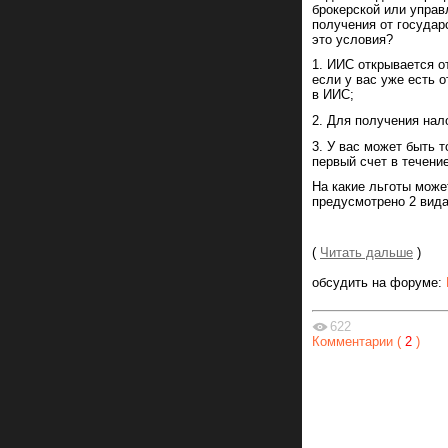
брокерской или управ
получения от государ
это условия?
1. ИИС открывается о
если у вас уже есть 
в ИИС;
2. Для получения нал
3. У вас может быть 
первый счет в течени
На какие льготы мож
предусмотрено 2 вида
(
Читать дальше
)
обсудить на форуме:
622
Комментарии (
2
)