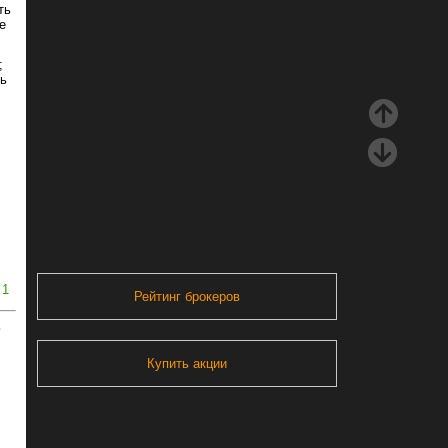
ть
е
;
ть
1
Рейтинг брокеров
ь
Купить акции