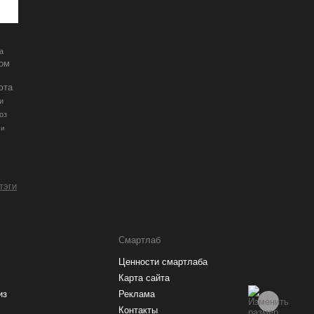
а
ром
юта
и
оз
ии
 тэги
Смартлаб
Ценности смартлаба
Карта сайта
из
Реклама
Контакты