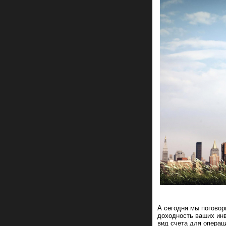
А сегодня мы поговор
доходность ваших инв
вид счета для операц