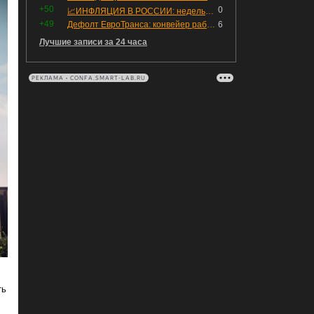
+50
0
📈ИНФЛЯЦИЯ В РОССИИ: недельная дефляция, но в годовом выражении рост 😢
+49
Дефолт ЕвроТранса: конвейер работает исправно
6
Лучшие записи за 24 часа
РЕКЛАМА • CONFA.SMART-LAB.RU
ть