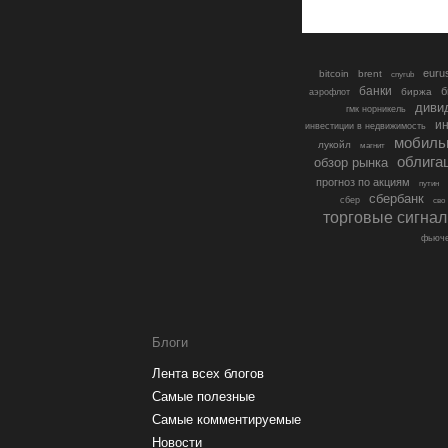
euru
bitcoin
brent
cnyrub
банки
б
биржа
аэрофлот
диви
гмк норникель
ин
инвестиции в недвижимость
мобиль
лукойл
магнит
облига
обзор рынка
прогноз по акциям
путин
сбербанк
сбер
сво
торговые сигна
фьюче
Блоги
Лента всех блогов
Самые полезные
Самые комментируемые
Новости