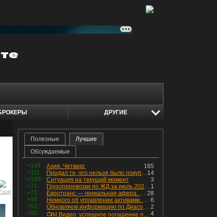
БРОКЕРЫ
ДРУГИЕ
Полезные
Лучшие
Обсуждаемые
+144
Азия. Четверг.
165
+111
Продал то, что нельзя было покупать. Изменения в портфеле
14
+100
Ситуация на текущий момент
3
+71
Грузоперевозки по ЖД за июль 2026 г. — четвёртый месяц подряд роста, чёрные металлы на уровне прошлого года, а каменный уголь в плюсе.
1
+71
Евротранс — гениальная афера. Собрал с инвесторов денег, выплатил дивидендов больше текущей капитализации и ушёл в дефолт
28
+56
Немного об управлении активами. Для заинтересованных
6
+53
Обновляем информацию по Диасофту: дивиденды и выкуп
2
+50
4
📺М.Видео: успешное погашение любимого флоатера