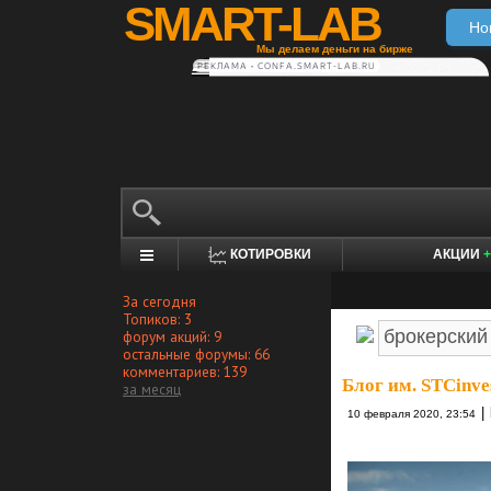
SMART-LAB
Но
Мы делаем деньги на бирже
РЕКЛАМА • CONFA.SMART-LAB.RU
КОТИРОВКИ
АКЦИИ
+
За сегодня
Топиков: 3
форум акций: 9
остальные форумы: 66
комментариев: 139
Блог им. STCinve
за месяц
|
10 февраля 2020, 23:54