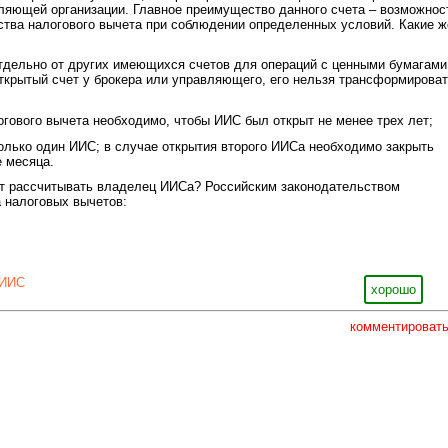
ляющей организации. Главное преимущество данного счета – возможнос
ства налогового вычета при соблюдении определенных условий. Какие ж
тдельно от других имеющихся счетов для операций с ценными бумагами
открытый счет у брокера или управляющего, его нельзя трансформирова
огового вычета необходимо, чтобы ИИС был открыт не менее трех лет;
только один ИИС; в случае открытия второго ИИСа необходимо закрыть
е месяца.
ет рассчитывать владелец ИИСа? Российским законодательством
 налоговых вычетов:
ИИС
хорошо
комментироват