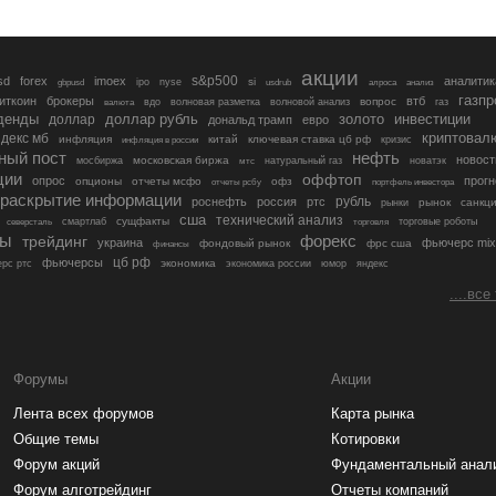
акции
s&p500
sd
forex
imoex
аналитик
si
gbpusd
ipo
nyse
usdrub
алроса
анализ
газп
иткоин
брокеры
втб
вопрос
валюта
вдо
волновая разметка
волновой анализ
газ
денды
золото
инвестиции
доллар
доллар рубль
дональд трамп
евро
криптовал
декс мб
инфляция
китай
ключевая ставка цб рф
кризис
инфляция в россии
ный пост
нефть
новост
московская биржа
мосбиржа
мтс
натуральный газ
новатэк
ции
оффтоп
опрос
прогн
опционы
отчеты мсфо
офз
портфель инвестора
отчеты рсбу
раскрытие информации
рубль
роснефть
россия
ртс
рынок
санкц
рынки
сша
технический анализ
сущфакты
торговые роботы
северсталь
смартлаб
торговля
лы
трейдинг
форекс
украина
фьючерс mix
фондовый рынок
фрс сша
финансы
цб рф
фьючерсы
экономика
рс ртс
экономика россии
юмор
яндекс
....все
Форумы
Акции
Лента всех форумов
Карта рынка
Общие темы
Котировки
Форум акций
Фундаментальный анал
Форум алготрейдинг
Отчеты компаний