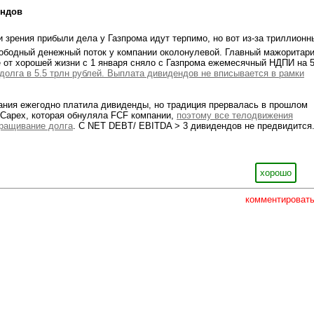
ендов
ки зрения прибыли дела у Газпрома идут терпимо, но вот из-за триллионн
вободный денежный поток у компании околонулевой. Главный мажоритар
е от хорошей жизни с 1 января сняло с Газпрома ежемесячный НДПИ на 
о долга в 5.5 трлн рублей. Выплата дивидендов не вписывается в рамки
ания ежегодно платила дивиденды, но традиция прервалась в прошлом
 Capex, которая обнуляла FCF компании,
поэтому все телодвижения
аращивание долга
. С NET DEBT/ EBITDA > 3 дивидендов не предвидится
хорошо
комментироват