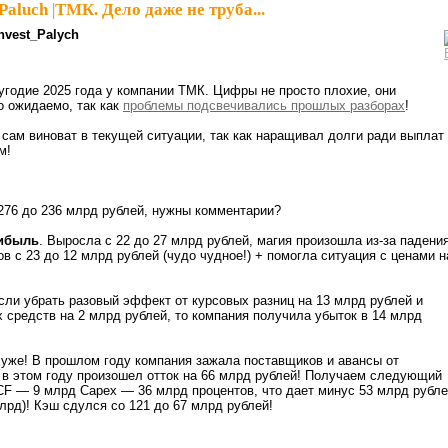
Paluch
|
ТМК. Дело даже не труба...
nvest_Palych
угодие 2025 года у компании ТМК. Цифры не просто плохие, они
о ожидаемо, так как
проблемы подсвечивались прошлых разборах
!
ам виноват в текущей ситуации, так как наращивал долги ради выплат
м!
 276 до 236 млрд рублей, нужны комментарии?
ибыль
. Выросла с 22 до 27 млрд рублей, магия произошла из-за падени
в с 23 до 12 млрд рублей (чудо чудное!) + помогла ситуация с ценами н
Если убрать разовый эффект от курсовых разниц на 13 млрд рублей и
 средств на 2 млрд рублей, то компания получила убыток в 14 млрд
уже! В прошлом году компания зажала поставщиков и авансы от
 в этом году произошел отток на 66 млрд рублей! Получаем следующий
CF — 9 млрд Сapex — 36 млрд процентов, что дает минус 53 млрд рубл
млрд)! Кэш сдулся со 121 до 67 млрд рублей!