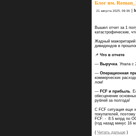
Блог им. Roman_
|
I
21 августа 2025, 09:36
Вышел отчет за 1 пол
катастрофические, чт
Жадный мажоритарий с
дивидендов в прошло
📌
Что в отчете
—
Выручка
. Упала с
—
Операционная пр
коммерческих расходо
лом!
—
FCF и прибыль
. 
обесценение основных
рублей за полгода!
С FCF ситуация еще х
покупателей, поэтому
FCF: - 8.5 млрд по O
(год назад минус 16 
(
Читать дальше
)