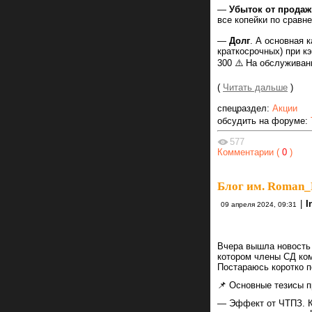
—
Убыток от продаж
все копейки по сравн
—
Долг
. А основная 
краткосрочных) при к
300 ⚠️ На обслуживан
(
Читать дальше
)
спецраздел:
Акции
обсудить на форуме:
577
Комментарии (
0
)
Блог им. Roman_
|
I
09 апреля 2024, 09:31
Вчера вышла новость
котором члены СД ком
Постараюсь коротко п
📌 Основные тезисы 
— Эффект от ЧТПЗ. Ко