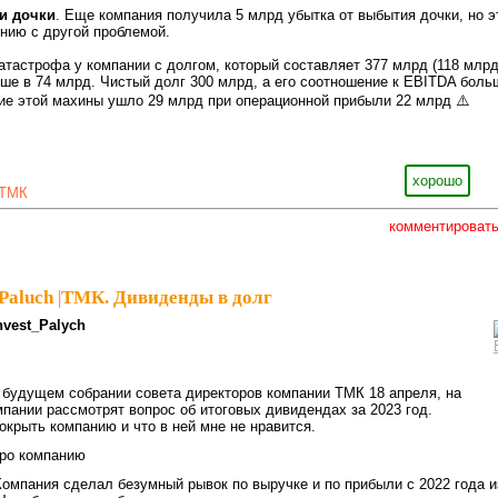
и дочки
. Еще компания получила 5 млрд убытка от выбытия дочки, но э
ению с другой проблемой.
катастрофа у компании с долгом, который составляет 377 млрд (118 млр
эше в 74 млрд. Чистый долг 300 млрд, а его соотношение к EBITDA боль
ие этой махины ушло 29 млрд при операционной прибыли 22 млрд ⚠️
хорошо
ТМК
комментироват
Paluch
|
ТМК. Дивиденды в долг
nvest_Palych
 будущем собрании совета директоров компании ТМК 18 апреля, на
пании рассмотрят вопрос об итоговых дивидендах за 2023 год.
окрыть компанию и что в ней мне не нравится.
про компанию
мпания сделал безумный рывок по выручке и по прибыли с 2022 года и