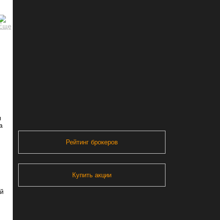
я
а
Рейтинг брокеров
Купить акции
ей