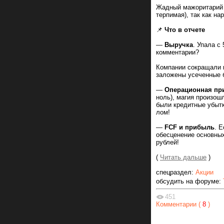
Жадный мажоритарий 
терпимая), так как н
📌
Что в отчете
—
Выручка
. Упала с
комментарии?
Компании сокращали к
заложены усеченные 
—
Операционная пр
ноль), магия произош
были кредитные убытк
лом!
—
FCF и прибыль
. 
обесценение основных
рублей!
(
Читать дальше
)
спецраздел:
Акции
обсудить на форуме:
451
Комментарии (
8
)