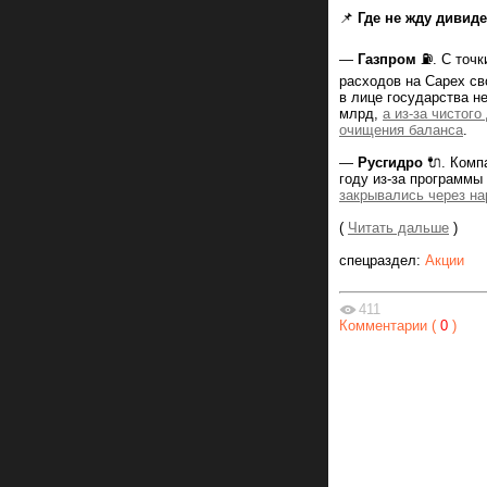
📌
Где не жду дивид
—
Газпром
⛽️. С точ
расходов на Capex с
в лице государства н
млрд,
а из-за чистог
очищения баланса
.
—
Русгидро
🔌. Комп
году из-за программы
закрывались через н
(
Читать дальше
)
спецраздел:
Акции
411
Комментарии (
0
)