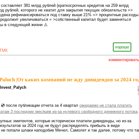
составляет 381 млрд рублей (краткосрочных кредитов на 259 млрд
лрд рублей, которого не хватит для закрытия текущих обязательств =>
ждена рефинансироваться под ставку выше 21% => процентные расходы
продолжит увеличиваться = >собственный капитал будет заменяться
ы в следующей жизни ⚠️
хорошо
ТМК
комментироват
Paluch
|
От каких компаний не жду дивидендов за 2024 го
Invest_Palych
💿 после публикации отчета за 4 квартал
ожидаемо не стала платить
атам 3 последних месяцев из-за нулевого свободного денежного потока
.
рупных эмитентов, которые исторически платили дивиденды, но из-за
зультатов за 2024 год не будут распределять прибыль в виде
 не попали шлаки наподобие Мечел, Самолет и так далее, потому что т