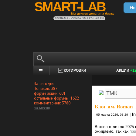
SMART-LAB
Но
Мы делаем деньги на бирже
РЕКЛАМА • CONFA.SMART-LAB.RU
КОТИРОВКИ
АКЦИИ
+1
За сегодня
Топиков: 387
форум акций: 601
остальные форумы: 1622
комментариев: 3780
Блог им. Roman_
за месяц
|
I
05 марта 2026, 08:29
Вышел отчет за 2025 
ожидаемо, так как
про