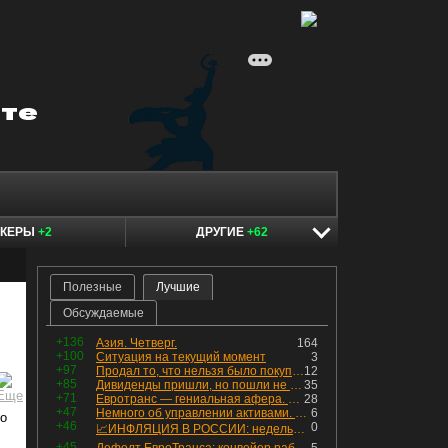
ОКЕРЫ
+2
ДРУГИЕ
+62
Полезные
Лучшие
Обсуждаемые
+136
Азия. Четверг.
164
+100
Ситуация на текущий момент
3
+97
Продал то, что нельзя было покупать. Изменения в портфеле
12
+85
Дивиденды пришли, но пошли не туда
35
+71
Евротранс — гениальная афера. Собрал с инвесторов денег, выплатил дивидендов больше текущей капитализации и ушёл в дефолт
28
+47
Немного об управлении активами. Для заинтересованных
6
то
+46
0
📈ИНФЛЯЦИЯ В РОССИИ: недельная дефляция, но в годовом выражении рост 😢
+45