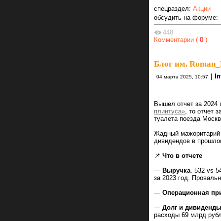
спецраздел:
Акции
обсудить на форуме:
448
Комментарии (
0
)
Блог им. Roman_
|
I
04 марта 2025, 10:57
Вышел отчет за 2024 
плинтуса»
, то отчет 
туалета поезда Моск
Жадный мажоритарий с
дивидендов в прошло
📌
Что в отчете
—
Выручка
. 532 vs 
за 2023 год. Проваль
—
Операционная пр
—
Долг и дивиденд
расходы 69 млрд рубл