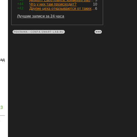
Дефолт ЕвроТранса: конвейер работает исправно
5
+44
Что у них там происходит?
10
+42
Другие цеха отказываются от таких деталей — а мы построили на них производство с оборотом 70 млн
6
Лучшие записи за 24 часа
РЕКЛАМА • CONFA.SMART-LAB.RU
зад
3
ь