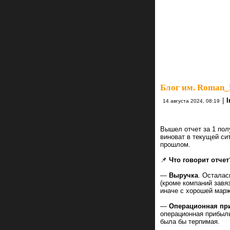
Блог им. Roman_
|
I
14 августа 2024, 08:19
Вышел отчет за 1 пол
виноват в текущей си
прошлом.
📌
Что говорит отчет
—
Выручка
. Осталас
(кроме компаний завя
иначе с хорошей мар
—
Операционная пр
операционная прибыль
была бы терпимая.