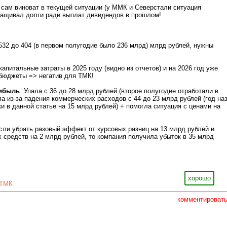
сам виноват в текущей ситуации (у ММК и Северстали ситуация
аращивал долги ради выплат дивидендов в прошлом!
 532 до 404 (в первом полугодие было 236 млрд) млрд рублей, нужны
апитальные затраты в 2025 году (видно из отчетов) и на 2026 год уже
бюджеты => негатив для ТМК!
ибыль
. Упала с 36 до 28 млрд рублей (второе полугодие отработали в
ла из-за падения коммерческих расходов с 44 до 23 млрд рублей (год на
и в данной статье на 15 млрд рублей) + помогла ситуация с ценами на
Если убрать разовый эффект от курсовых разниц на 13 млрд рублей и
 средств на 2 млрд рублей, то компания получила убыток в 35 млрд
хорошо
ТМК
комментироват