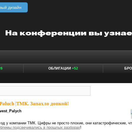
вый дизайн
26
ОБЛИГАЦИИ
+52
БР
Paluch
|
ТМК. Запахло допкой!
nvest_Palych
год у компании ТМК. Цифры не просто плохие, они катастрофические, ч
блемы подсвечивались в прошлых разборах
!