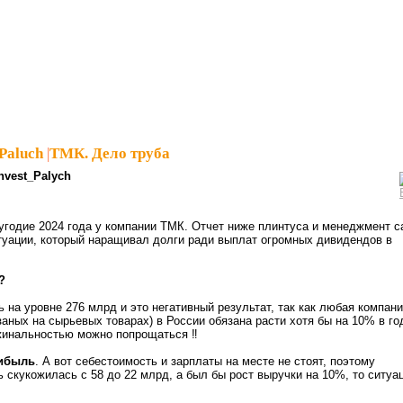
Paluch
|
ТМК. Дело труба
nvest_Palych
угодие 2024 года у компании ТМК. Отчет ниже плинтуса и менеджмент с
туации, который наращивал долги ради выплат огромных дивидендов в
?
ь на уровне 276 млрд и это негативный результат, так как любая компан
заных на сырьевых товарах) в России обязана расти хотя бы на 10% в го
жинальностью можно попрощаться ‼️
ибыль
. А вот себестоимость и зарплаты на месте не стоят, поэтому
 скукожилась с 58 до 22 млрд, а был бы рост выручки на 10%, то ситуа