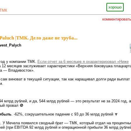
хорошо
ТМК
комментироват
Paluch
|
ТМК. Дело даже не труба...
nvest_Palych
год у компании ТМК.
Если отчет за 6 месяцев я охарактеризовал «Ниже
за 12 месяцев заслуживает характеристики «Верхняя боковушка плацкарт
ва — Владивосток».
ам виноват в текущей ситуации, так как наращивал долги ради выплат
м.
544 млрд рублей, и да, 544 млрд рублей — это результат не за 2024 год, а
ный провал 🚫
ибыль
. -62%, сокрушительное падение с 93 до 36 млрд рублей 🔽
ы
. У Мечела появился сводный брат — ТМК, который отдал на процентны
ей (при EBITDA 92 млрд рублей и операционной прибыли 36 млрд рублей