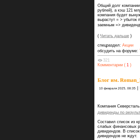
Общий долг компании 
рублей), а кэш 121 м
компания будет выну
вырастут = > убыток 
заемным => дивиденд
(
Читать дальше
)
спецраздел:
Акции
обсудить на форуме:
321
Комментарии (
1
)
Блог им. Roman_
|
10 февраля 2025, 08:35
Компания Северсталь 
дивиденды по результ
Составил список из к
слабых финансовых ре
дивидендов. В список
дивидендов не ждут.