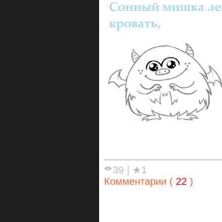
39
|
★1
Комментарии (
22
)