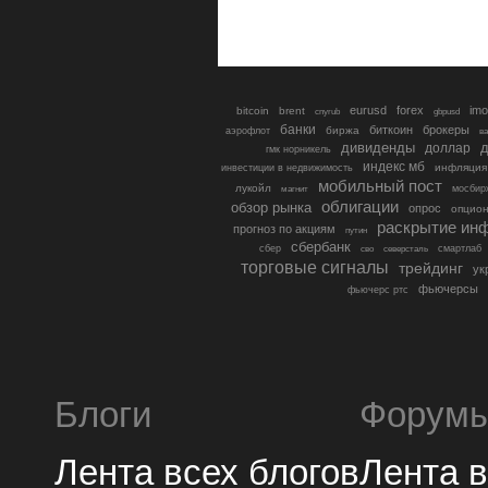
eurusd
forex
imo
bitcoin
brent
cnyrub
gbpusd
банки
биткоин
брокеры
биржа
аэрофлот
в
дивиденды
доллар
д
гмк норникель
индекс мб
инфляция
инвестиции в недвижимость
мобильный пост
лукойл
мосбир
магнит
облигации
обзор рынка
опрос
опцио
раскрытие ин
прогноз по акциям
путин
сбербанк
сбер
северсталь
смартлаб
сво
торговые сигналы
трейдинг
ук
фьючерсы
фьючерс ртс
Блоги
Форум
Лента всех блогов
Лента 