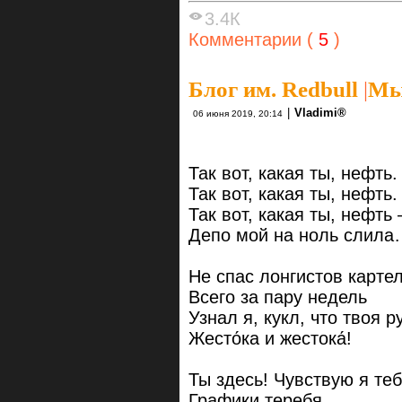
3.4К
Комментарии (
5
)
Блог им. Redbull
|
Мыс
|
Vlаdimi®
06 июня 2019, 20:14
Так вот, какая ты, нефть.
Так вот, какая ты, нефть.
Так вот, какая ты, нефть
Депо мой на ноль слил
Не спас лонгистов картел
Всего за пару недель
Узнал я, кукл, что твоя ру
Жесто́ка и жестока́!
Ты здесь! Чувствую я теб
Графики теребя.