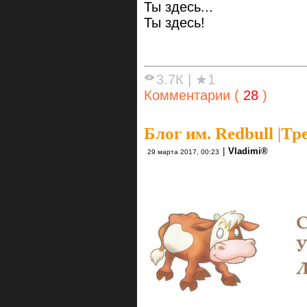
Ты здесь...
Ты здесь!
3.7К
|
★1
Комментарии (
28
)
Блог им. Redbull
|
Тр
|
Vlаdimi®
29 марта 2017, 00:23