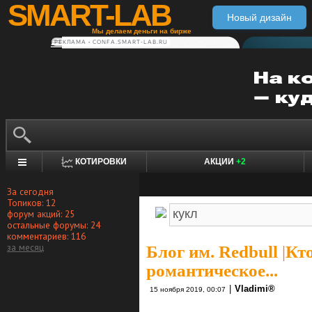
SMART-LAB
Новый дизайн
Мы делаем деньги на бирже
РЕКЛАМА • CONFA.SMART-LAB.RU
КОТИРОВКИ
АКЦИИ
+2
За сегодня
Топиков: 12
форум акций: 25
остальные форумы: 24
комментариев: 116
за месяц
Блог им. Redbull
|
Кто
романтическое...
|
Vlаdimi®
15 ноября 2019, 00:07