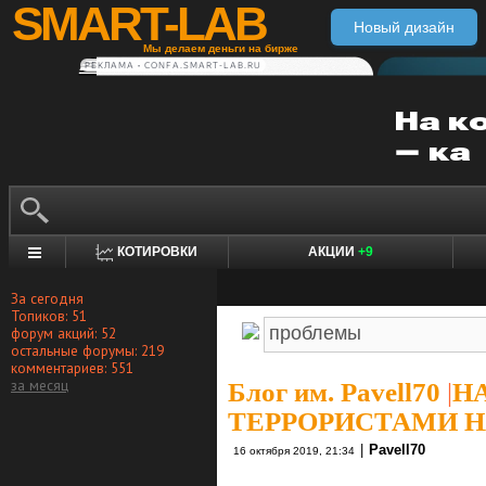
SMART-LAB
Новый дизайн
Мы делаем деньги на бирже
РЕКЛАМА • CONFA.SMART-LAB.RU
КОТИРОВКИ
АКЦИИ
+9
За сегодня
Топиков: 51
форум акций: 52
остальные форумы: 219
комментариев: 551
за месяц
Блог им. Pavell70
|
Н
ТЕРРОРИСТАМИ Н
|
Pavell70
16 октября 2019, 21:34