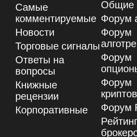
Общие
Самые
комментируемые
Форум 
Новости
Форум
алготре
Торговые сигналы
Форум
Ответы на
опцион
вопросы
Форум
Книжные
крипто
рецензии
Форум 
Корпоративные
Рейтин
брокер