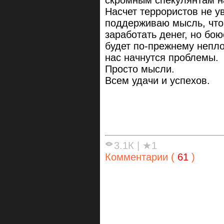
скромным спекулянтам н
Насчет террористов не у
поддерживаю мысль, что 
заработать денег, но бою
будет по-прежнему непло
нас начнутся проблемы.
Просто мысли.
Всем удачи и успехов.
3.1К
|
★1
Комментарии (
61
)