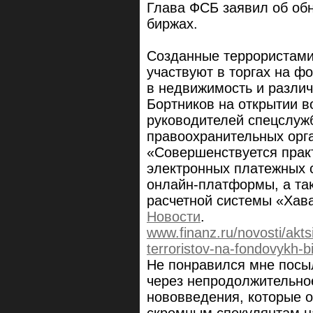
Глава ФСБ заявил об об
биржах.
Созданные террористам
участвуют в торгах на ф
в недвижимость и различ
Бортников на открытии 
руководителей спецслужб
правоохранительных орг
«Совершенствуется прак
электронных платежных 
онлайн-платформы, а та
расчетной системы «Хав
Новости
.
www.finanz.ru/novosti/aktsi
terroristov-na-fondovykh-
Не понравился мне посы
через непродолжительно
нововведения, которые о