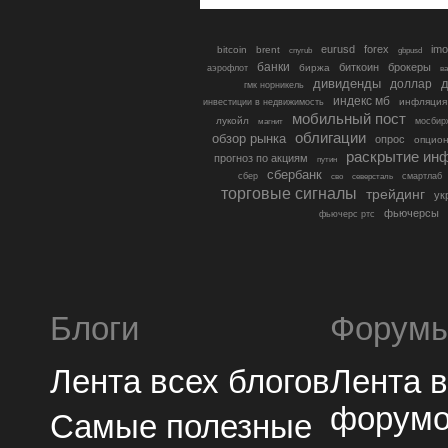
eurusd
forex
imo
bitcoin
brent
cnyrub
gbpusd
банки
биткоин
брокеры
биржа
аэрофлот
в
дивиденды
доллар
д
гмк норникель
индекс мб
инфляция
инвестиции в недвижимость
мобильный пост
лукойл
мосбир
магнит
облигации
обзор рынка
опрос
опцио
раскрытие ин
прогноз по акциям
путин
сбербанк
сбер
северсталь
смартлаб
сво
торговые сигналы
трейдинг
ук
фьючерсы
фьючерс ртс
Блоги
Форум
Лента всех блогов
Лента 
форум
Самые полезные