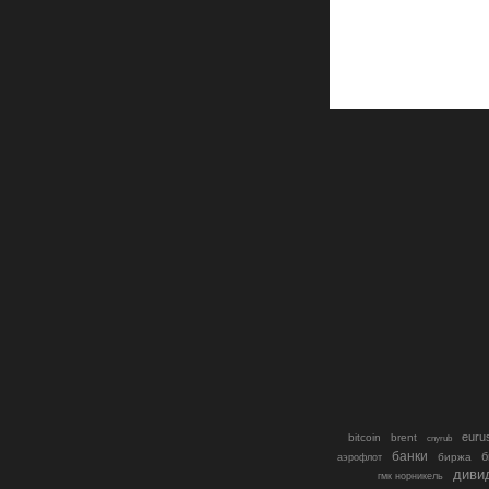
euru
bitcoin
brent
cnyrub
банки
б
биржа
аэрофлот
диви
гмк норникель