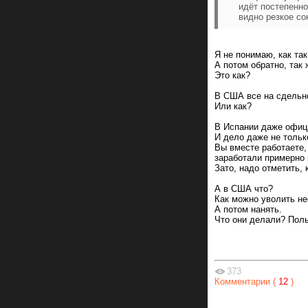
идёт постепенно
видно резкое со
Я не понимаю, как та
А потом обратно, так
Это как?
В США все на сдельно
Или как?
В Испании даже офици
И дело даже не только
Вы вместе работаете,
заработали примерно 
Зато, надо отметить, 
А в США что?
Как можно уволить не
А потом нанять.
Что они делали? Пол
373
Комментарии (
12
)