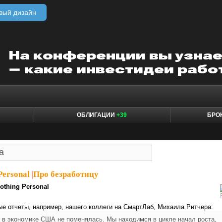
вый дизайн
ОБЛИГАЦИИ
+39
БРО
Personal
|
Про безработицу
othing Personal
е отчеты, например, нашего коллеги на СмартЛаб, Михаила Ритчера:
 в экономике США не поменялась. Мы находимся в цикле начал роста,