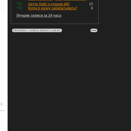
+56
Артур Хейс о пузыре ИИ
15
+52
Когда я начну зарабатывать?
8
Лучшие записи за 24 часа
РЕКЛАМА • CONFA.SMART-LAB.RU
0
ь