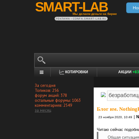
SMART-LAB
Но
Мы делаем деньги на бирже
РЕКЛАМА • CONFA.SMART-LAB.RU
КОТИРОВКИ
АКЦИИ
+83
За сегодня
Топиков: 256
форум акций: 378
остальные форумы: 1063
комментариев: 2549
Блог им. Nothing
за месяц
|
N
23 ноября 2020, 10:49
Читаю сейчас подобны
Общая ситуация