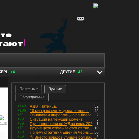
КЕРЫ
+4
ДРУГИЕ
+43
Полезные
Лучшие
Обсуждаемые
+143
Азия. Пятница.
52
+106
10 млн р на счету сделали меня счастливым? Ожидание vs Реальность!
45
+81
Обновляем информацию по Диасофту: дивиденды и выкуп
2
+79
Ситуация на текущий момент
5
+79
Грузоперевозки по ЖД за июль 2026 г. — четвёртый месяц подряд роста, чёрные металлы на уровне прошлого года, а каменный уголь в плюсе.
1
+71
Другие цеха отказываются от таких деталей — а мы построили на них производство с оборотом 70 млн
10
+70
Почему стратегия Евгения Черных приведет вас к убыткам в 2026 году
50
+59
3
👌 Вместо вкладов: лучшие облигации — только супер надёжные