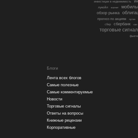
ин
инвестиции в недвижимость
мобиль
лукойл
магнит
облига
обзор рынка
прогноз по акциям
путин
сбербанк
сбер
сво
торговые сигна
фьюче
Блоги
Лента всех блогов
Самые полезные
Самые комментируемые
Новости
Торговые сигналы
Ответы на вопросы
Книжные рецензии
Корпоративные