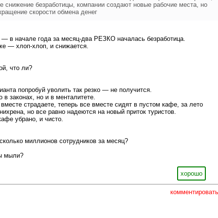
е снижение безработицы, компании создают новые рабочие места, но
кращение скорости обмена денег
к — в начале года за месяц-два РЕЗКО началась безработица.
 же — хлоп-хлоп, и снижается.
й, что ли?
анта попробуй уволить так резко — не получится.
 в законах, но и в менталитете.
 вместе страдаете, теперь все вместе сидят в пустом кафе, за лето
нихрена, но все равно надеются на новый приток туристов.
кафе убрано, и чисто.
сколько миллионов сотрудников за месяц?
ы мыли?
хорошо
комментироват