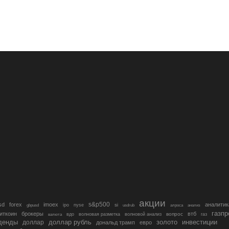
акции
s&p500
sd
forex
imoex
аналитик
si
gbpusd
ipo
nyse
usdrub
алроса
анализ
газп
иткоин
брокеры
втб
вопрос
валюта
вдо
волновая разметка
волновой анализ
газ
денды
золото
инвестиции
доллар
доллар рубль
дональд трамп
евро