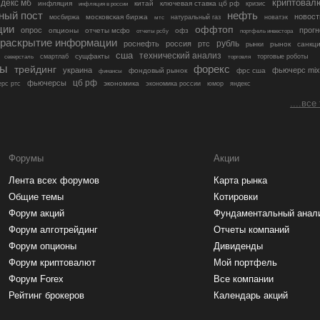
криптовал
декс мб
инфляция
китай
ключевая ставка цб рф
кризис
инфляция в россии
ный пост
нефть
новост
московская биржа
мосбиржа
мтс
натуральный газ
новатэк
ции
оффтоп
опрос
прогн
опционы
отчеты мсфо
офз
портфель инвестора
отчеты рсбу
раскрытие информации
рубль
роснефть
россия
ртс
рынок
санкц
рынки
сша
технический анализ
сущфакты
торговые роботы
северсталь
смартлаб
торговля
лы
трейдинг
форекс
украина
фьючерс mix
фондовый рынок
фрс сша
финансы
цб рф
фьючерсы
экономика
рс ртс
экономика россии
юмор
яндекс
....все
Форумы
Акции
Лента всех форумов
Карта рынка
Общие темы
Котировки
Форум акций
Фундаментальный анал
Форум алготрейдинг
Отчеты компаний
Форум опционы
Дивиденды
Форум криптовалют
Мой портфель
Форум Forex
Все компании
Рейтинг брокеров
Календарь акций