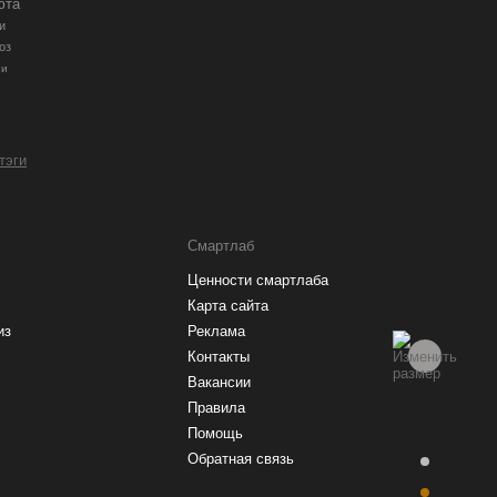
юта
и
оз
ии
 тэги
Смартлаб
Ценности смартлаба
Карта сайта
из
Реклама
Контакты
Вакансии
Правила
Помощь
Обратная связь