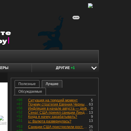
КЕРЫ
ДРУГИЕ
+1
Полезные
Лучшие
Обсуждаемые
+96
Ситуация на текущий момент
5
+87
Почему стратегия Евгения Черных приведет вас к убыткам в 2026 году
63
+56
Инфляция в начале августа — дефляция из-за топлива и плодоовощной корзины, но услуги продолжают дорожать, а рубль начал ослабевать.
0
+52
Сенат США принял санкции Линдси Грэма против России
13
+52
Когда я начну зарабатывать?
9
+51
13
📈 Валюта развернулась?
+53
Санкции США пристрелили рост акций в России
25
+49