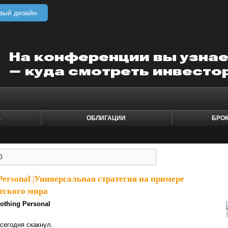
вый дизайн
1
ОБЛИГАЦИИ
БРО
Personal
|
Универсальная стратегия на примере
тского мира
othing Personal
сегодня скакнул.