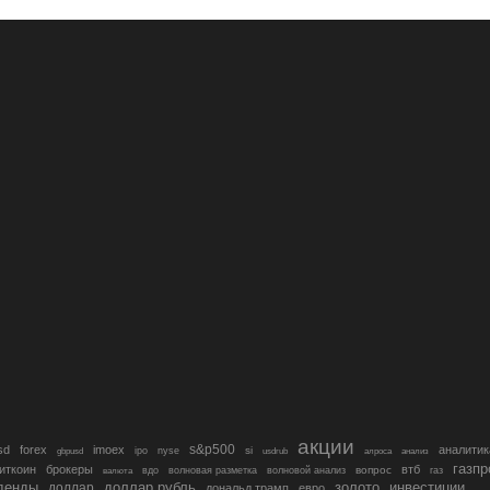
акции
s&p500
sd
forex
imoex
аналитик
si
gbpusd
ipo
nyse
usdrub
алроса
анализ
газп
иткоин
брокеры
втб
вопрос
валюта
вдо
волновая разметка
волновой анализ
газ
денды
золото
инвестиции
доллар
доллар рубль
дональд трамп
евро