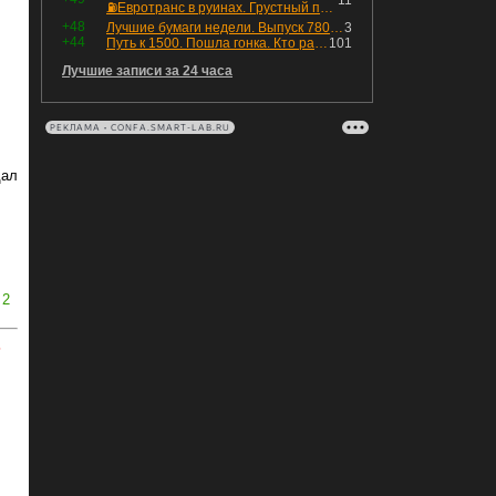
11
⛽️Евротранс в руинах. Грустный пост😶😞 Что изменилось в облигациях?
+48
Лучшие бумаги недели. Выпуск 780 – обновления для пятницы
3
+44
Путь к 1500. Пошла гонка. Кто раньше продаст.
101
Лучшие записи за 24 часа
РЕКЛАМА • CONFA.SMART-LAB.RU
дал
2
ь