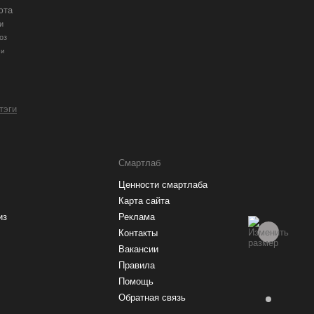
юта
и
оз
ии
 тэги
Смартлаб
Ценности смартлаба
Карта сайта
из
Реклама
Контакты
Вакансии
Правила
Помощь
Обратная связь