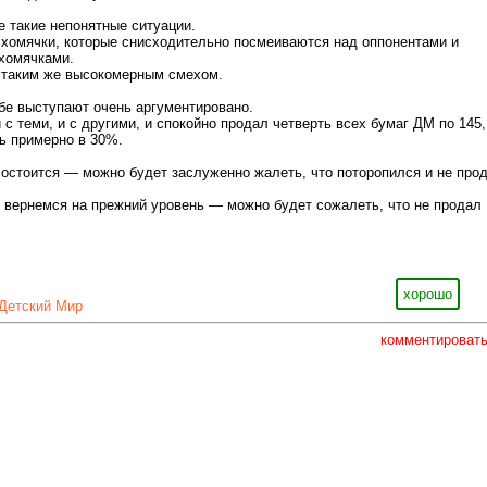
е такие непонятные ситуации.
 хомячки, которые снисходительно посмеиваются над оппонентами и
хомячками.
 таким же высокомерным смехом.
бе выступают очень аргументировано.
 с теми, и с другими, и спокойно продал четверть всех бумаг ДМ по 145,
ь примерно в 30%.
состоится — можно будет заслуженно жалеть, что поторопился и не про
и вернемся на прежний уровень — можно будет сожалеть, что не продал
хорошо
Детский Мир
комментироват