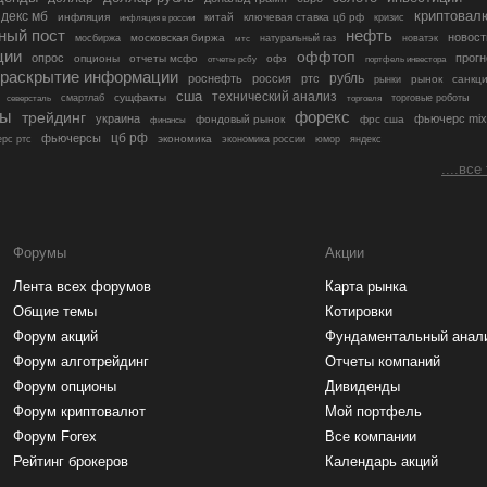
криптовал
декс мб
инфляция
китай
ключевая ставка цб рф
кризис
инфляция в россии
ный пост
нефть
новост
московская биржа
мосбиржа
мтс
натуральный газ
новатэк
ции
оффтоп
опрос
прогн
опционы
отчеты мсфо
офз
портфель инвестора
отчеты рсбу
раскрытие информации
рубль
роснефть
россия
ртс
рынок
санкц
рынки
сша
технический анализ
сущфакты
торговые роботы
северсталь
смартлаб
торговля
лы
трейдинг
форекс
украина
фьючерс mix
фондовый рынок
фрс сша
финансы
цб рф
фьючерсы
экономика
рс ртс
экономика россии
юмор
яндекс
....все
Форумы
Акции
Лента всех форумов
Карта рынка
Общие темы
Котировки
Форум акций
Фундаментальный анал
Форум алготрейдинг
Отчеты компаний
Форум опционы
Дивиденды
Форум криптовалют
Мой портфель
Форум Forex
Все компании
Рейтинг брокеров
Календарь акций