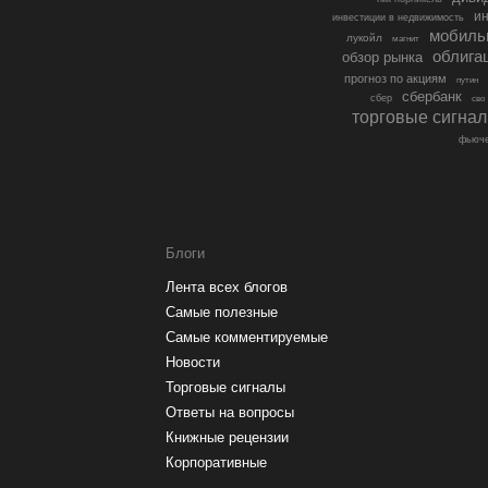
ин
инвестиции в недвижимость
мобиль
лукойл
магнит
облига
обзор рынка
прогноз по акциям
путин
сбербанк
сбер
сво
торговые сигна
фьюче
Блоги
Лента всех блогов
Самые полезные
Самые комментируемые
Новости
Торговые сигналы
Ответы на вопросы
Книжные рецензии
Корпоративные