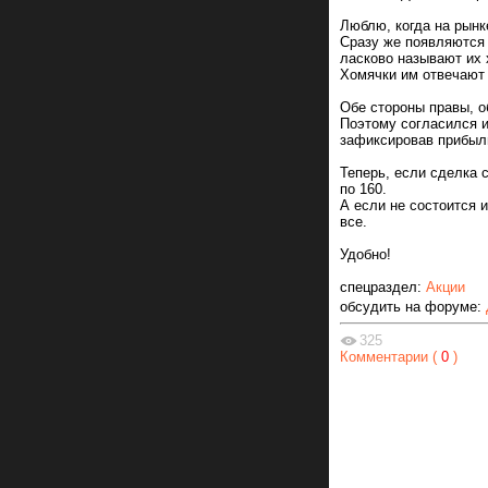
Люблю, когда на рынк
Сразу же появляются
ласково называют их 
Хомячки им отвечают
Обе стороны правы, о
Поэтому согласился и
зафиксировав прибыл
Теперь, если сделка 
по 160.
А если не состоится 
все.
Удобно!
спецраздел:
Акции
обсудить на форуме:
325
Комментарии (
0
)