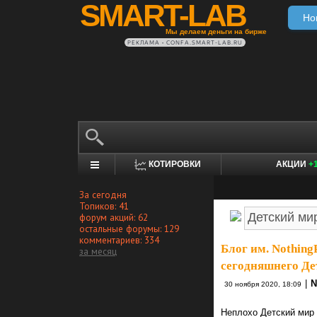
SMART-LAB
Но
Мы делаем деньги на бирже
РЕКЛАМА • CONFA.SMART-LAB.RU
КОТИРОВКИ
АКЦИИ
+
За сегодня
Топиков: 41
форум акций: 62
остальные форумы: 129
комментариев: 334
Блог им. Nothing
за месяц
сегодняшнего Де
|
N
30 ноября 2020, 18:09
Неплохо Детский мир 