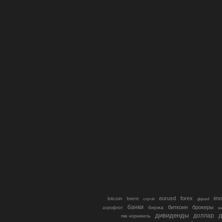
eurusd
forex
imo
bitcoin
brent
cnyrub
gbpusd
банки
биткоин
брокеры
биржа
аэрофлот
в
дивиденды
доллар
д
гмк норникель