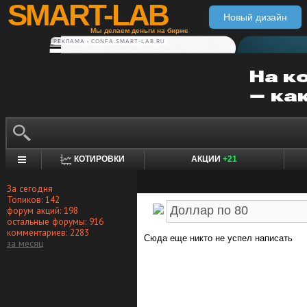
SMART-LAB
Новый дизайн
Мы делаем деньги на бирже
РЕКЛАМА • CONFA.SMART-LAB.RU
КОТИРОВКИ
АКЦИИ
+21
За сегодня
Топиков: 142
форум акций: 198
остальные форумы: 916
комментариев: 2283
Сюда еще никто не успел написать
за месяц