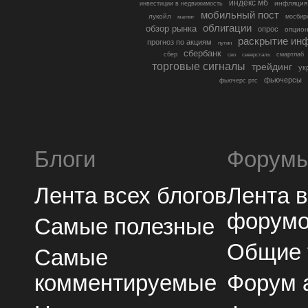
индекс мб
инфляция
инвестиции в недвижимость
мобильный пост
лукойл
мосбир
магнит
облигации
обзор рынка
опрос
опцио
раскрытие ин
прогноз по акциям
путин
сбербанк
сбер
северсталь
смартлаб
сво
торговые сигналы
трейдинг
ук
фьючерсы
фьючерс ртс
Блоги
Форум
Лента всех блогов
Лента 
форум
Самые полезные
Общие
Самые
комментируемые
Форум 