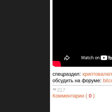
спецраздел:
криптовалю
обсудить на форуме:
bitc
217
Комментарии (
0
)