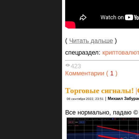
(
Читать дальше
)
спецраздел:
криптовалю
423
Комментарии (
1
)
Торговые сигналы!
|
|
Михаил Забура
06 сентября 2022, 23:51
Все нормально, падаю ©