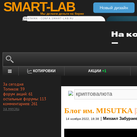
SMART-LAB
Новый дизайн
Мы делаем деньги на бирже
РЕКЛАМА • CONFA.SMART-LAB.RU
КОТИРОВКИ
АКЦИИ
+1
За сегодня
Топиков: 39
форум акций: 61
остальные форумы: 113
комментариев: 261
за месяц
Блог им. MISUTKA
|
|
Михаил Забурае
14 ноября 2022, 18:38