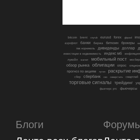
eurusd
forex
imo
bitcoin
brent
cnyrub
gbpusd
банки
биткоин
брокеры
биржа
аэрофлот
в
дивиденды
доллар
д
гмк норникель
индекс мб
инфляция
инвестиции в недвижимость
мобильный пост
лукойл
мосбир
магнит
облигации
обзор рынка
опрос
опцио
раскрытие ин
прогноз по акциям
путин
сбербанк
сбер
северсталь
смартлаб
сво
торговые сигналы
трейдинг
ук
фьючерсы
фьючерс ртс
Блоги
Форум