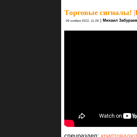
Торговые сигналы!
|
|
Михаил Забурае
09 ноября 2022, 11:28
спецраздел:
криптовалю