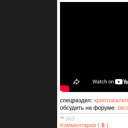
спецраздел:
криптовалю
обсудить на форуме:
bitc
363
Комментарии (
6
)