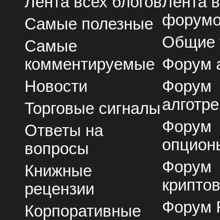
Лента всех блогов
Лента 
форум
Самые полезные
Общие
Самые
комментируемые
Форум 
Новости
Форум
алготре
Торговые сигналы
Форум
Ответы на
опцион
вопросы
Форум
Книжные
крипто
рецензии
Форум 
Корпоративные