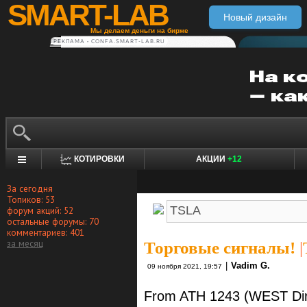
SMART-LAB
Новый дизайн
Мы делаем деньги на бирже
РЕКЛАМА • CONFA.SMART-LAB.RU
КОТИРОВКИ
АКЦИИ
+12
За сегодня
Топиков: 53
форум акций: 52
остальные форумы: 70
комментариев: 401
за месяц
Торговые сигналы!
|
|
Vadim G.
09 ноября 2021, 19:57
From ATH 1243 (WEST Dir