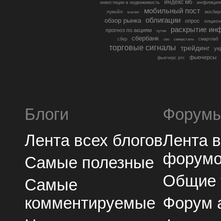
индекс мб
инфляция
инвестиции в недвижимость
мобильный пост
лукойл
мосбир
магнит
облигации
обзор рынка
опрос
опцио
раскрытие ин
прогноз по акциям
путин
сбербанк
сбер
северсталь
смартлаб
сво
торговые сигналы
трейдинг
ук
фьючерсы
фьючерс ртс
Блоги
Форум
Лента всех блогов
Лента 
форум
Самые полезные
Общие
Самые
комментируемые
Форум 