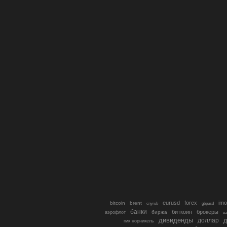
eurusd
forex
imo
bitcoin
brent
cnyrub
gbpusd
банки
биткоин
брокеры
биржа
аэрофлот
в
дивиденды
доллар
д
гмк норникель