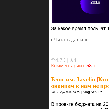
За какое время получат 
(
Читать дальше
)
4.7К
|
★4
Комментарии (
58
)
Блог им. Javelin
|
Кто
онанизм к нам не про
|
King Schultz
01 октября 2018, 08:35
В проекте бюджета на 20