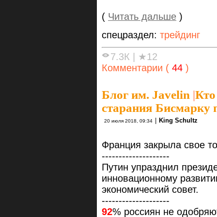
(
Читать дальше
)
спецраздел:
трейдинг
7.3К
|
★12
Комментарии (
44
)
Блог им. Javelin
|
Кто
старания Бисмарку п
|
King Schultz
20 июля 2018, 09:34
Франция закрыла свое то
--------------------
Путин упразднил президе
инновационному развити
экономический совет.
--------------------
92
% россиян не одобряю