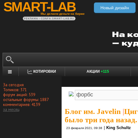
SMART-LAB
Новый дизайн
Мы делаем деньги на бирже
РЕКЛАМА • CONFA.SMART-LAB.RU
КОТИРОВКИ
АКЦИИ
+115
За сегодня
Топиков: 371
форум акций: 539
остальные форумы: 1887
комментариев: 4139
за месяц
Блог им. Javelin
|
Циг
было три года назад.
|
King Schultz
23 февраля 2021, 09:38