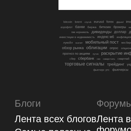
eurusd
forex
imo
bitcoin
brent
cnyrub
gbpusd
банки
биткоин
брокеры
биржа
аэрофлот
в
дивиденды
доллар
д
гмк норникель
индекс мб
инфляция
инвестиции в недвижимость
мобильный пост
лукойл
мосбир
магнит
облигации
обзор рынка
опрос
опцио
раскрытие ин
прогноз по акциям
путин
сбербанк
сбер
северсталь
смартлаб
сво
торговые сигналы
трейдинг
ук
фьючерсы
фьючерс ртс
Блоги
Форум
Лента всех блогов
Лента 
форум