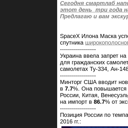
Сегодня смартлаб напо
этот день три года н
Предлагаю и вам экску
SpaceX Илона Маска усп
спутника
широкополосног
------------------
Украина ввела запрет на
для гражданских самолет
самолетах Ту-334, Ан-148
------------------
Минторг США вводит нов
в
7.7
%. Она повышается
России, Китая, Венесуэл
на импорт в
86.7
% от эк
------------------
Позиция России по темпа
2016 гг.: