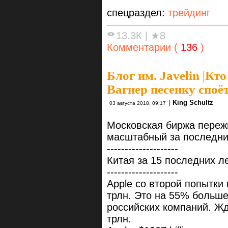
спецраздел:
трейдинг
13.3К
|
★8
Комментарии (
136
)
Блог им. Javelin
|
Кто
Вагнер песенку споёт
|
King Schultz
03 августа 2018, 09:17
Московская биржа переж
масштабный за последние
--------------------
Китая за 15 последних л
--------------------
Apple со второй попытки
трлн. Это на 55% больше
российских компаний. Ж
трлн.