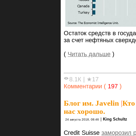
Остаток средств в госу
за счет нефтяных сверхд
(
Читать дальше
)
8.1К
|
★17
Комментарии (
197
)
Блог им. Javelin
|
Кто
нас хорошо.
|
King Schultz
24 августа 2018, 08:46
Credit Suisse
заморозил 