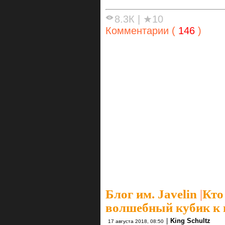
8.3К
|
★10
Комментарии (
146
)
Блог им. Javelin
|
Кто
волшебный кубик к н
|
King Schultz
17 августа 2018, 08:50