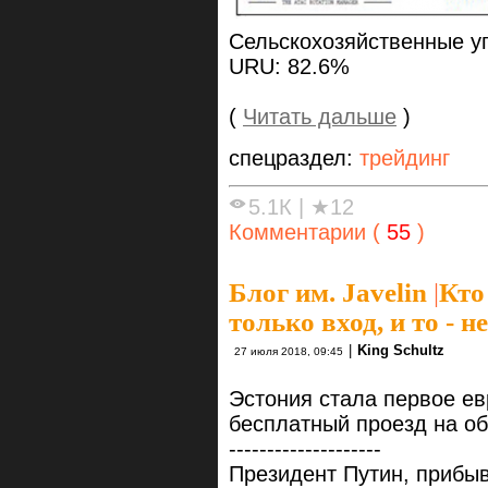
Сельскохозяйственные уг
URU: 82.6%
(
Читать дальше
)
спецраздел:
трейдинг
5.1К
|
★12
Комментарии (
55
)
Блог им. Javelin
|
Кто
только вход, и то - не
|
King Schultz
27 июля 2018, 09:45
Эстония стала первое ев
бесплатный проезд на о
--------------------
Президент Путин, прибы