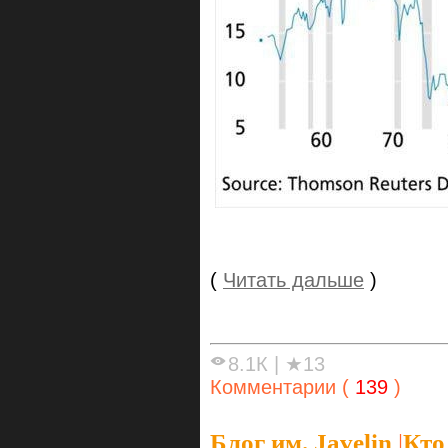
(
Читать дальше
)
8.1К
|
★13
Комментарии (
139
)
Блог им. Javelin
|
Кто