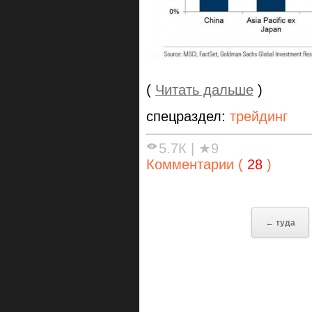
(
Читать дальше
)
спецраздел:
трейдинг
5.7К
|
★9
Комментарии (
28
)
← туда