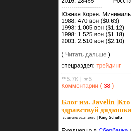
2016: 28465 Росста
--------------------
Южная Корея. Минимальн
1988: 470 вон ($0.63)
1993: 1.005 вон ($1.12)
1998: 1.525 вон ($1.18)
2003: 2.510 вон ($2.10)
(
Читать дальше
)
спецраздел:
трейдинг
5.7К
|
★5
Комментарии (
38
)
Блог им. Javelin
|
Кто
здравствуй дядюшка
|
King Schultz
10 августа 2018, 10:59
Ежедневно в
Сбербанке
р