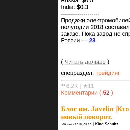
Russia: $0.5
India: $0.3
-------------------
Продажи электромобилей 
полугодии 2018 состави
заказе. Пока завод не с
России —
23
(
Читать дальше
)
спецраздел:
трейдинг
6.2К
|
★11
Комментарии (
52
)
Блог им. Javelin
|
Кто
новый поворот.
|
King Schultz
06 июня 2018, 08:35