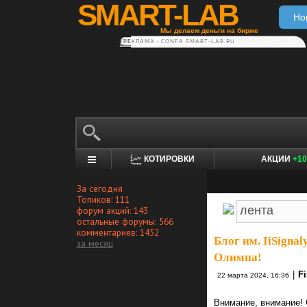
SMART-LAB
Но
Мы делаем деньги на бирже
РЕКЛАМА • CONFA.SMART-LAB.RU
КОТИРОВКИ
АКЦИИ
+10
За сегодня
Топиков: 111
форум акций: 143
остальные форумы: 566
комментариев: 1452
Блог им. IiSignaly
за месяц
Олимпа!
|
F
22 марта 2024, 16:36
Внимание, внимание! 