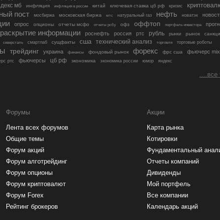
криптовал
декс мб
инфляция
китай
ключевая ставка цб рф
кризис
инфляция в россии
ный пост
нефть
новост
московская биржа
мосбиржа
мтс
натуральный газ
новатэк
ции
оффтоп
опрос
прогн
опционы
отчеты мсфо
офз
портфель инвестора
отчеты рсбу
раскрытие информации
рубль
роснефть
россия
ртс
рынок
санкц
рынки
сша
технический анализ
сущфакты
торговые роботы
северсталь
смартлаб
торговля
лы
трейдинг
форекс
украина
фьючерс mix
фондовый рынок
фрс сша
финансы
цб рф
фьючерсы
экономика
рс ртс
экономика россии
юмор
яндекс
....все
Форумы
Акции
Лента всех форумов
Карта рынка
Общие темы
Котировки
Форум акций
Фундаментальный анал
Форум алготрейдинг
Отчеты компаний
Форум опционы
Дивиденды
Форум криптовалют
Мой портфель
Форум Forex
Все компании
Рейтинг брокеров
Календарь акций