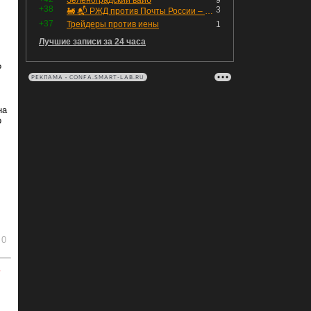
Зеленоградский вайб
9
+38
3
🚂 📬 РЖД против Почты России – Какие облигации выбрать?
+37
Трейдеры против иены
1
Лучшие записи за 24 часа
?
РЕКЛАМА • CONFA.SMART-LAB.RU
на
о
0
ь