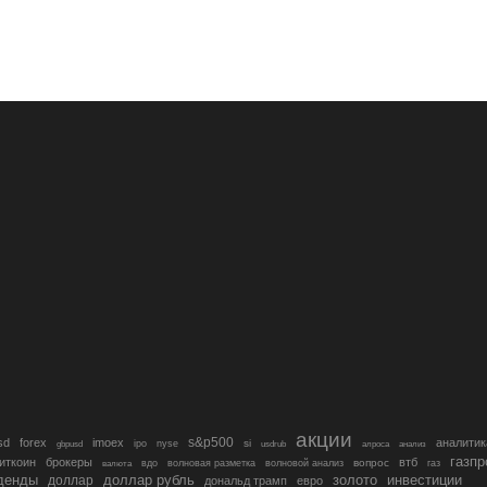
акции
s&p500
sd
forex
imoex
аналитик
si
gbpusd
ipo
nyse
usdrub
алроса
анализ
газп
иткоин
брокеры
втб
вопрос
валюта
вдо
волновая разметка
волновой анализ
газ
денды
золото
инвестиции
доллар
доллар рубль
дональд трамп
евро