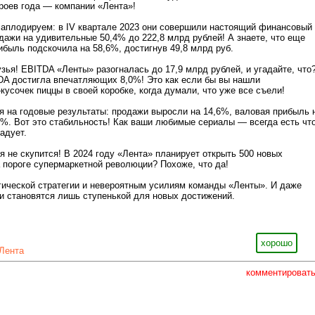
роев года — компании «Лента»!
 аплодируем: в IV квартале 2023 они совершили настоящий финансовый
дажи на удивительные 50,4% до 222,8 млрд рублей! А знаете, что еще
ибыль подскочила на 58,6%, достигнув 49,8 млрд руб.
узья! EBITDA «Ленты» разогналась до 17,9 млрд рублей, и угадайте, что
DA достигла впечатляющих 8,0%! Это как если бы вы нашли
кусочек пиццы в своей коробке, когда думали, что уже все съели!
 на годовые результаты: продажи выросли на 14,6%, валовая прибыль 
9%. Вот это стабильность! Как ваши любимые сериалы — всегда есть чт
адует.
я не скупится! В 2024 году «Лента» планирует открыть 500 новых
а пороге супермаркетной революции? Похоже, что да!
гической стратегии и невероятным усилиям команды «Ленты». И даже
ти становятся лишь ступенькой для новых достижений.
хорошо
Лента
комментироват