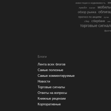
ин
инвестиции в недвижимость
мобиль
лукойл
магнит
облига
обзор рынка
прогноз по акциям
путин
сбербанк
сбер
сво
торговые сигна
фьюче
Блоги
Лента всех блогов
Самые полезные
Самые комментируемые
Новости
Торговые сигналы
Ответы на вопросы
Книжные рецензии
Корпоративные