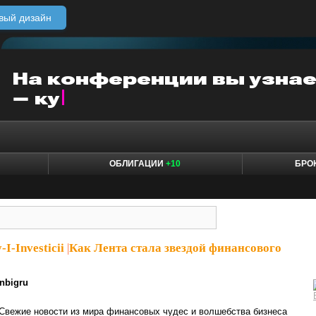
вый дизайн
ОБЛИГАЦИИ
+10
БРО
-I-Investicii
|
Как Лента стала звездой финансового
inbigru
Свежие новости из мира финансовых чудес и волшебства бизнеса