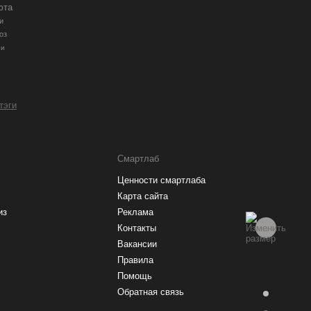
юта
и
оз
ии
 тэги
Смартлаб
Ценности смартлаба
Карта сайта
из
Реклама
Контакты
Вакансии
Правила
Помощь
Обратная связь