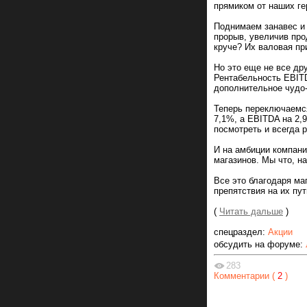
прямиком от наших ге
Поднимаем занавес и
прорыв, увеличив про
круче? Их валовая пр
Но это еще не все др
Рентабельность EBIT
дополнительное чудо-
Теперь переключаемся
7,1%, а EBITDA на 2,
посмотреть и всегда р
И на амбиции компани
магазинов. Мы что, н
Все это благодаря ма
препятствия на их пу
(
Читать дальше
)
спецраздел:
Акции
обсудить на форуме:
283
Комментарии (
2
)