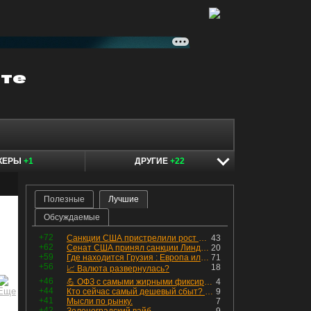
КЕРЫ
+1
ДРУГИЕ
+22
Полезные
Лучшие
Обсуждаемые
+72
Санкции США пристрелили рост акций в России
43
+62
Сенат США принял санкции Линдси Грэма против России
20
+59
Где находится Грузия : Европа или Азия
71
+56
18
📈 Валюта развернулась?
+46
💪 ОФЗ с самыми жирными фиксированными купонами
4
+44
Кто сейчас самый дешевый сбыт? Сводный пост по сбытовым компаниям по отчетам РСБУ за Q2 26г.
9
+41
Мысли по рынку.
7
+42