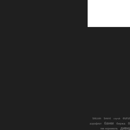
euru
bitcoin
brent
cnyrub
банки
б
биржа
аэрофлот
диви
гмк норникель