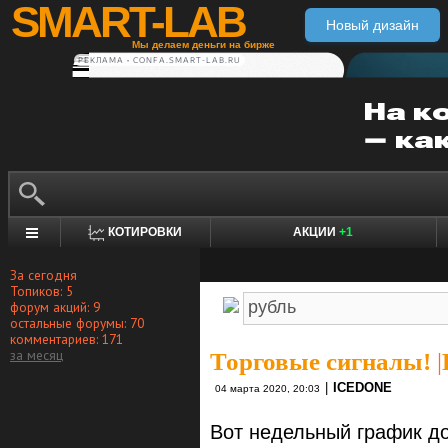
SMART-LAB
Новый дизайн
Мы делаем деньги на бирже
РЕКЛАМА • CONFA.SMART-LAB.RU
КОТИРОВКИ
АКЦИИ
+1
За сегодня
Топиков: 5
форум акций: 9
остальные форумы: 70
комментариев: 171
за месяц
Торговые сигналы!
|
|
ICEDONE
04 марта 2020, 20:03
Вот недельный график д