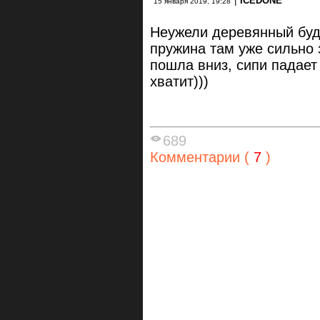
|
ICEDONE
15 января 2019, 19:28
Неужели деревянный буде
пружина там уже сильно 
пошла вниз, сипи падает 
хватит)))
689
Комментарии (
7
)