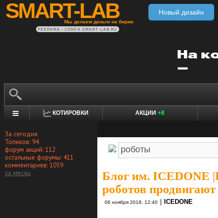
SMART-LAB
Новый дизайн
Мы делаем деньги на бирже
РЕКЛАМА • CONFA.SMART-LAB.RU
КОТИРОВКИ
АКЦИИ
+8
За сегодня
Топиков: 94
форум акций: 112
остальные форумы: 411
комментариев: 1059
за месяц
Блог им. ICEDONE
|
роботов продвигают
|
ICEDONE
06 ноября 2018, 12:40