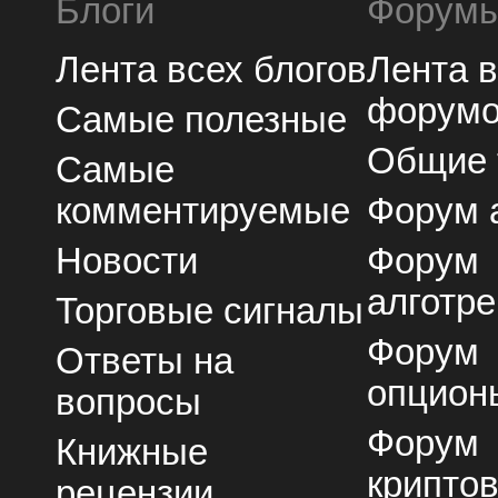
Блоги
Форум
Лента всех блогов
Лента 
форум
Самые полезные
Общие
Самые
комментируемые
Форум 
Новости
Форум
алготре
Торговые сигналы
Форум
Ответы на
опцион
вопросы
Форум
Книжные
крипто
рецензии