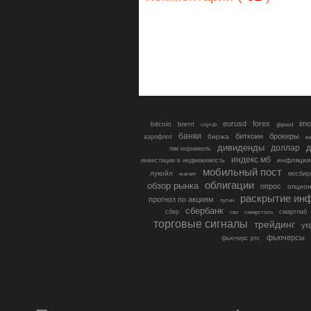
eurusd
forex
imo
bitcoin
brent
cnyrub
gbpusd
банки
биткоин
брокеры
биржа
аэрофлот
в
дивиденды
доллар
д
гмк норникель
индекс мб
инфляция
инвестиции в недвижимость
мобильный пост
лукойл
мосбир
магнит
облигации
обзор рынка
опрос
опцио
раскрытие ин
прогноз по акциям
путин
сбербанк
сбер
северсталь
смартлаб
сво
торговые сигналы
трейдинг
ук
фьючерсы
фьючерс ртс