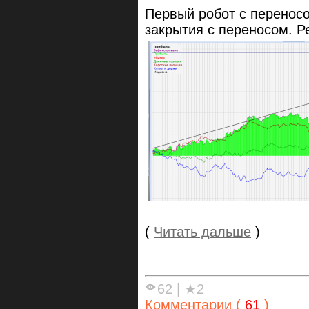
Первый робот с переносо
закрытия с переносом. Ре
(
Читать дальше
)
62
|
★2
Комментарии (
61
)