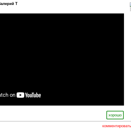
Валерий Т
хорошо
комментироват