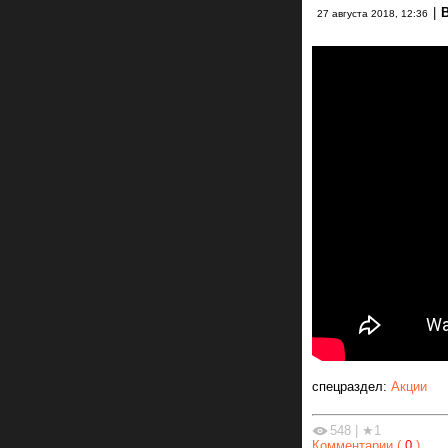
|
27 августа 2018, 12:36
спецраздел:
Акции
548
|
★1
Комментарии (
0
)