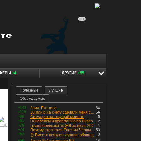
ОКЕРЫ
+4
ДРУГИЕ
+55
Полезные
Лучшие
Обсуждаемые
+143
Азия. Пятница.
64
+119
10 млн р на счету сделали меня счастливым? Ожидание vs Реальность!
56
+88
Ситуация на текущий момент
5
+81
Обновляем информацию по Диасофту: дивиденды и выкуп
2
+79
Грузоперевозки по ЖД за июль 2026 г. — четвёртый месяц подряд роста, чёрные металлы на уровне прошлого года, а каменный уголь в плюсе.
1
+74
Почему стратегия Евгения Черных приведет вас к убыткам в 2026 году
53
+63
3
👌 Вместо вкладов: лучшие облигации — только супер надёжные
+56