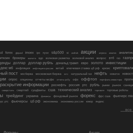
акции
s&p500
sd
forex
imoex
аналитик
si
gbpusd
ipo
nyse
usdrub
алроса
анализ
газп
иткоин
брокеры
втб
вопрос
валюта
вдо
волновая разметка
волновой анализ
газ
денды
золото
инвестиции
доллар
доллар рубль
дональд трамп
евро
криптовал
декс мб
инфляция
китай
ключевая ставка цб рф
кризис
инфляция в россии
ный пост
нефть
новост
московская биржа
мосбиржа
мтс
натуральный газ
новатэк
ции
оффтоп
опрос
прогн
опционы
отчеты мсфо
офз
портфель инвестора
отчеты рсбу
раскрытие информации
рубль
роснефть
россия
ртс
рынок
санкц
рынки
сша
технический анализ
сущфакты
торговые роботы
северсталь
смартлаб
торговля
лы
трейдинг
форекс
украина
фьючерс mix
фондовый рынок
фрс сша
финансы
цб рф
фьючерсы
экономика
рс ртс
экономика россии
юмор
яндекс
....все
Форумы
Акции