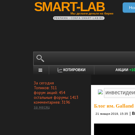
SMART-LAB
Но
Мы делаем деньги на бирже
РЕКЛАМА • CONFA.SMART-LAB.RU
КОТИРОВКИ
АКЦИИ
+1
За сегодня
Топиков: 311
форум акций: 454
остальные форумы: 1413
комментариев: 3196
Блог им. Galland
за месяц
|
В
21 января 2019, 15:35