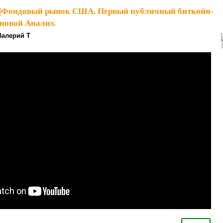
|
Фондовый рынок США. Первый публичный биткойн-
новой Анализ.
Валерий Т