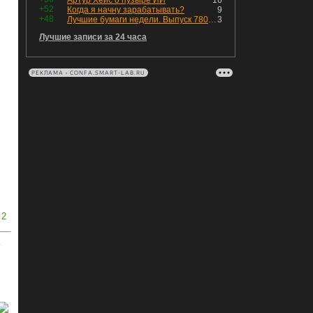
Артур Хейс о пузыре ИИ
16
+52
Когда я начну зарабатывать?
9
+48
Лучшие бумаги недели. Выпуск 780 – обновления для пятницы
3
Лучшие записи за 24 часа
РЕКЛАМА • CONFA.SMART-LAB.RU
2
ь