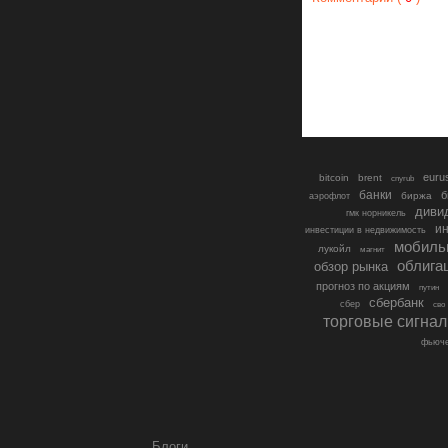
euru
bitcoin
brent
cnyrub
банки
б
биржа
аэрофлот
диви
гмк норникель
ин
инвестиции в недвижимость
мобиль
лукойл
магнит
облига
обзор рынка
прогноз по акциям
путин
сбербанк
сбер
сво
торговые сигна
фьюче
Блоги