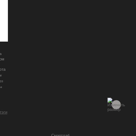
а
ром
юта
и
оз
ии
 тэги
Смартлаб