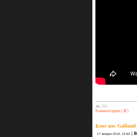
294
Комментарии (
0
)
Блог им. Galland
|
В
17 января 2019, 13:44