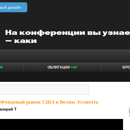
вый дизайн
06
ОБЛИГАЦИИ
+44
БР
|
Фондовый рынок США и Волны Эллиотта
алерий Т