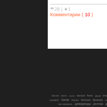
28
|
★1
Комментарии (
10
)
eurusd
forex
imo
bitcoin
brent
cnyrub
gbpusd
банки
биткоин
брокеры
биржа
аэрофлот
в
дивиденды
доллар
д
гмк норникель