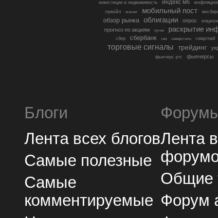
индекс мб
инфляция
инвестиции в недвижимость
мобильный пост
лукойл
мосбир
магнит
облигации
обзор рынка
опрос
опцио
раскрытие ин
прогноз по акциям
путин
сбербанк
сбер
северсталь
смартлаб
сво
торговые сигналы
трейдинг
ук
фьючерсы
фьючерс ртс
Блоги
Форум
Лента всех блогов
Лента 
форум
Самые полезные
Общие
Самые
комментируемые
Форум 