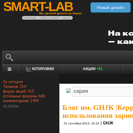
SMART-LAB
Новый дизайн
Мы делаем деньги на бирже
РЕКЛАМА • CONFA.SMART-LAB.RU
КОТИРОВКИ
АКЦИИ
+91
За сегодня
Топиков: 254
форум акций: 313
остальные форумы: 668
комментариев: 1999
за месяц
Блог им. GHJK
|
Керр
использования зари
|
GHJK
01 сентября 2013, 18:16