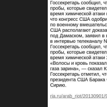
Госсекретарь сообщил, ч
пробы, которые свидетел
время химической атаки 
что конгресс США одобр
по военному вмешательс
США располагают доказа
под Дамаском, заявил в 
в интервью телеканалу 
Госсекретарь сообщил, ч
пробы, которые свидетел
время химической атаки 
«Волосы и кровь показал
газа зарина», — сказал К
Госсекретарь отметил, ч
президента США Барака 
Сирию.
ria.ru/arab_riot/20130901