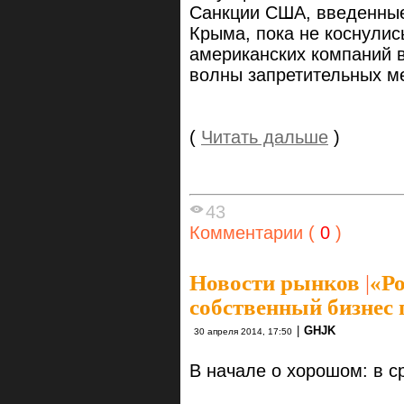
Санкции США, введенные
Крыма, пока не коснулис
американских компаний в
волны запретительных ме
(
Читать дальше
)
43
Комментарии (
0
)
Новости рынков
|
«Ро
собственный бизнес
|
GHJK
30 апреля 2014, 17:50
В начале о хорошом: в с