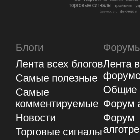
торговые сигналы
трейдинг
ук
фьючерсы
фьючерс ртс
Блоги
Форум
Лента всех блогов
Лента 
форум
Самые полезные
Общие
Самые
комментируемые
Форум 
Новости
Форум
алготре
Торговые сигналы