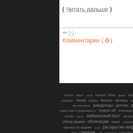
(
Читать дальше
)
23
Комментарии (
0
)
eurusd
forex
imo
bitcoin
brent
cnyrub
gbpusd
банки
биткоин
брокеры
биржа
аэрофлот
в
дивиденды
доллар
д
гмк норникель
индекс мб
инфляция
инвестиции в недвижимость
мобильный пост
лукойл
мосбир
магнит
облигации
обзор рынка
опрос
опцио
раскрытие ин
прогноз по акциям
путин
сбербанк
сбер
северсталь
смартлаб
сво