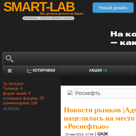
SMART-LAB
Новый дизайн
Мы делаем деньги на бирже
РЕКЛАМА • CONFA.SMART-LAB.RU
КОТИРОВКИ
АКЦИИ
+1
За сегодня
Топиков: 4
форум акций: 9
остальные форумы: 70
комментариев: 168
за месяц
Новости рынков
|
Ад
нацелилась на место
«Роснефтью»
|
GHJK
15 мая 2014, 17:09