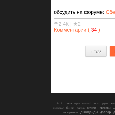
обсудить на форуме:
Сбе
2.4К
|
★2
Комментарии (
34
)
← туда
eurusd
forex
imo
bitcoin
brent
cnyrub
gbpusd
банки
биткоин
брокеры
биржа
аэрофлот
в
дивиденды
доллар
д
гмк норникель