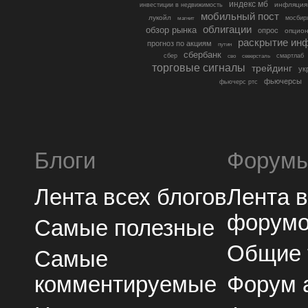
индекс мб
инфляция
инвестиции в недвижимость
мобильный пост
лукойл
мосбир
магнит
облигации
обзор рынка
опрос
опцио
раскрытие ин
прогноз по акциям
путин
сбербанк
сбер
северсталь
смартлаб
сво
торговые сигналы
трейдинг
ук
фьючерсы
фьючерс ртс
Блоги
Форум
Лента всех блогов
Лента 
форум
Самые полезные
Общие
Самые
комментируемые
Форум 