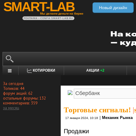
SMART-LAB
Новый дизайн
Мы делаем деньги на бирже
РЕКЛАМА • CONFA.SMART-LAB.RU
КОТИРОВКИ
АКЦИИ
+2
За сегодня
Топиков: 44
форум акций: 62
остальные форумы: 132
комментариев: 359
за месяц
Торговые сигналы!
|
|
Механик Рынка
17 января 2024, 10:18
Продажи