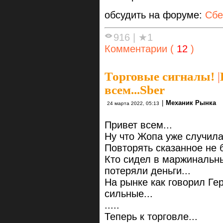
обсудить на форуме:
Сбе
916
|
★1
Комментарии (
12
)
Торговые сигналы!
|
всем...Sber
|
Механик Рынка
24 марта 2022, 05:13
Привет всем...
Ну что Жопа уже случила
Повторять сказанное не бу
Кто сидел в маржинальны
потеряли деньги...
На рынке как говорил Ге
сильные...
.....
Теперь к торговле...