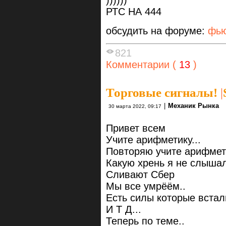
РТС НА 444
обсудить на форуме:
фью
821
Комментарии (
13
)
Торговые сигналы!
|
|
Механик Рынка
30 марта 2022, 09:17
Привет всем
Учите арифметику...
Повторяю учите арифмети
Какую хрень я не слыша
Сливают Сбер
Мы все умрёём..
Есть силы которые встал
И Т Д...
Теперь по теме..