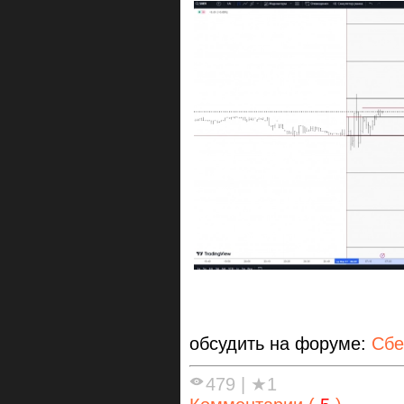
обсудить на форуме:
Сбе
479
|
★1