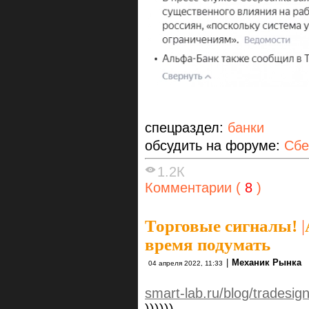
спецраздел:
банки
обсудить на форуме:
Сбе
1.2К
Комментарии (
8
)
Торговые сигналы!
|
время подумать
|
Механик Рынка
04 апреля 2022, 11:33
smart-lab.ru/blog/tradesig
))))))