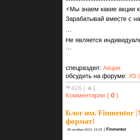
*****************************
⚡️Мы знаем какие акции к
Зарабатывай вместе с н
…
Не является индивидуал
…
спецраздел:
Акции
обсудить на форуме:
X5 
426
|
★1
Комментарии (
0
)
Блог им. Finmentor
|
формат!
|
Finmentor
09 октября 2023, 15:29