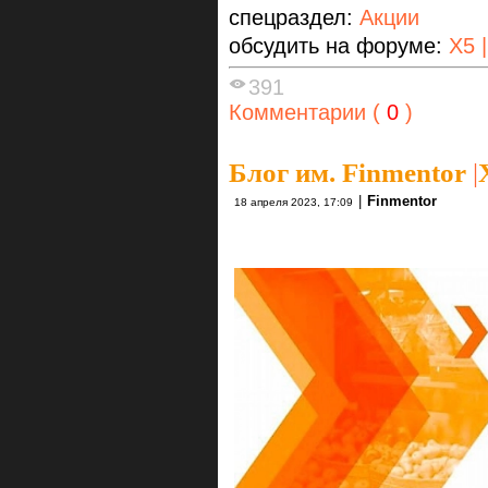
спецраздел:
Акции
обсудить на форуме:
X5 
391
Комментарии (
0
)
Блог им. Finmentor
|
|
Finmentor
18 апреля 2023, 17:09