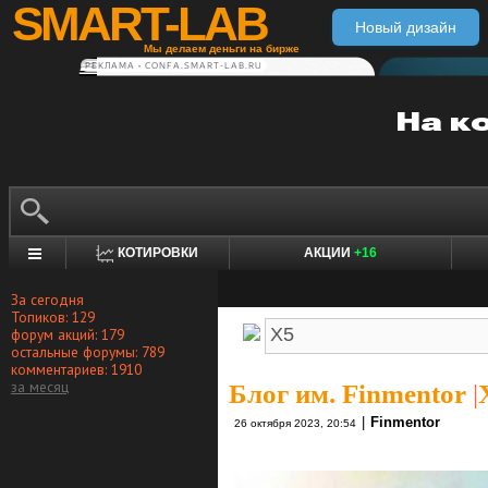
SMART-LAB
Новый дизайн
Мы делаем деньги на бирже
РЕКЛАМА • CONFA.SMART-LAB.RU
КОТИРОВКИ
АКЦИИ
+16
За сегодня
Топиков: 129
форум акций: 179
остальные форумы: 789
комментариев: 1910
за месяц
Блог им. Finmentor
|
|
Finmentor
26 октября 2023, 20:54