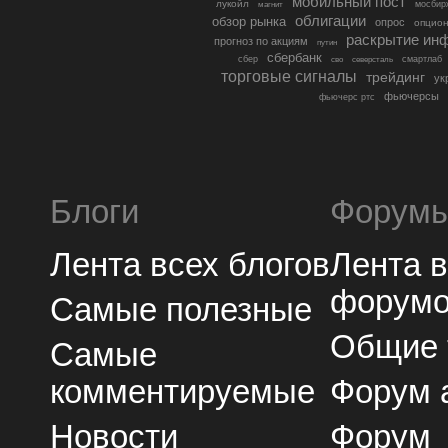
мобильный пост
лукойл
мосбир
магнит
облигации
обзор рынка
опрос
опцио
раскрытие ин
прогноз по акциям
путин
сбербанк
сбер
северсталь
смартлаб
сво
торговые сигналы
трейдинг
ук
фьючерсы
фьючерс ртс
Блоги
Форум
Лента всех блогов
Лента 
форум
Самые полезные
Общие
Самые
комментируемые
Форум 
Новости
Форум