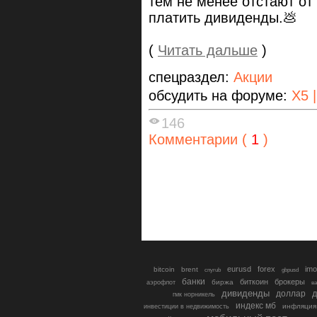
тем не менее отстают от
платить дивиденды.💩
(
Читать дальше
)
спецраздел:
Акции
обсудить на форуме:
X5 
146
Комментарии (
1
)
eurusd
forex
imo
bitcoin
brent
cnyrub
gbpusd
банки
биткоин
брокеры
биржа
аэрофлот
в
дивиденды
доллар
д
гмк норникель
индекс мб
инфляция
инвестиции в недвижимость