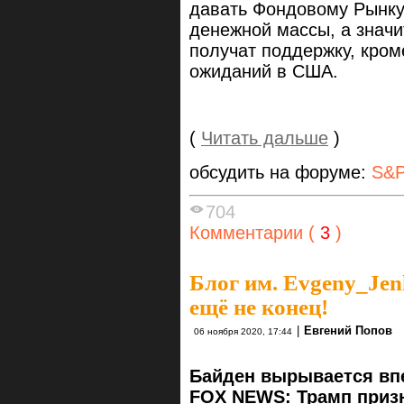
давать Фондовому Рынку 
денежной массы, а значи
получат поддержку, кром
ожиданий в США.
(
Читать дальше
)
обсудить на форуме:
S&P
704
Комментарии (
3
)
Блог им. Evgeny_Je
ещё не конец!
|
Евгений Попов
06 ноября 2020, 17:44
Байден вырывается вп
FOX NEWS: Трамп призн