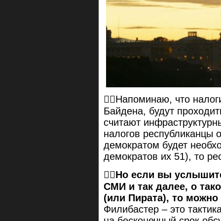
☝🏻Напоминаю, что налог
Байдена, будут проходит
считают инфраструктурны
налогов республиканцы от
демократом будет необхо
демократов их 51), то р
👉🏻
Но если вы услышите
СМИ и так далее, о та
(или Пирата), то можн
Филибастер – это тактика
на бесконечный срок обс