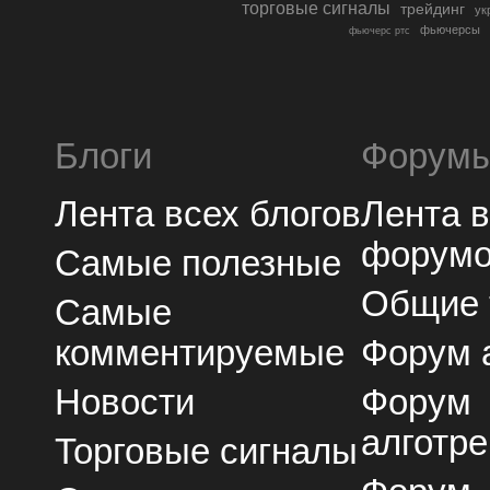
торговые сигналы
трейдинг
ук
фьючерсы
фьючерс ртс
Блоги
Форум
Лента всех блогов
Лента 
форум
Самые полезные
Общие
Самые
комментируемые
Форум 
Новости
Форум
алготре
Торговые сигналы