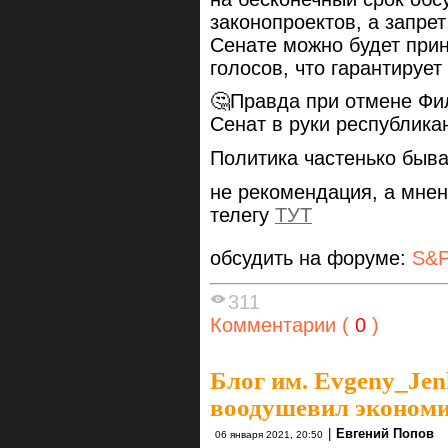
законопроектов, а запрет
Сенате можно будет прин
голосов, что гарантируе
🤔Правда при отмене Фи
Сенат в руки республик
Политика частенько быва
не рекомендация, а мнен
телегу
ТУТ
обсудить на форуме:
S&P
311
Комментарии (
0
)
Блог им. Evgeny_Je
воодушевил эконом
|
Евгений Попов
06 января 2021, 20:50