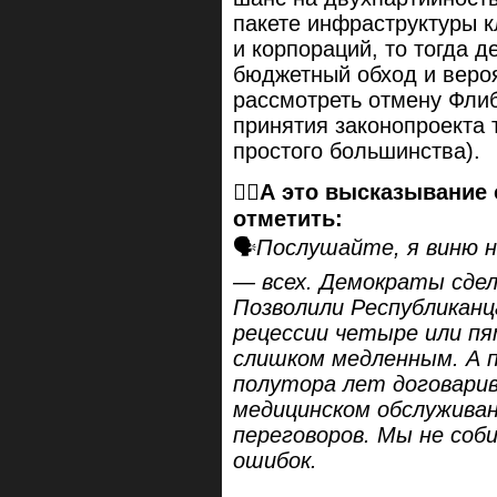
пакете инфраструктуры к
и корпораций, то тогда 
бюджетный обход и веро
рассмотреть отмену Флиб
принятия законопроекта т
простого большинства).
☝🏻
А это высказывание 
отметить:
🗣
Послушайте, я виню н
— всех. Демократы сдела
Позволили Республиканц
рецессии четыре или пя
слишком медленным. А 
полутора лет договарив
медицинском обслуживан
переговоров. Мы не соб
ошибок.