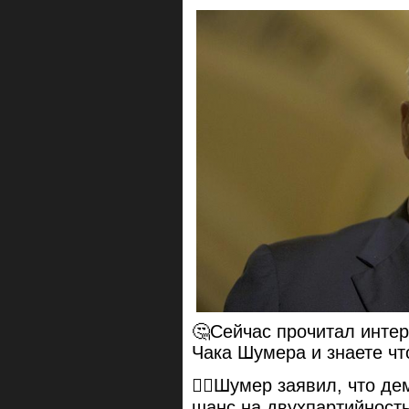
🤔Сейчас прочитал инте
Чака Шумера и знаете чт
👉🏻Шумер заявил, что д
шанс на двухпартийность