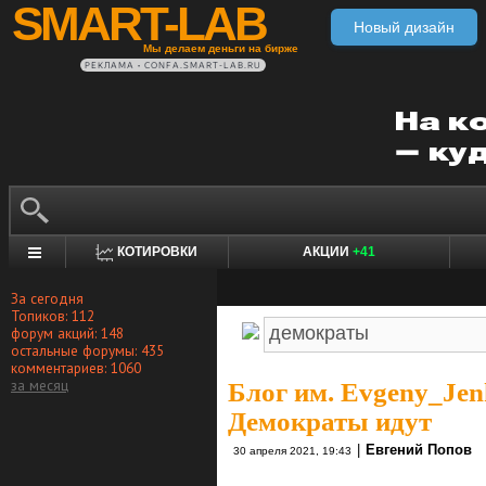
SMART-LAB
Новый дизайн
Мы делаем деньги на бирже
РЕКЛАМА • CONFA.SMART-LAB.RU
КОТИРОВКИ
АКЦИИ
+41
За сегодня
Топиков: 112
форум акций: 148
остальные форумы: 435
комментариев: 1060
за месяц
Блог им. Evgeny_Je
Демократы идут
|
Евгений Попов
30 апреля 2021, 19:43