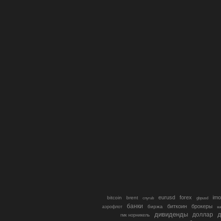
eurusd
forex
imo
bitcoin
brent
cnyrub
gbpusd
банки
биткоин
брокеры
биржа
аэрофлот
в
дивиденды
доллар
д
гмк норникель