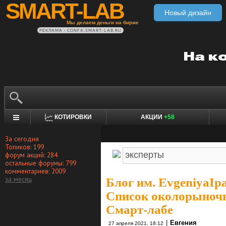
SMART-LAB
Новый дизайн
Мы делаем деньги на бирже
РЕКЛАМА • CONFA.SMART-LAB.RU
КОТИРОВКИ
АКЦИИ
+58
За сегодня
Топиков: 199
форум акций: 284
остальные форумы: 799
комментариев: 2009
за месяц
Блог им. EvgeniyaIp
Список околорыночн
Смарт-лабе
|
Евгения
27 апреля 2021, 18:12