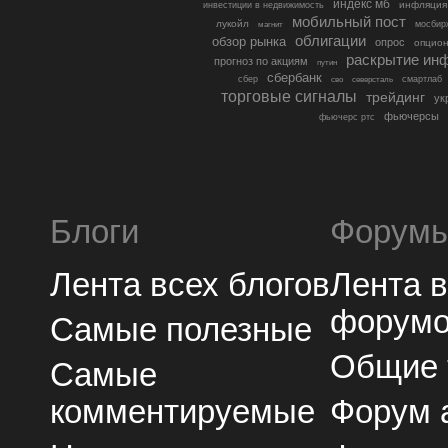
индекс мб
инфляция
инвестиции в недвижимость
мобильный пост
лукойл
мосбир
магнит
облигации
обзор рынка
опрос
опцио
раскрытие ин
прогноз по акциям
путин
сбербанк
сбер
северсталь
смартлаб
сво
торговые сигналы
трейдинг
ук
фьючерсы
фьючерс ртс
Блоги
Форум
Лента всех блогов
Лента 
форум
Самые полезные
Общие
Самые
комментируемые
Форум 