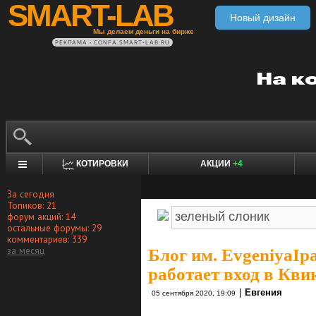
SMART-LAB
Новый дизайн
Мы делаем деньги на бирже
РЕКЛАМА • CONFA.SMART-LAB.RU
КОТИРОВКИ
АКЦИИ
+4
За сегодня
Топиков: 21
форум акций: 14
остальные форумы: 29
комментариев: 339
за месяц
Блог им. EvgeniyaIp
работает вход в Кви
|
Евгения
05 сентября 2020, 19:09