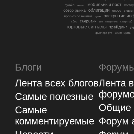
мобильный пост
лукойл
мосбир
магнит
облигации
обзор рынка
опрос
опцио
раскрытие ин
прогноз по акциям
путин
сбербанк
сбер
северсталь
смартлаб
сво
торговые сигналы
трейдинг
ук
фьючерсы
фьючерс ртс
Блоги
Форум
Лента всех блогов
Лента 
форум
Самые полезные
Общие
Самые
комментируемые
Форум 