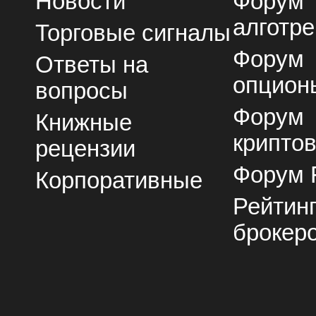
Новости
Форум
алготре
Торговые сигналы
Форум
Ответы на
опцион
вопросы
Форум
Книжные
крипто
рецензии
Форум 
Корпоративные
Рейтин
брокер