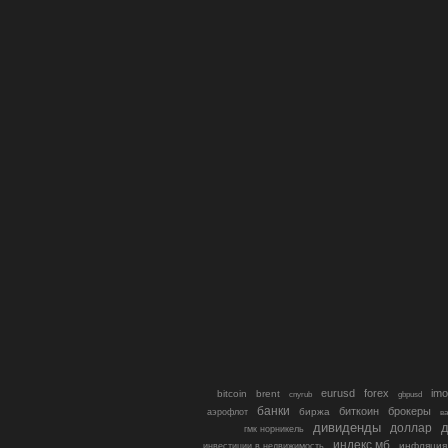
eurusd
forex
imo
bitcoin
brent
cnyrub
gbpusd
банки
биткоин
брокеры
биржа
аэрофлот
в
дивиденды
доллар
д
гмк норникель
индекс мб
инфляция
инвестиции в недвижимость