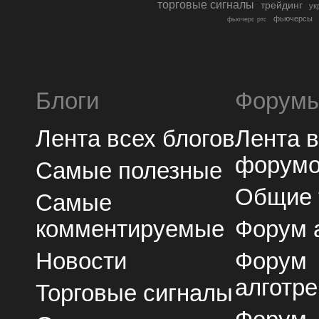
торговые сигналы
трейдинг
ук
фьючерсы
фьючерс ртс
Блоги
Форум
Лента всех блогов
Лента 
форум
Самые полезные
Общие
Самые
комментируемые
Форум 
Новости
Форум
алготре
Торговые сигналы