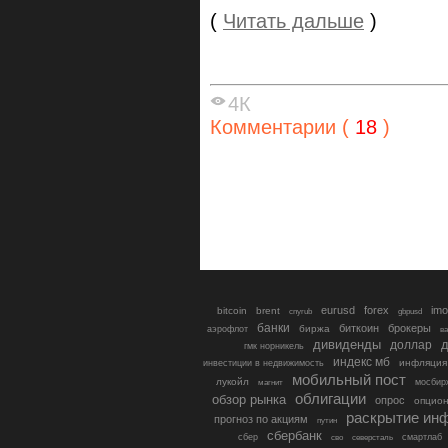
(
Читать дальше
)
4К
Комментарии (
18
)
eurusd
forex
imo
bitcoin
brent
cnyrub
gbpusd
банки
биткоин
брокеры
биржа
аэрофлот
в
дивиденды
доллар
д
гмк норникель
индекс мб
инфляция
инвестиции в недвижимость
мобильный пост
лукойл
мосбир
магнит
облигации
обзор рынка
опрос
опцио
раскрытие ин
прогноз по акциям
путин
сбербанк
сбер
северсталь
смартлаб
сво