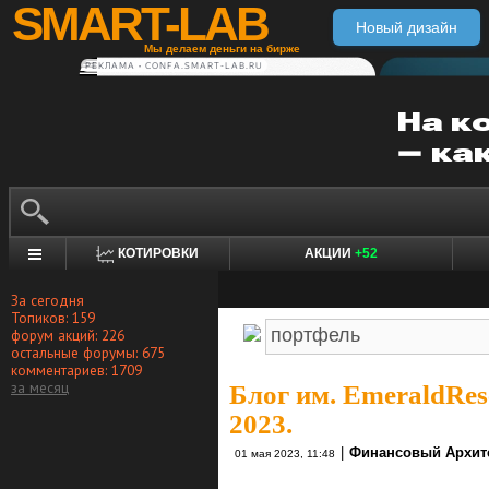
SMART-LAB
Новый дизайн
Мы делаем деньги на бирже
РЕКЛАМА • CONFA.SMART-LAB.RU
КОТИРОВКИ
АКЦИИ
+52
За сегодня
Топиков: 159
форум акций: 226
остальные форумы: 675
комментариев: 1709
за месяц
Блог им. EmeraldRes
2023.
|
Финансовый Архит
01 мая 2023, 11:48