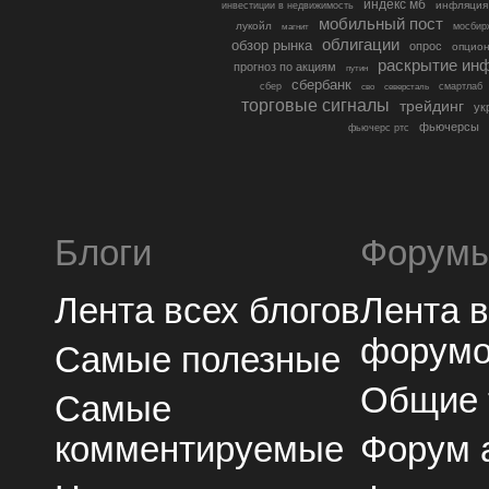
индекс мб
инфляция
инвестиции в недвижимость
мобильный пост
лукойл
мосбир
магнит
облигации
обзор рынка
опрос
опцио
раскрытие ин
прогноз по акциям
путин
сбербанк
сбер
северсталь
смартлаб
сво
торговые сигналы
трейдинг
ук
фьючерсы
фьючерс ртс
Блоги
Форум
Лента всех блогов
Лента 
форум
Самые полезные
Общие
Самые
комментируемые
Форум 