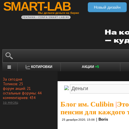
SMART-LAB
Новый дизайн
Мы делаем деньги на бирже
РЕКЛАМА • CONFA.SMART-LAB.RU
КОТИРОВКИ
АКЦИИ
+5
За сегодня
Топиков: 25
форум акций: 21
остальные форумы: 44
комментариев: 434
за месяц
Блог им. Culibin
|
Это
пенсии для каждого 
|
Boris
25 декабря 2020, 15:06