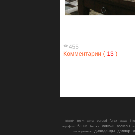
455
Комментарии (
13
)
eurusd
forex
imo
bitcoin
brent
cnyrub
gbpusd
банки
биткоин
брокеры
биржа
аэрофлот
в
дивиденды
доллар
д
гмк норникель