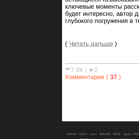
ключевые моменты расск
будет интересно, автор 
глубокого погружения в т
(
Читать дальше
)
7.8К
|
★2
Комментарии (
37
)
eurusd
forex
imo
bitcoin
brent
cnyrub
gbpusd