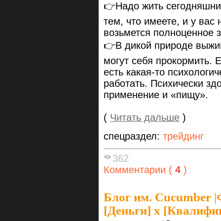
👉Надо жить сегодняшни
тем, что имеете, и у ва
возьмется полноценное 
👉В дикой природе выжи
могут себя прокормить. Е
есть какая-то психологи
работать. Психически зд
применение и «пищу».
(
Читать дальше
)
спецраздел:
трейдинг
362
Комментарии (
4
)
Блог им. Cucumber
|
[Деньги] x [Квалифи