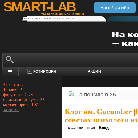
SMART-LAB
Новый дизайн
Мы делаем деньги на бирже
РЕКЛАМА • CONFA.SMART-LAB.RU
КОТИРОВКИ
АКЦИИ
За сегодня
Топиков: 6
форум акций: 23
остальные форумы: 22
комментариев: 102
за месяц
Блог им. Cucumber
|
советах психолога и
|
Влад
16 мая 2025, 10:48