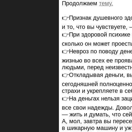
Продолжаем
тему.
👉Признак душевного здор
и то, что вы чувствуете, 
👉При здоровой психике 
сколько он может проест
👉Невроз по поводу дене
жизнью во всех ее прояв
людьми, перед неизвест
👉Откладывая деньги, вы
сегодняшней полноценно
страхи и укрепляете в с
👉На деньгах нельзя зац
все свои надежды. Довол
— жить и думать, что сей
А, мол, завтра вы пересе
в шикарную машину и уж 