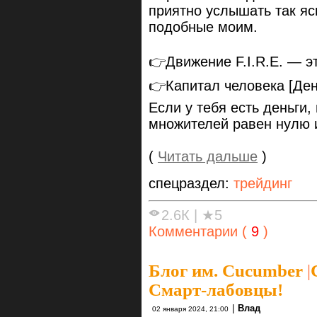
приятно услышать так я
подобные моим.
👉Движение F.I.R.E. — э
👉Капитал человека [День
Если у тебя есть деньги,
множителей равен нулю и
(
Читать дальше
)
спецраздел:
трейдинг
2.6К
|
★5
Комментарии (
9
)
Блог им. Cucumber
|
Смарт-лабовцы!
|
Влад
02 января 2024, 21:00