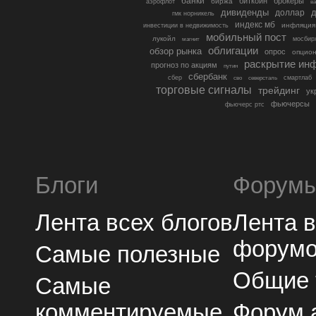
банки
биткоин
брокеры
биржа
аэрофлот
в
дивиденды
доллар
д
гмк норникель
индекс мб
инфляция
инвестиции в недвижимость
мобильный пост
лукойл
мосбир
магнит
облигации
обзор рынка
опрос
опцио
раскрытие ин
прогноз по акциям
путин
сбербанк
сбер
северсталь
смартлаб
сво
торговые сигналы
трейдинг
ук
фьючерсы
фьючерс ртс
Блоги
Форум
Лента всех блогов
Лента 
форум
Самые полезные
Общие
Самые
комментируемые
Форум 