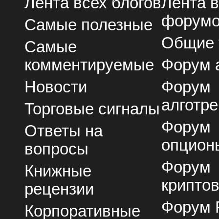
Лента всех блогов
Лента 
форум
Самые полезные
Общие
Самые
комментируемые
Форум 
Новости
Форум
алготре
Торговые сигналы
Форум
Ответы на
опцион
вопросы
Форум
Книжные
крипто
рецензии
Форум 
Корпоративные