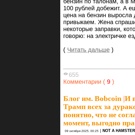
бензин по талонам, а в 
100 рублей добежит. А е
цена на бензин выросла д
привыкаем. Жена спраши
некоторые заправки, кот
говорю: на электричке ез
(
Читать дальше
)
655
Комментарии (
9
)
Блог им. Bobcoin
|
И 
Трамп всех за дурако
понятно, что не сог
момент, выгодно пр
|
NOT A HAMSTER
09 октября 2025, 00:25