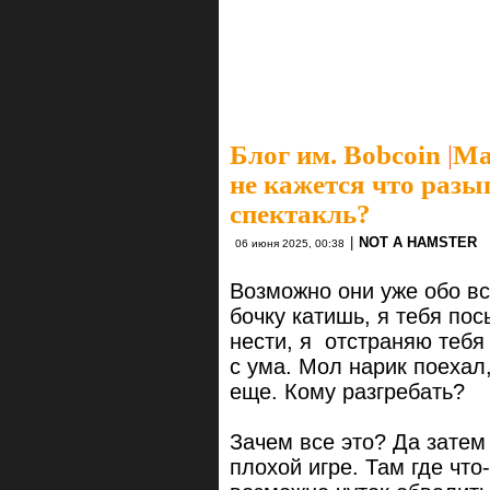
Блог им. Bobcoin
|
Ма
не кажется что разы
спектакль?
|
NOT A HAMSTER
06 июня 2025, 00:38
Возможно они уже обо вс
бочку катишь, я тебя по
нести, я отстраняю тебя 
с ума. Мол нарик поехал,
еще. Кому разгребать?
Зачем все это? Да затем
плохой игре. Там где что