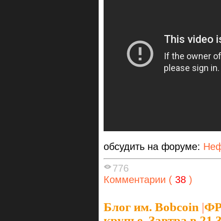
обсудить на форуме:
Неф
776
Комментарии (
38
)
Блог им. Bobcoin
|
ФР
крупье. Завтра в 21