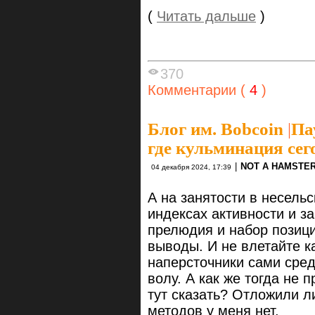
(
Читать дальше
)
370
Комментарии (
4
)
Блог им. Bobcoin
|
Па
где кульминация се
|
NOT A HAMSTE
04 декабря 2024, 17:39
А на занятости в несель
индексах активности и з
прелюдия и набор позици
выводы. И не влетайте к
наперсточники сами сред
волу. А как же тогда не 
тут сказать? Отложили л
методов у меня нет.