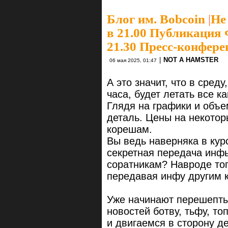
Блог им. Bobcoin
|
Не
в 21.00 Публикация 
21.30 Пресс-конфер
|
NOT A HAMSTER
06 мая 2025, 01:47
А это значит, что в сред
часа, будет летать все 
Глядя на графики и объ
деталь. Цены на некото
корешам.
Вы ведь наверняка в кур
секретная передача инф
соратникам? Навроде то
передавая инфу другим 
Уже начинают перешепты
новостей ботву, тьфу, т
и двигаемся в сторону д