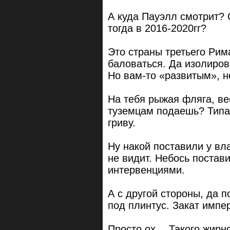
А куда Пауэлл смотрит? 
тогда в 2016-2020гг?
Это страны третьего Рима
баловаться. Да изолиро
Но вам-то «развитым», 
На тебя рыжая фляга, ве
туземцам подаешь? Типа: 
гриву.
Ну накой поставили у вл
не видит. Небось постав
интервенциями.
А с другой стороны, да п
под плинтус. Закат импе
Просто ох… Такого жирн