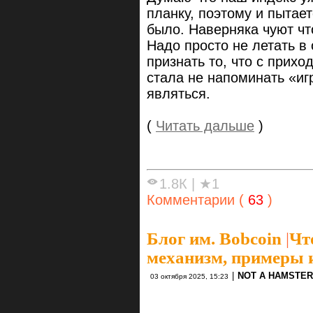
планку, поэтому и пытае
было. Наверняка чуют чт
Надо просто не летать в
признать то, что с прих
стала не напоминать «игр
являться.
(
Читать дальше
)
1.8К
|
★1
Комментарии (
63
)
Блог им. Bobcoin
|
Чт
механизм, примеры 
|
NOT A HAMSTER
03 октября 2025, 15:23