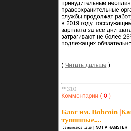
принудительные неоплач
правоохранительные орга
службы продолжат работу
в 2019 году, госслужащи
зарплата за все дни шат
затрагивают не более 2
подлежащих обязательно
(
Читать дальше
)
310
Комментарии (
0
)
Блог им. Bobcoin
|
Ка
туппппые....
|
NOT A HAMSTER
26 июня 2025, 11:25