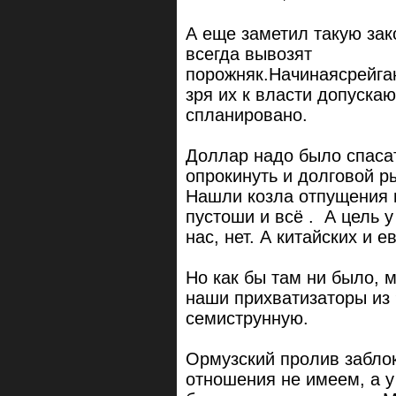
А еще заметил такую зак
всегда вывозят
порожняк.Начинаясрейга
зря их к власти допуска
спланировано.
Доллар надо было спасат
опрокинуть и долговой ры
Нашли козла отпущения 
пустоши и всё . А цель у
нас, нет. А китайских и 
Но как бы там ни было, 
наши прихватизаторы из 
семиструнную.
Ормузский пролив заблок
отношения не имеем, а у