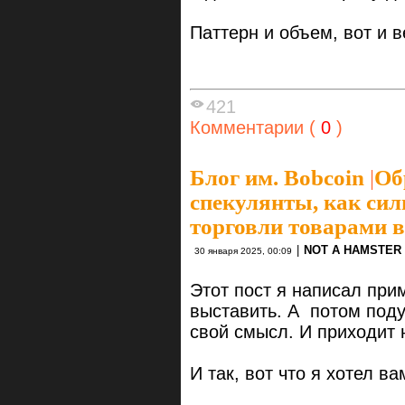
Паттерн и объем, вот и в
421
Комментарии (
0
)
Блог им. Bobcoin
|
Об
спекулянты, как сил
торговли товарами 
|
NOT A HAMSTER
30 января 2025, 00:09
Этот пост я написал прим
выставить. А потом поду
свой смысл. И приходит 
И так, вот что я хотел ва