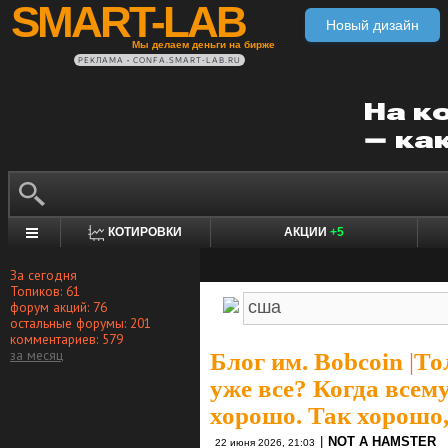
SMART-LAB
Новый дизайн
Мы делаем деньги на бирже
РЕКЛАМА • CONFA.SMART-LAB.RU
КОТИРОВКИ
АКЦИИ
+5
За сегодня
Топиков: 61
форум акций: 76
остальные форумы: 201
комментариев: 579
за месяц
Блог им. Bobcoin
|
То
уже все? Когда всем
хорошо. Так хорошо,
|
NOT A HAMSTER
22 июня 2026, 21:03