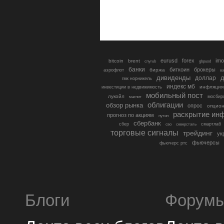
eurusd
forex
imo
bitcoin
brent
cnyrub
gbpusd
банки
биткоин
брокеры
биржа
аэрофлот
в
дивиденды
доллар
д
гмк норникель
индекс мб
инфляция
инвестиции в недвижимость
мобильный пост
лукойл
мосбир
магнит
облигации
обзор рынка
опрос
опцио
раскрытие ин
прогноз по акциям
путин
сбербанк
сбер
северсталь
смартлаб
сво
торговые сигналы
трейдинг
ук
фьючерсы
фьючерс ртс
Блоги
Форум