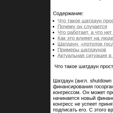
Содержание:
Что такое шатдаун пр
Почему он случается
Что работает, а что не
Как это влияет на люде
Шатдаун, «потолок гос
Примеры шатдаунов
Актуальная ситуация 
Что такое шатдаун прос
Шатдаун (англ. shutdown
финансирования госорга
конгрессом. Он может пр
начинается новый финанс
конгресс не успеет прин
подписать его. С этого 