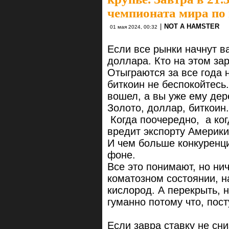
чемпионата мира по 
|
NOT A HAMSTER
01 мая 2024, 00:32
Если все рынки начнут в
доллара. Кто на этом за
Отыграются за все года 
биткоин не беспокойтесь.
вошел, а вы уже ему де
Золото, доллар, биткоин
Когда поочередно, а ког
вредит экспорту Америки
И чем больше конкуренци
фоне.
Все это понимают, но нич
коматозном состоянии, 
кислород. А перекрыть, н
гуманно потому что, пос
Если завра ставку не сни