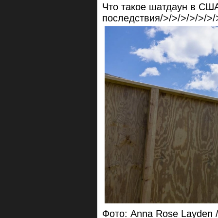
Что такое шатдаун в СШ
последствия/>/>/>/>/>/>/>
Фото: Anna Rose Layden /