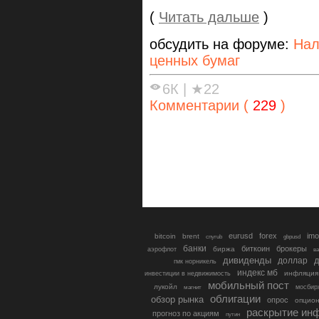
(
Читать дальше
)
обсудить на форуме:
Нал
ценных бумаг
6К
|
★22
Комментарии (
229
)
eurusd
forex
imo
bitcoin
brent
cnyrub
gbpusd
банки
биткоин
брокеры
биржа
аэрофлот
в
дивиденды
доллар
д
гмк норникель
индекс мб
инфляция
инвестиции в недвижимость
мобильный пост
лукойл
мосбир
магнит
облигации
обзор рынка
опрос
опцио
раскрытие ин
прогноз по акциям
путин