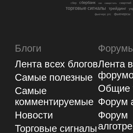
сбербанк
сбер
северсталь
смартлаб
сво
торговые сигналы
трейдинг
ук
фьючерсы
фьючерс ртс
Блоги
Форум
Лента всех блогов
Лента 
форум
Самые полезные
Общие
Самые
комментируемые
Форум 
Новости
Форум
алготре
Торговые сигналы