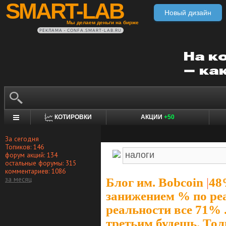
SMART-LAB
Новый дизайн
Мы делаем деньги на бирже
РЕКЛАМА • CONFA.SMART-LAB.RU
КОТИРОВКИ
АКЦИИ
+50
За сегодня
Топиков: 146
форум акций: 134
остальные форумы: 315
комментариев: 1086
за месяц
Блог им. Bobcoin
|
48
занижением % по ре
реальности все 71% 
третьим будешь. Тол