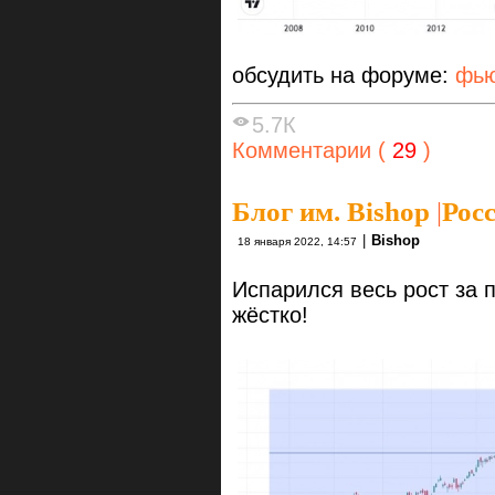
обсудить на форуме:
фью
5.7К
Комментарии (
29
)
Блог им. Bishop
|
Рос
|
Bishop
18 января 2022, 14:57
Испарился весь рост за 
жёстко!