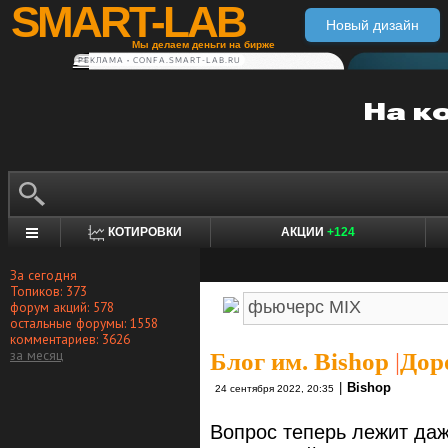
SMART-LAB
Новый дизайн
Мы делаем деньги на бирже
РЕКЛАМА • CONFA.SMART-LAB.RU
КОТИРОВКИ
АКЦИИ
+124
За сегодня
Топиков: 373
форум акций: 578
остальные форумы: 1558
комментариев: 3626
за месяц
Блог им. Bishop
|
Дор
|
Bishop
24 сентября 2022, 20:35
Вопрос теперь лежит даж