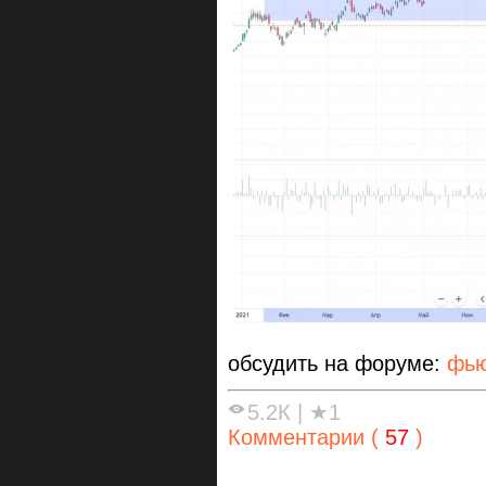
обсудить на форуме:
фью
5.2К
|
★1
Комментарии (
57
)