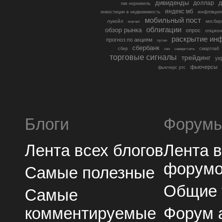
дивиденды
доллар
д
гмк норникель
индекс мб
инфляция
инвестиции в недвижимость
мобильный пост
лукойл
мосбир
магнит
облигации
обзор рынка
опрос
опцио
раскрытие ин
прогноз по акциям
путин
сбербанк
сбер
северсталь
смартлаб
сво
торговые сигналы
трейдинг
ук
фьючерсы
фьючерс ртс
Блоги
Форум
Лента всех блогов
Лента 
форум
Самые полезные
Общие
Самые
комментируемые
Форум 