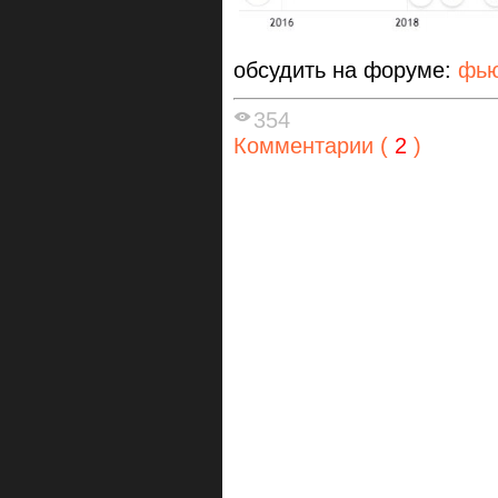
обсудить на форуме:
фью
354
Комментарии (
2
)