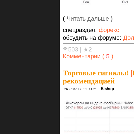
(
Читать дальше
)
спецраздел:
форекс
обсудить на форуме:
Дол
503
|
★2
Комментарии (
5
)
Торговые сигналы!
|
рекомендацией
|
Bishop
26 ноября 2021, 14:21