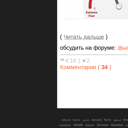
(
Читать дальше
)
обсудить на форуме:
фью
4.1К
|
★2
Комментарии (
34
)
eurusd
forex
imo
bitcoin
brent
cnyrub
gbpusd
банки
биткоин
брокеры
биржа
аэрофлот
в