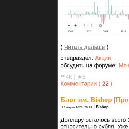
(
Читать дальше
)
спецраздел:
Акции
обсудить на форуме:
Меч
4К
|
★5
Комментарии (
22
)
Блог им. Bishop
|
Про
|
Bishop
24 марта 2021, 20:19
Доллару осталось всего
относительно рубля. Уже