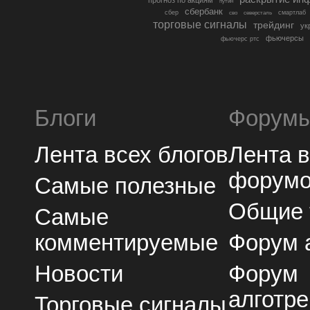
путин
сбербанк
сбер
северсталь
смартлаб
сво
торговые сигналы
трейдинг
ук
фьючерсы
фьючерс ртс
Блоги
Форум
Лента всех блогов
Лента 
форум
Самые полезные
Общие
Самые
комментируемые
Форум 
Новости
Форум
алготре
Торговые сигналы