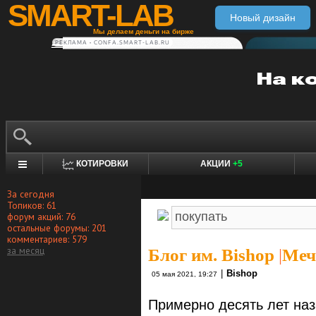
SMART-LAB
Новый дизайн
Мы делаем деньги на бирже
РЕКЛАМА • CONFA.SMART-LAB.RU
КОТИРОВКИ
АКЦИИ
+5
За сегодня
Топиков: 61
форум акций: 76
остальные форумы: 201
комментариев: 579
за месяц
Блог им. Bishop
|
Меч
|
Bishop
05 мая 2021, 19:27
Примерно десять лет наз