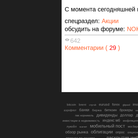
С момента сегодняшней 
спецраздел:
Акции
обсудить на форуме:
NO
642
Комментарии (
29
)
eurusd
forex
imo
bitcoin
brent
cnyrub
gbpusd
банки
биткоин
брокеры
биржа
аэрофлот
в
дивиденды
доллар
д
гмк норникель
индекс мб
инфляция
инвестиции в недвижимость
мобильный пост
лукойл
мосбир
магнит
облигации
обзор рынка
опрос
опцио
раскрытие ин
прогноз по акциям