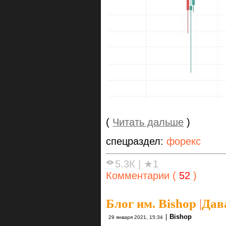
(
Читать дальше
)
спецраздел:
форекс
5.3К
|
★1
Комментарии (
52
)
Блог им. Bishop
|
Дав
|
Bishop
29 января 2021, 15:34