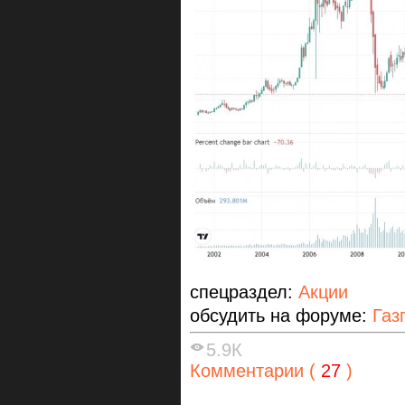
спецраздел:
Акции
обсудить на форуме:
Газ
5.9К
Комментарии (
27
)