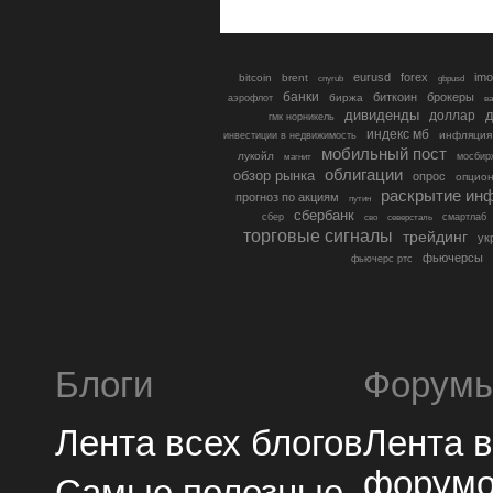
eurusd
forex
imo
bitcoin
brent
cnyrub
gbpusd
банки
биткоин
брокеры
биржа
аэрофлот
в
дивиденды
доллар
д
гмк норникель
индекс мб
инфляция
инвестиции в недвижимость
мобильный пост
лукойл
мосбир
магнит
облигации
обзор рынка
опрос
опцио
раскрытие ин
прогноз по акциям
путин
сбербанк
сбер
северсталь
смартлаб
сво
торговые сигналы
трейдинг
ук
фьючерсы
фьючерс ртс
Блоги
Форум
Лента всех блогов
Лента 
форум
Самые полезные